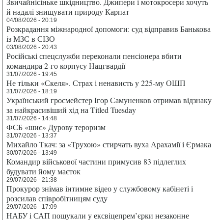
Звичайнісіньке шкідництво. Джипери і мотокросери хочуть
й надалі знищувати природу Карпат
04/08/2026 - 20:19
Розкрадання міжнародної допомоги: суд відправив Банькова
із МЗС в СІЗО
03/08/2026 - 20:43
Російські спецслужби переконали пенсіонера вбити
командира 2-го корпусу Нацгвардії
31/07/2026 - 19:45
Не тільки «Скеля». Страх і ненависть у 225-му ОШП
31/07/2026 - 18:19
Український гросмейстер Ігор Самуненков отримав відзнаку
за найкрасивіший хід на Titled Tuesday
31/07/2026 - 14:48
ФСБ «шиє» Дурову тероризм
31/07/2026 - 13:37
Михайло Ткач: за «Трухою» стирчать вуха Арахамії і Єрмака
30/07/2026 - 13:49
Командир військової частини примусив 83 підлеглих
будувати йому маєток
29/07/2026 - 21:38
Прокурор знімав інтимне відео у службовому кабінеті і
розсилав співробітницям суду
29/07/2026 - 17:09
НАБУ і САП пошукали у ексвіцепрем’єрки незаконне