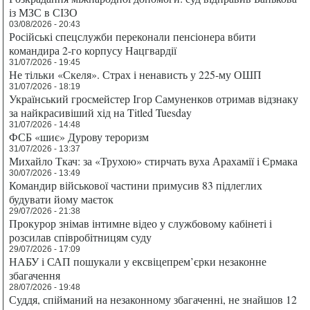
із МЗС в СІЗО
03/08/2026 - 20:43
Російські спецслужби переконали пенсіонера вбити
командира 2-го корпусу Нацгвардії
31/07/2026 - 19:45
Не тільки «Скеля». Страх і ненависть у 225-му ОШП
31/07/2026 - 18:19
Український гросмейстер Ігор Самуненков отримав відзнаку
за найкрасивіший хід на Titled Tuesday
31/07/2026 - 14:48
ФСБ «шиє» Дурову тероризм
31/07/2026 - 13:37
Михайло Ткач: за «Трухою» стирчать вуха Арахамії і Єрмака
30/07/2026 - 13:49
Командир військової частини примусив 83 підлеглих
будувати йому маєток
29/07/2026 - 21:38
Прокурор знімав інтимне відео у службовому кабінеті і
розсилав співробітницям суду
29/07/2026 - 17:09
НАБУ і САП пошукали у ексвіцепрем’єрки незаконне
збагачення
28/07/2026 - 19:48
Суддя, спійманий на незаконному збагаченні, не знайшов 12