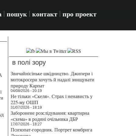
а
пошук
контакт
про проект
в полі зору
Звичайнісіньке шкідництво. Джипери і
А
мотокросери хочуть й надалі знищувати
природу Карпат
і
04/08/2026 - 20:19
Не тільки «Скеля». Страх і ненависть у
ти
225-му ОШП
31/07/2026 - 18:19
Заборонене розслідування: квартирна
уд
«схема» в родині очільника ДБР
17/07/2026 - 18:27
Психопат-городник. Портрет комбрига
Лучанова