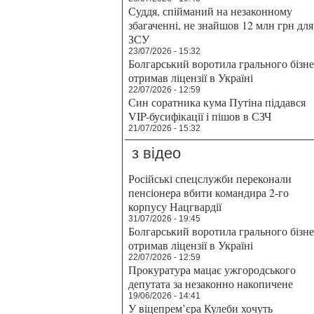
Суддя, спійманий на незаконному
збагаченні, не знайшов 12 млн грн для
ЗСУ
23/07/2026 - 15:32
Болгарський воротила грального бізн
отримав ліцензії в Україні
22/07/2026 - 12:59
Син соратника кума Путіна піддався
VIP-бусифікації і пішов в СЗЧ
21/07/2026 - 15:32
з відео
Російські спецслужби переконали
пенсіонера вбити командира 2-го
корпусу Нацгвардії
31/07/2026 - 19:45
Болгарський воротила грального бізн
отримав ліцензії в Україні
22/07/2026 - 12:59
Прокуратура мацає ужгородського
депутата за незаконно накопичене
19/06/2026 - 14:41
У віцепрем’єра Кулеби хочуть