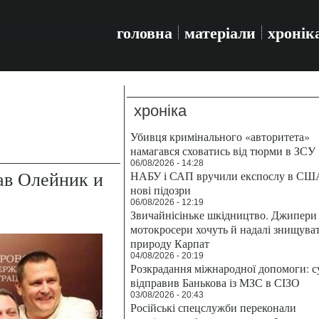
головна
матеріали
хронік
хроніка
Убивця кримінального «авторитета»
намагався сховатись від тюрми в ЗСУ
06/08/2026 - 14:28
ав Олейник и
НАБУ і САП вручили експослу в СШ
нові підозри
06/08/2026 - 12:19
Звичайнісіньке шкідництво. Джипери 
мотокросери хочуть й надалі знищува
природу Карпат
04/08/2026 - 20:19
Розкрадання міжнародної допомоги: с
відправив Банькова із МЗС в СІЗО
03/08/2026 - 20:43
Російські спецслужби переконали