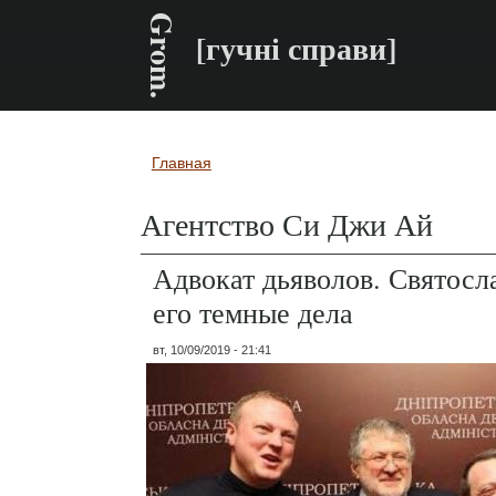
Grom.
[гучні справи]
Главная
Вы здесь
Агентство Си Джи Ай
Адвокат дьяволов. Святосл
его темные дела
вт, 10/09/2019 - 21:41