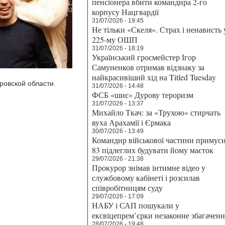
пенсіонера вбити командира 2-го
корпусу Нацгвардії
31/07/2026 - 19:45
Не тільки «Скеля». Страх і ненависть 
225-му ОШП
31/07/2026 - 18:19
Український гросмейстер Ігор
Самуненков отримав відзнаку за
найкрасивіший хід на Titled Tuesday
ровской области.
31/07/2026 - 14:48
ФСБ «шиє» Дурову тероризм
31/07/2026 - 13:37
Михайло Ткач: за «Трухою» стирчать
вуха Арахамії і Єрмака
30/07/2026 - 13:49
Командир військової частини примус
83 підлеглих будувати йому маєток
29/07/2026 - 21:38
Прокурор знімав інтимне відео у
службовому кабінеті і розсилав
співробітницям суду
29/07/2026 - 17:09
НАБУ і САП пошукали у
ексвіцепрем’єрки незаконне збагаченн
28/07/2026 - 19:48