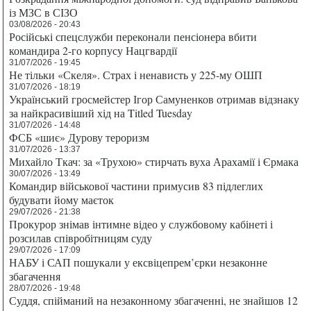
із МЗС в СІЗО
03/08/2026 - 20:43
Російські спецслужби переконали пенсіонера вбити
командира 2-го корпусу Нацгвардії
31/07/2026 - 19:45
Не тільки «Скеля». Страх і ненависть у 225-му ОШП
31/07/2026 - 18:19
Український гросмейстер Ігор Самуненков отримав відзнаку
за найкрасивіший хід на Titled Tuesday
31/07/2026 - 14:48
ФСБ «шиє» Дурову тероризм
31/07/2026 - 13:37
Михайло Ткач: за «Трухою» стирчать вуха Арахамії і Єрмака
30/07/2026 - 13:49
Командир військової частини примусив 83 підлеглих
будувати йому маєток
29/07/2026 - 21:38
Прокурор знімав інтимне відео у службовому кабінеті і
розсилав співробітницям суду
29/07/2026 - 17:09
НАБУ і САП пошукали у ексвіцепрем’єрки незаконне
збагачення
28/07/2026 - 19:48
Суддя, спійманий на незаконному збагаченні, не знайшов 12