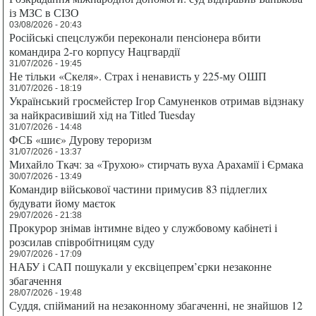
із МЗС в СІЗО
03/08/2026 - 20:43
Російські спецслужби переконали пенсіонера вбити
командира 2-го корпусу Нацгвардії
31/07/2026 - 19:45
Не тільки «Скеля». Страх і ненависть у 225-му ОШП
31/07/2026 - 18:19
Український гросмейстер Ігор Самуненков отримав відзнаку
за найкрасивіший хід на Titled Tuesday
31/07/2026 - 14:48
ФСБ «шиє» Дурову тероризм
31/07/2026 - 13:37
Михайло Ткач: за «Трухою» стирчать вуха Арахамії і Єрмака
30/07/2026 - 13:49
Командир військової частини примусив 83 підлеглих
будувати йому маєток
29/07/2026 - 21:38
Прокурор знімав інтимне відео у службовому кабінеті і
розсилав співробітницям суду
29/07/2026 - 17:09
НАБУ і САП пошукали у ексвіцепрем’єрки незаконне
збагачення
28/07/2026 - 19:48
Суддя, спійманий на незаконному збагаченні, не знайшов 12