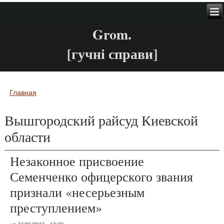
Grom.
[гучні справи]
Главная
Вы здесь
Вышгородский райсуд Киевской
области
Незаконное присвоение
Семенченко офицерского звания
признали «несерьезным
преступлением»