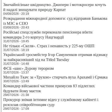
Звичайнісіньке шкідництво. Джипери і мотокросери хочуть
й надалі знищувати природу Карпат
04/08/2026 - 20:19
Розкрадання міжнародної допомоги: суд відправив Банькова
із МЗС в СІЗО
03/08/2026 - 20:43
Російські спецслужби переконали пенсіонера вбити
командира 2-го корпусу Нацгвардії
31/07/2026 - 19:45
Не тільки «Скеля». Страх і ненависть у 225-му ОШП
31/07/2026 - 18:19
Український гросмейстер Ігор Самуненков отримав відзнаку
за найкрасивіший хід на Titled Tuesday
31/07/2026 - 14:48
ФСБ «шиє» Дурову тероризм
31/07/2026 - 13:37
Михайло Ткач: за «Трухою» стирчать вуха Арахамії і Єрмака
30/07/2026 - 13:49
Командир військової частини примусив 83 підлеглих
будувати йому маєток
29/07/2026 - 21:38
Прокурор знімав інтимне відео у службовому кабінеті і
розсилав співробітницям суду
29/07/2026 - 17:09