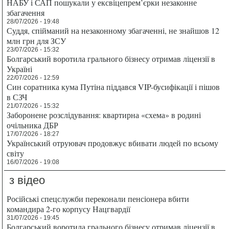
НАБУ і САП пошукали у ексвіцепрем’єрки незаконне
збагачення
28/07/2026 - 19:48
Суддя, спійманий на незаконному збагаченні, не знайшов 12
млн грн для ЗСУ
23/07/2026 - 15:32
Болгарський воротила грального бізнесу отримав ліцензії в
Україні
22/07/2026 - 12:59
Син соратника кума Путіна піддався VIP-бусифікації і пішов
в СЗЧ
21/07/2026 - 15:32
Заборонене розслідування: квартирна «схема» в родині
очільника ДБР
17/07/2026 - 18:27
Український отруювач продовжує вбивати людей по всьому
світу
16/07/2026 - 19:08
з відео
Російські спецслужби переконали пенсіонера вбити
командира 2-го корпусу Нацгвардії
31/07/2026 - 19:45
Болгарський воротила грального бізнесу отримав ліцензії в