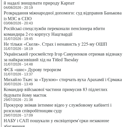
й надалі знищувати природу Карпат
04/08/2026 - 20:19
Розкрадання міжнародної допомоги: суд відправив Банькова
із МЗС в СІЗО
03/08/2026 - 20:43
Російські спецслужби переконали пенсіонера вбити
командира 2-го корпусу Нацгвардії
31/07/2026 - 19:45
Не тільки «Скеля». Страх і ненависть у 225-му ОШП
31/07/2026 - 18:19
Український гросмейстер Ігор Самуненков отримав відзнаку
за найкрасивіший хід на Titled Tuesday
31/07/2026 - 14:48
ФСБ «шиє» Дурову тероризм
31/07/2026 - 13:37
Михайло Ткач: за «Трухою» стирчать вуха Арахамії і Єрмака
30/07/2026 - 13:49
Командир військової частини примусив 83 підлеглих
будувати йому маєток
29/07/2026 - 21:38
Прокурор знімав інтимне відео у службовому кабінеті і
розсилав співробітницям суду
29/07/2026 - 17:09
НАБУ і САП пошукали у ексвіцепрем’єрки незаконне
збагачення