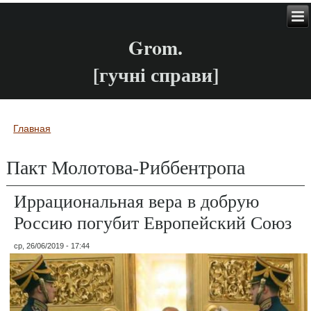
Grom.
[гучні справи]
Главная
Вы здесь
Пакт Молотова-Риббентропа
Иррациональная вера в добрую
Россию погубит Европейский Союз
ср, 26/06/2019 - 17:44