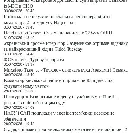
із МЗС в СІЗО
03/08/2026 - 20:43
Російські спецслужби переконали пенсіонера вбити
командира 2-го корпусу Нацгвардії
31/07/2026 - 19:45
Не тільки «Скеля». Страх і ненависть у 225-му ОШП
31/07/2026 - 18:19
Український гросмейстер Ігор Самуненков отримав відзнаку
за найкрасивіший хід на Titled Tuesday
31/07/2026 - 14:48
ФСБ «шиє» Дурову тероризм
31/07/2026 - 13:37
Михайло Ткач: за «Трухою» стирчать вуха Арахамії і Єрмака
30/07/2026 - 13:49
Командир військової частини примусив 83 підлеглих
будувати йому маєток
29/07/2026 - 21:38
Прокурор знімав інтимне відео у службовому кабінеті і
розсилав співробітницям суду
29/07/2026 - 17:09
НАБУ і САП пошукали у ексвіцепрем’єрки незаконне
збагачення
28/07/2026 - 19:48
Суддя, спійманий на незаконному збагаченні, не знайшов 12