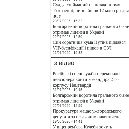
Суддя, спійманий на незаконному
збагаченні, не знайшов 12 млн грн для
ЗСУ
23/07/2026 - 15:32
Болгарський воротила грального бізн
отримав ліцензії в Україні
22/07/2026 - 12:59
Син соратника кума Путіна піддався
VIP-бусифікації і пішов в СЗЧ
21/07/2026 - 15:32
з відео
Російські спецслужби переконали
пенсіонера вбити командира 2-го
корпусу Нацгвардії
31/07/2026 - 19:45
Болгарський воротила грального бізн
отримав ліцензії в Україні
22/07/2026 - 12:59
Прокуратура мацає ужгородського
депутата за незаконно накопичене
19/06/2026 - 14:41
У віцепрем’єра Кулеби хочуть