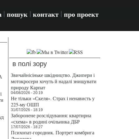
а
пошук
контакт
про проект
в полі зору
Звичайнісіньке шкідництво. Джипери і
А
мотокросери хочуть й надалі знищувати
природу Карпат
і
04/08/2026 - 20:19
Не тільки «Скеля». Страх і ненависть у
ти
225-му ОШП
31/07/2026 - 18:19
Заборонене розслідування: квартирна
уд
«схема» в родині очільника ДБР
17/07/2026 - 18:27
Психопат-городник. Портрет комбрига
Лучанова