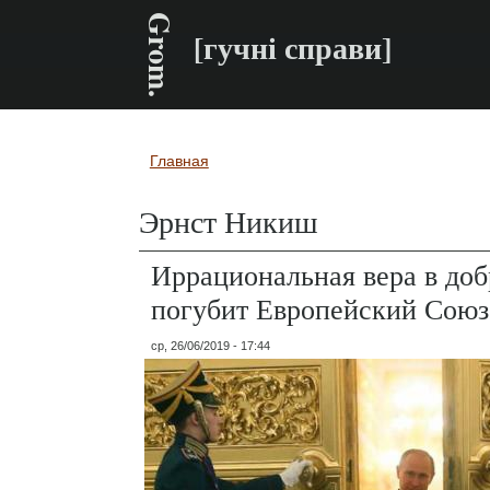
Grom.
[гучні справи]
Главная
Вы здесь
Эрнст Никиш
Иррациональная вера в до
погубит Европейский Союз
ср, 26/06/2019 - 17:44