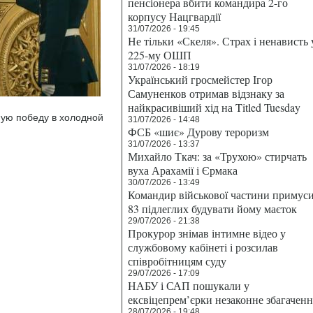
пенсіонера вбити командира 2-го
корпусу Нацгвардії
31/07/2026 - 19:45
Не тільки «Скеля». Страх і ненависть 
225-му ОШП
31/07/2026 - 18:19
Український гросмейстер Ігор
Самуненков отримав відзнаку за
найкрасивіший хід на Titled Tuesday
ную победу в холодной
31/07/2026 - 14:48
ФСБ «шиє» Дурову тероризм
31/07/2026 - 13:37
Михайло Ткач: за «Трухою» стирчать
вуха Арахамії і Єрмака
30/07/2026 - 13:49
Командир військової частини примус
83 підлеглих будувати йому маєток
29/07/2026 - 21:38
Прокурор знімав інтимне відео у
службовому кабінеті і розсилав
співробітницям суду
29/07/2026 - 17:09
НАБУ і САП пошукали у
ексвіцепрем’єрки незаконне збагаченн
28/07/2026 - 19:48