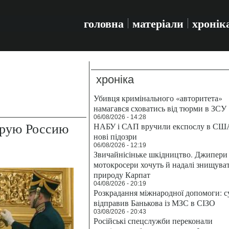
головна
матеріали
хронік
хроніка
Убивця кримінального «авторитета»
намагався сховатись від тюрми в ЗСУ
06/08/2026 - 14:28
брую Россию
НАБУ і САП вручили експослу в СШ
нові підозри
06/08/2026 - 12:19
Звичайнісіньке шкідництво. Джипери 
мотокросери хочуть й надалі знищува
природу Карпат
04/08/2026 - 20:19
Розкрадання міжнародної допомоги: с
відправив Банькова із МЗС в СІЗО
03/08/2026 - 20:43
Російські спецслужби переконали