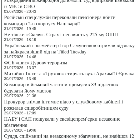
із МЗС в СІЗО
03/08/2026 - 20:43
Російські спецслужби переконали пенсіонера вбити
командира 2-го корпусу Нацгвардії
31/07/2026 - 19:45
Не тільки «Скеля». Страх і ненависть у 225-му ОШП
31/07/2026 - 18:19
Український гросмейстер Ігор Самуненков отримав відзнаку
за найкрасивіший хід на Titled Tuesday
31/07/2026 - 14:48
ФСБ «шиє» Дурову тероризм
31/07/2026 - 13:37
Михайло Ткач: за «Трухою» стирчать вуха Арахамії і Єрмака
30/07/2026 - 13:49
Командир військової частини примусив 83 підлеглих
будувати йому маєток
29/07/2026 - 21:38
Прокурор знімав інтимне відео у службовому кабінеті і
розсилав співробітницям суду
29/07/2026 - 17:09
НАБУ і САП пошукали у ексвіцепрем’єрки незаконне
збагачення
28/07/2026 - 19:48
Суддя, спійманий на незаконному збагаченні, не знайшов 12