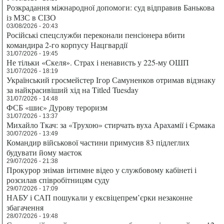
Розкрадання міжнародної допомоги: суд відправив Банькова
із МЗС в СІЗО
03/08/2026 - 20:43
Російські спецслужби переконали пенсіонера вбити
командира 2-го корпусу Нацгвардії
31/07/2026 - 19:45
Не тільки «Скеля». Страх і ненависть у 225-му ОШП
31/07/2026 - 18:19
Український гросмейстер Ігор Самуненков отримав відзнаку
за найкрасивіший хід на Titled Tuesday
31/07/2026 - 14:48
ФСБ «шиє» Дурову тероризм
31/07/2026 - 13:37
Михайло Ткач: за «Трухою» стирчать вуха Арахамії і Єрмака
30/07/2026 - 13:49
Командир військової частини примусив 83 підлеглих
будувати йому маєток
29/07/2026 - 21:38
Прокурор знімав інтимне відео у службовому кабінеті і
розсилав співробітницям суду
29/07/2026 - 17:09
НАБУ і САП пошукали у ексвіцепрем’єрки незаконне
збагачення
28/07/2026 - 19:48