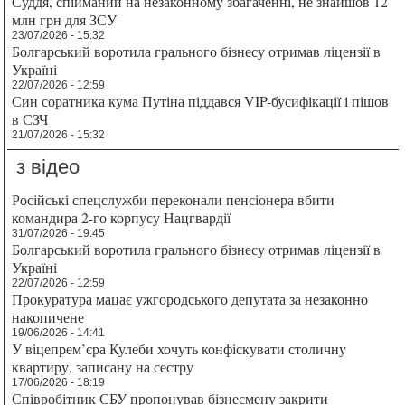
Суддя, спійманий на незаконному збагаченні, не знайшов 12
млн грн для ЗСУ
23/07/2026 - 15:32
Болгарський воротила грального бізнесу отримав ліцензії в
Україні
22/07/2026 - 12:59
Син соратника кума Путіна піддався VIP-бусифікації і пішов
в СЗЧ
21/07/2026 - 15:32
з відео
Російські спецслужби переконали пенсіонера вбити
командира 2-го корпусу Нацгвардії
31/07/2026 - 19:45
Болгарський воротила грального бізнесу отримав ліцензії в
Україні
22/07/2026 - 12:59
Прокуратура мацає ужгородського депутата за незаконно
накопичене
19/06/2026 - 14:41
У віцепрем’єра Кулеби хочуть конфіскувати столичну
квартиру, записану на сестру
17/06/2026 - 18:19
Співробітник СБУ пропонував бізнесмену закрити