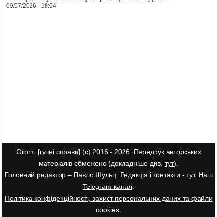
09/07/2026 - 18:04
Grom.
[гучні справи]
(с) 2016 - 2026. Передрук авторських
матеріалів обмежено (докладніше див.
тут
).
Головний редактор – Павло Шульц. Редакція і контакти -
тут
. Наш
Telegram-канал
.
Політика конфіденційності, захист персональних даних та файли
cookies
.