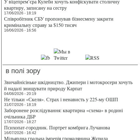
У віцепрем’єра Кулеби хочуть конфіскувати столичну
квартиру, записану на сестру
17/06/2026 - 18:19
Співробітник СБУ пропонував бізнесмену закрити
кримінальну справу за $150 тисяч
16/06/2026 - 16:56
в полі зору
Звичайнісіньке шкідництво. Джипери і мотокросери хочуть
й надалі знищувати природу Карпат
04/08/2026 - 20:19
Не тільки «Скеля». Страх і ненависть у 225-му ОШП
31/07/2026 - 18:19
Заборонене розслідування: квартирна «схема» в родині
очільника ДБР
17/07/2026 - 18:27
Психопат-городник. Портрет комбрига Лучанова
16/07/2026 - 16:42
Мільярдна гральна імперія громадянина Журила