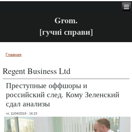
Grom.
[гучні справи]
Главная
Вы здесь
Regent Business Ltd
Преступные оффшоры и
российский след. Кому Зеленский
сдал анализы
чт, 11/04/2019 - 16:23