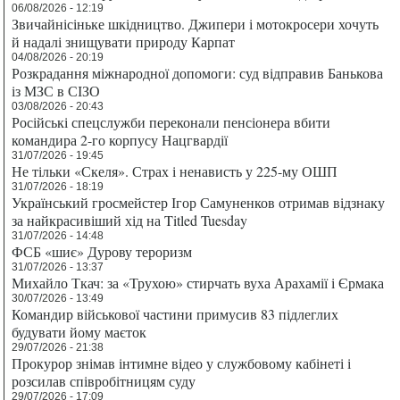
06/08/2026 - 12:19
Звичайнісіньке шкідництво. Джипери і мотокросери хочуть
й надалі знищувати природу Карпат
04/08/2026 - 20:19
Розкрадання міжнародної допомоги: суд відправив Банькова
із МЗС в СІЗО
03/08/2026 - 20:43
Російські спецслужби переконали пенсіонера вбити
командира 2-го корпусу Нацгвардії
31/07/2026 - 19:45
Не тільки «Скеля». Страх і ненависть у 225-му ОШП
31/07/2026 - 18:19
Український гросмейстер Ігор Самуненков отримав відзнаку
за найкрасивіший хід на Titled Tuesday
31/07/2026 - 14:48
ФСБ «шиє» Дурову тероризм
31/07/2026 - 13:37
Михайло Ткач: за «Трухою» стирчать вуха Арахамії і Єрмака
30/07/2026 - 13:49
Командир військової частини примусив 83 підлеглих
будувати йому маєток
29/07/2026 - 21:38
Прокурор знімав інтимне відео у службовому кабінеті і
розсилав співробітницям суду
29/07/2026 - 17:09