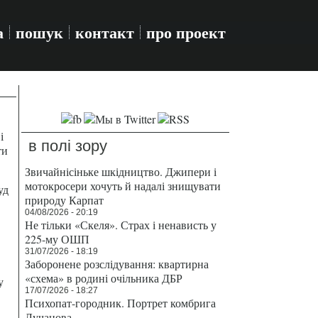
а
пошук
контакт
про проект
і
в полі зору
ти
Звичайнісіньке шкідництво. Джипери і
мотокросери хочуть й надалі знищувати
уд
природу Карпат
04/08/2026 - 20:19
Не тільки «Скеля». Страх і ненависть у
225-му ОШП
31/07/2026 - 18:19
Заборонене розслідування: квартирна
«схема» в родині очільника ДБР
у
17/07/2026 - 18:27
Психопат-городник. Портрет комбрига
Лучанова