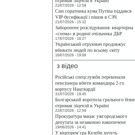
отримав ліцензії в Україні
22/07/2026 - 12:59
Син соратника кума Путіна піддався
VIP-бусифікації і пішов в СЗЧ
21/07/2026 - 15:32
Заборонене розслідування: квартирна
«схема» в родині очільника ДБР
17/07/2026 - 18:27
Український отруювач продовжує
вбивати людей по всьому світу
16/07/2026 - 19:08
з відео
Російські спецслужби переконали
пенсіонера вбити командира 2-го
корпусу Нацгвардії
31/07/2026 - 19:45
Болгарський воротила грального бізн
отримав ліцензії в Україні
22/07/2026 - 12:59
Прокуратура мацає ужгородського
депутата за незаконно накопичене
19/06/2026 - 14:41
У віцепрем’єра Кулеби хочуть