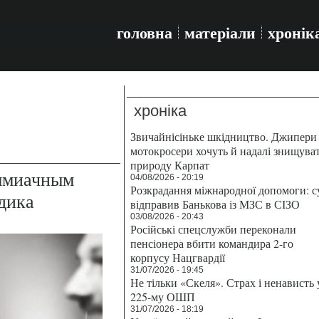
головна
матеріали
хронік
хроніка
Звичайнісіньке шкідництво. Джипери 
мотокросери хочуть й надалі знищува
природу Карпат
аммиачным
04/08/2026 - 20:19
Розкрадання міжнародної допомоги: с
дика
відправив Банькова із МЗС в СІЗО
03/08/2026 - 20:43
Російські спецслужби переконали
пенсіонера вбити командира 2-го
корпусу Нацгвардії
31/07/2026 - 19:45
Не тільки «Скеля». Страх і ненависть 
225-му ОШП
31/07/2026 - 18:19