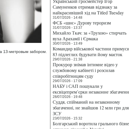
Український гросмейстер Ігор
Самуненков отримав відзнаку за
найкрасивіший хід на Titled Tuesday
31/07/2026 - 14:48
ФСБ «шиє» Дурову тероризм
31/07/2026 - 13:37
Михайло Ткач: за «Трухою» стирчать
вуха Арахамії і Єрмака
30/07/2026 - 13:49
Командир військової частини примус
за 13-метровым забором.
83 підлеглих будувати йому маєток
29/07/2026 - 21:38
Прокурор знімав інтимне відео у
службовому кабінеті і розсилав
співробітницям суду
29/07/2026 - 17:09
НАБУ і САП пошукали у
ексвіцепрем’єрки незаконне збагаченн
28/07/2026 - 19:48
Суддя, спійманий на незаконному
збагаченні, не знайшов 12 млн грн для
ЗСУ
23/07/2026 - 15:32
Болгарський воротила грального бізн