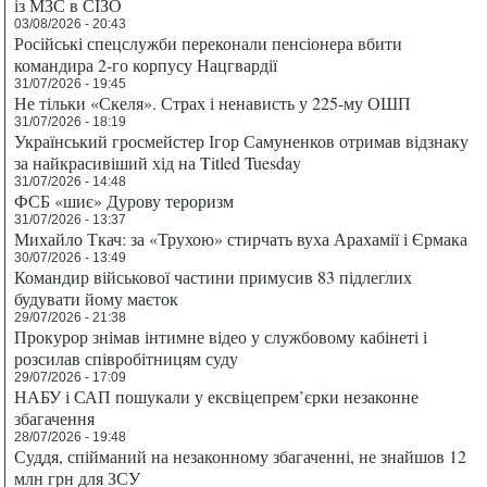
із МЗС в СІЗО
03/08/2026 - 20:43
Російські спецслужби переконали пенсіонера вбити
командира 2-го корпусу Нацгвардії
31/07/2026 - 19:45
Не тільки «Скеля». Страх і ненависть у 225-му ОШП
31/07/2026 - 18:19
Український гросмейстер Ігор Самуненков отримав відзнаку
за найкрасивіший хід на Titled Tuesday
31/07/2026 - 14:48
ФСБ «шиє» Дурову тероризм
31/07/2026 - 13:37
Михайло Ткач: за «Трухою» стирчать вуха Арахамії і Єрмака
30/07/2026 - 13:49
Командир військової частини примусив 83 підлеглих
будувати йому маєток
29/07/2026 - 21:38
Прокурор знімав інтимне відео у службовому кабінеті і
розсилав співробітницям суду
29/07/2026 - 17:09
НАБУ і САП пошукали у ексвіцепрем’єрки незаконне
збагачення
28/07/2026 - 19:48
Суддя, спійманий на незаконному збагаченні, не знайшов 12
млн грн для ЗСУ