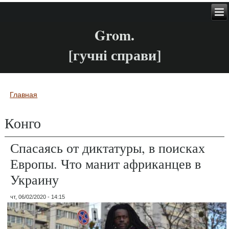
Grom.
[гучні справи]
Главная
Вы здесь
Конго
Спасаясь от диктатуры, в поисках
Европы. Что манит африканцев в
Украину
чт, 06/02/2020 - 14:15