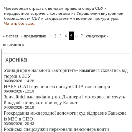
Чрезмерная страсть к деньгам привела опера СБУ к
нерадостной встрече с коллегами из Управления внутренней
безопасности СБУ и следователями военной прокуратуры.
Читать больше...
Страницы
« первая
‹ предыдущая
1
2
3
4
5
6
7
следующая ›
последняя »
хроніка
Убивця кримінального «авторитета» намагався сховатись від
тюрми в ЗСУ
06/08/2026 - 14:28
НАБУ і САП вручили експослу в США нові підозри
06/08/2026 - 12:19
Звичайнісіньке шкідництво. Джипери і мотокросери хочуть
й надалі знищувати природу Карпат
04/08/2026 - 20:19
Розкрадання міжнародної допомоги: суд відправив Банькова
із МЗС в СІЗО
03/08/2026 - 20:43
Російські спецслужби переконали пенсіонера вбити