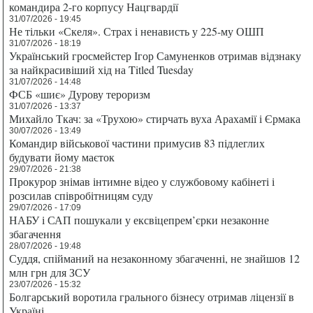
командира 2-го корпусу Нацгвардії
31/07/2026 - 19:45
Не тільки «Скеля». Страх і ненависть у 225-му ОШП
31/07/2026 - 18:19
Український гросмейстер Ігор Самуненков отримав відзнаку
за найкрасивіший хід на Titled Tuesday
31/07/2026 - 14:48
ФСБ «шиє» Дурову тероризм
31/07/2026 - 13:37
Михайло Ткач: за «Трухою» стирчать вуха Арахамії і Єрмака
30/07/2026 - 13:49
Командир військової частини примусив 83 підлеглих
будувати йому маєток
29/07/2026 - 21:38
Прокурор знімав інтимне відео у службовому кабінеті і
розсилав співробітницям суду
29/07/2026 - 17:09
НАБУ і САП пошукали у ексвіцепрем’єрки незаконне
збагачення
28/07/2026 - 19:48
Суддя, спійманий на незаконному збагаченні, не знайшов 12
млн грн для ЗСУ
23/07/2026 - 15:32
Болгарський воротила грального бізнесу отримав ліцензії в
Україні