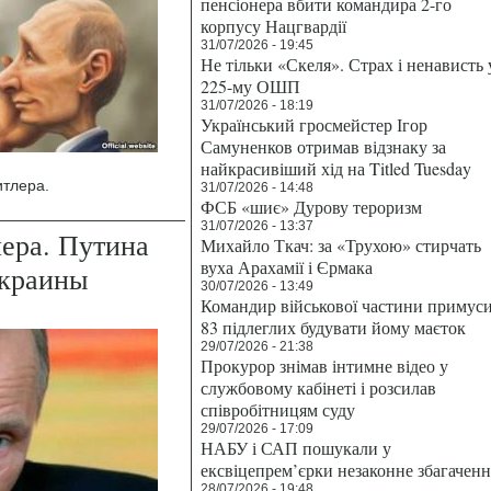
пенсіонера вбити командира 2-го
корпусу Нацгвардії
31/07/2026 - 19:45
Не тільки «Скеля». Страх і ненависть 
225-му ОШП
31/07/2026 - 18:19
Український гросмейстер Ігор
Самуненков отримав відзнаку за
найкрасивіший хід на Titled Tuesday
итлера.
31/07/2026 - 14:48
ФСБ «шиє» Дурову тероризм
31/07/2026 - 13:37
ера. Путина
Михайло Ткач: за «Трухою» стирчать
вуха Арахамії і Єрмака
Украины
30/07/2026 - 13:49
Командир військової частини примус
83 підлеглих будувати йому маєток
29/07/2026 - 21:38
Прокурор знімав інтимне відео у
службовому кабінеті і розсилав
співробітницям суду
29/07/2026 - 17:09
НАБУ і САП пошукали у
ексвіцепрем’єрки незаконне збагаченн
28/07/2026 - 19:48