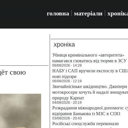
головна
матеріали
хронік
хроніка
Убивця кримінального «авторитета»
намагався сховатись від тюрми в ЗСУ
06/08/2026 - 14:28
дёт свою
НАБУ і САП вручили експослу в СШ
нові підозри
06/08/2026 - 12:19
Звичайнісіньке шкідництво. Джипери 
мотокросери хочуть й надалі знищува
природу Карпат
04/08/2026 - 20:19
Розкрадання міжнародної допомоги: с
відправив Банькова із МЗС в СІЗО
03/08/2026 - 20:43
Російські спецслужби переконали