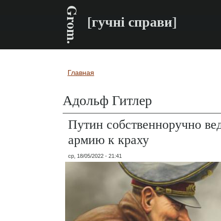
Grom.
[гучні справи]
Главная
Вы здесь
Адольф Гитлер
Путин собственноручно ве
армию к краху
ср, 18/05/2022 - 21:41