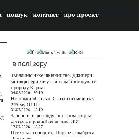
а
пошук
контакт
про проект
в полі зору
Звичайнісіньке шкідництво. Джипери і
А
мотокросери хочуть й надалі знищувати
природу Карпат
і
04/08/2026 - 20:19
Не тільки «Скеля». Страх і ненависть у
ти
225-му ОШП
31/07/2026 - 18:19
Заборонене розслідування: квартирна
уд
«схема» в родині очільника ДБР
17/07/2026 - 18:27
Психопат-городник. Портрет комбрига
Лучанова