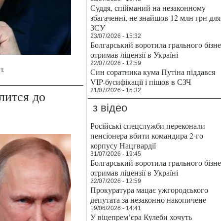
Суддя, спійманий на незаконному
збагаченні, не знайшов 12 млн грн для
ЗСУ
23/07/2026 - 15:32
Болгарський воротила грального бізн
отримав ліцензії в Україні
22/07/2026 - 12:59
т.
Син соратника кума Путіна піддався
VIP-бусифікації і пішов в СЗЧ
21/07/2026 - 15:32
длится до
з відео
Російські спецслужби переконали
пенсіонера вбити командира 2-го
корпусу Нацгвардії
31/07/2026 - 19:45
Болгарський воротила грального бізн
отримав ліцензії в Україні
22/07/2026 - 12:59
Прокуратура мацає ужгородського
депутата за незаконно накопичене
19/06/2026 - 14:41
У віцепрем’єра Кулеби хочуть