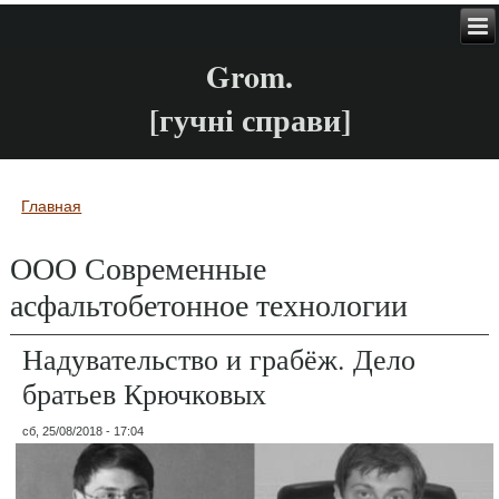
Grom.
[гучні справи]
Главная
Вы здесь
ООО Современные
асфальтобетонное технологии
Надувательство и грабёж. Дело
братьев Крючковых
сб, 25/08/2018 - 17:04