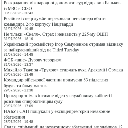
Розкрадання міжнародної допомоги: суд відправив Банькова
із МЗС в СІЗО
03/08/2026 - 20:43
Російські спецслужби переконали пенсіонера вбити
командира 2-го корпусу Нацгвардії
31/07/2026 - 19:45
Не тільки «Скеля». Страх і ненависть у 225-му ОШП
31/07/2026 - 18:19
Український гросмейстер Ігор Самуненков отримав відзнаку
за найкрасивіший хід на Titled Tuesday
31/07/2026 - 14:48
ФСБ «шиє» Дурову тероризм
31/07/2026 - 13:37
Михайло Ткач: за «Трухою» стирчать вуха Арахамії і Єрмака
30/07/2026 - 13:49
Командир військової частини примусив 83 підлеглих
будувати йому маєток
29/07/2026 - 21:38
Прокурор знімав інтимне відео у службовому кабінеті і
розсилав співробітницям суду
29/07/2026 - 17:09
НАБУ і САП пошукали у ексвіцепрем’єрки незаконне
збагачення
28/07/2026 - 19:48
Суддя, спійманий на незаконному збагаченні, не знайшов 12