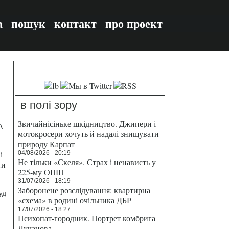
а
пошук
контакт
про проект
в полі зору
Звичайнісіньке шкідництво. Джипери і
А
мотокросери хочуть й надалі знищувати
природу Карпат
і
04/08/2026 - 20:19
Не тільки «Скеля». Страх і ненависть у
ти
225-му ОШП
31/07/2026 - 18:19
Заборонене розслідування: квартирна
уд
«схема» в родині очільника ДБР
17/07/2026 - 18:27
Психопат-городник. Портрет комбрига
Лучанова