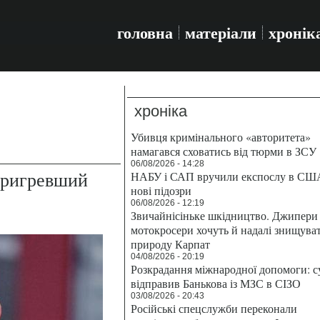
головна
матеріали
хронік
хроніка
Убивця кримінального «авторитета»
намагався сховатись від тюрми в ЗСУ
06/08/2026 - 14:28
пригревший
НАБУ і САП вручили експослу в СШ
нові підозри
06/08/2026 - 12:19
Звичайнісіньке шкідництво. Джипери 
мотокросери хочуть й надалі знищува
природу Карпат
04/08/2026 - 20:19
Розкрадання міжнародної допомоги: с
відправив Банькова із МЗС в СІЗО
03/08/2026 - 20:43
Російські спецслужби переконали