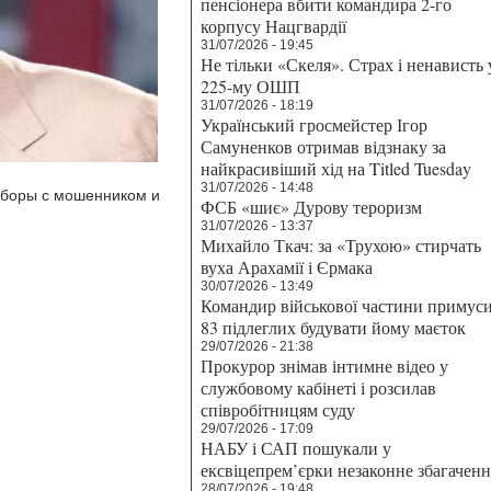
пенсіонера вбити командира 2-го
корпусу Нацгвардії
31/07/2026 - 19:45
Не тільки «Скеля». Страх і ненависть 
225-му ОШП
31/07/2026 - 18:19
Український гросмейстер Ігор
Самуненков отримав відзнаку за
найкрасивіший хід на Titled Tuesday
31/07/2026 - 14:48
ыборы с мошенником и
ФСБ «шиє» Дурову тероризм
31/07/2026 - 13:37
Михайло Ткач: за «Трухою» стирчать
вуха Арахамії і Єрмака
30/07/2026 - 13:49
Командир військової частини примус
83 підлеглих будувати йому маєток
29/07/2026 - 21:38
Прокурор знімав інтимне відео у
службовому кабінеті і розсилав
співробітницям суду
29/07/2026 - 17:09
НАБУ і САП пошукали у
ексвіцепрем’єрки незаконне збагаченн
28/07/2026 - 19:48