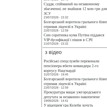
Суддя, спійманий на незаконному
збагаченні, не знайшов 12 млн грн для
ЗСУ
23/07/2026 - 15:32
Болгарський воротила грального бізн
отримав ліцензії в Україні
22/07/2026 - 12:59
Син соратника кума Путіна піддався
VIP-бусифікації і пішов в СЗЧ
21/07/2026 - 15:32
з відео
Російські спецслужби переконали
пенсіонера вбити командира 2-го
корпусу Нацгвардії
31/07/2026 - 19:45
Болгарський воротила грального бізн
отримав ліцензії в Україні
22/07/2026 - 12:59
Прокуратура мацає ужгородського
депутата за незаконно накопичене
19/06/2026 - 14:41
У віцепрем’єра Кулеби хочуть