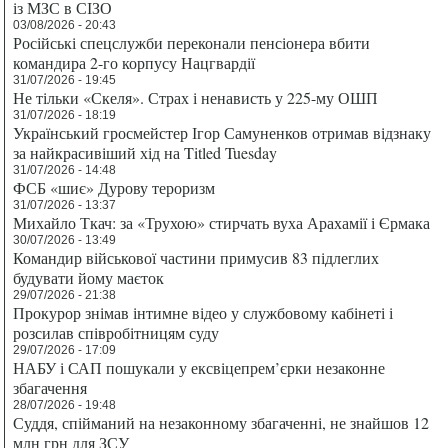
із МЗС в СІЗО
03/08/2026 - 20:43
Російські спецслужби переконали пенсіонера вбити
командира 2-го корпусу Нацгвардії
31/07/2026 - 19:45
Не тільки «Скеля». Страх і ненависть у 225-му ОШП
31/07/2026 - 18:19
Український гросмейстер Ігор Самуненков отримав відзнаку
за найкрасивіший хід на Titled Tuesday
31/07/2026 - 14:48
ФСБ «шиє» Дурову тероризм
31/07/2026 - 13:37
Михайло Ткач: за «Трухою» стирчать вуха Арахамії і Єрмака
30/07/2026 - 13:49
Командир військової частини примусив 83 підлеглих
будувати йому маєток
29/07/2026 - 21:38
Прокурор знімав інтимне відео у службовому кабінеті і
розсилав співробітницям суду
29/07/2026 - 17:09
НАБУ і САП пошукали у ексвіцепрем’єрки незаконне
збагачення
28/07/2026 - 19:48
Суддя, спійманий на незаконному збагаченні, не знайшов 12
млн грн для ЗСУ