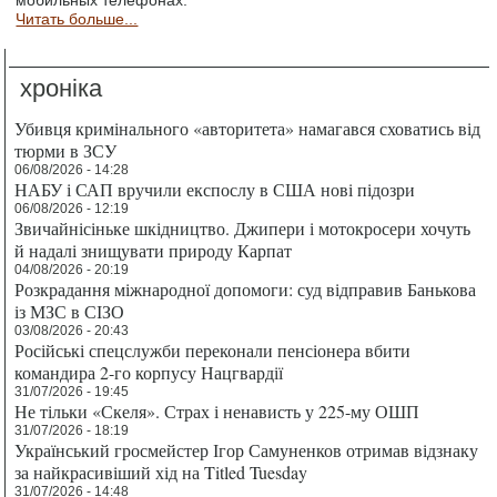
мобильных телефонах.
Читать больше...
хроніка
Убивця кримінального «авторитета» намагався сховатись від
тюрми в ЗСУ
06/08/2026 - 14:28
НАБУ і САП вручили експослу в США нові підозри
06/08/2026 - 12:19
Звичайнісіньке шкідництво. Джипери і мотокросери хочуть
й надалі знищувати природу Карпат
04/08/2026 - 20:19
Розкрадання міжнародної допомоги: суд відправив Банькова
із МЗС в СІЗО
03/08/2026 - 20:43
Російські спецслужби переконали пенсіонера вбити
командира 2-го корпусу Нацгвардії
31/07/2026 - 19:45
Не тільки «Скеля». Страх і ненависть у 225-му ОШП
31/07/2026 - 18:19
Український гросмейстер Ігор Самуненков отримав відзнаку
за найкрасивіший хід на Titled Tuesday
31/07/2026 - 14:48