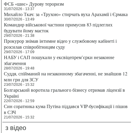
ФСБ «шиє» Дурову тероризм
31/07/2026 - 13:37
Михайло Ткач: за «Трухою» стирчать вуха Арахамії і Єрмака
30/07/2026 - 13:49
Командир військової частини примусив 83 підлеглих
будувати йому маєток
29/07/2026 - 21:38
Прокурор знімав інтимне відео у службовому кабінеті і
розсилав співробітницям суду
29/07/2026 - 17:09
НАБУ і САП пошукали у ексвіцепрем’єрки незаконне
збагачення
28/07/2026 - 19:48
Суддя, спійманий на незаконному збагаченні, не знайшов 12
млн грн для ЗСУ
23/07/2026 - 15:32
Болгарський воротила грального бізнесу отримав ліцензії в
Україні
22/07/2026 - 12:59
Син соратника кума Путіна піддався VIP-бусифікації і пішов
в СЗЧ
21/07/2026 - 15:32
з відео