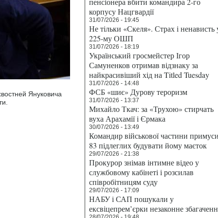
пенсіонера вбити командира 2-го
корпусу Нацгвардії
31/07/2026 - 19:45
Не тільки «Скеля». Страх і ненависть 
225-му ОШП
31/07/2026 - 18:19
Український гросмейстер Ігор
Самуненков отримав відзнаку за
найкрасивіший хід на Titled Tuesday
31/07/2026 - 14:48
ФСБ «шиє» Дурову тероризм
хвостней Януковича
31/07/2026 - 13:37
ти.
Михайло Ткач: за «Трухою» стирчать
вуха Арахамії і Єрмака
30/07/2026 - 13:49
Командир військової частини примус
83 підлеглих будувати йому маєток
29/07/2026 - 21:38
Прокурор знімав інтимне відео у
службовому кабінеті і розсилав
співробітницям суду
29/07/2026 - 17:09
НАБУ і САП пошукали у
ексвіцепрем’єрки незаконне збагаченн
28/07/2026 - 19:48