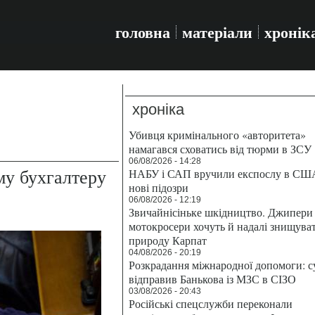
головна
матеріали
хронік
хроніка
Убивця кримінального «авторитета»
намагався сховатись від тюрми в ЗСУ
06/08/2026 - 14:28
му бухгалтеру
НАБУ і САП вручили експослу в СШ
нові підозри
06/08/2026 - 12:19
Звичайнісіньке шкідництво. Джипери 
мотокросери хочуть й надалі знищува
природу Карпат
04/08/2026 - 20:19
Розкрадання міжнародної допомоги: с
відправив Банькова із МЗС в СІЗО
03/08/2026 - 20:43
Російські спецслужби переконали