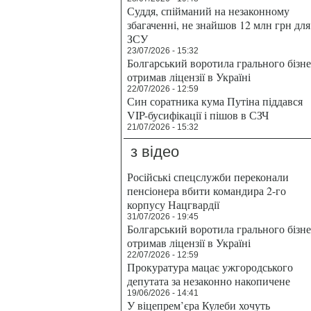
Суддя, спійманий на незаконному
збагаченні, не знайшов 12 млн грн для
ЗСУ
23/07/2026 - 15:32
Болгарський воротила грального бізн
отримав ліцензії в Україні
22/07/2026 - 12:59
Син соратника кума Путіна піддався
VIP-бусифікації і пішов в СЗЧ
21/07/2026 - 15:32
з відео
Російські спецслужби переконали
пенсіонера вбити командира 2-го
корпусу Нацгвардії
31/07/2026 - 19:45
Болгарський воротила грального бізн
отримав ліцензії в Україні
22/07/2026 - 12:59
Прокуратура мацає ужгородського
депутата за незаконно накопичене
19/06/2026 - 14:41
У віцепрем’єра Кулеби хочуть