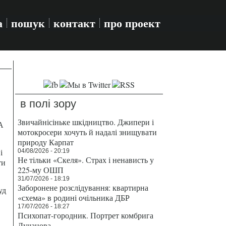
а
пошук
контакт
про проект
в полі зору
Звичайнісіньке шкідництво. Джипери і
А
мотокросери хочуть й надалі знищувати
природу Карпат
і
04/08/2026 - 20:19
Не тільки «Скеля». Страх і ненависть у
ти
225-му ОШП
31/07/2026 - 18:19
Заборонене розслідування: квартирна
уд
«схема» в родині очільника ДБР
17/07/2026 - 18:27
Психопат-городник. Портрет комбрига
Лучанова