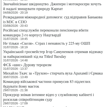
Звичайнісіньке шкідництво. Джипери і мотокросери хочуть
й надалі знищувати природу Карпат
04/08/2026 - 20:19
Розкрадання міжнародної допомоги: суд відправив Банькова
із МЗС в СІЗО
03/08/2026 - 20:43
Російські спецслужби переконали пенсіонера вбити
командира 2-го корпусу Нацгвардії
31/07/2026 - 19:45
Не тільки «Скеля». Страх і ненависть у 225-му ОШП
31/07/2026 - 18:19
Український гросмейстер Ігор Самуненков отримав відзнаку
за найкрасивіший хід на Titled Tuesday
31/07/2026 - 14:48
ФСБ «шиє» Дурову тероризм
31/07/2026 - 13:37
Михайло Ткач: за «Трухою» стирчать вуха Арахамії і Єрмака
30/07/2026 - 13:49
Командир військової частини примусив 83 підлеглих
будувати йому маєток
29/07/2026 - 21:38
Прокурор знімав інтимне відео у службовому кабінеті і
розсилав співробітницям суду
29/07/2026 - 17:09