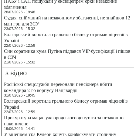
НАБУ і САП пошукали у ексвіцепрем’єрки незаконне
збагачення
28/07/2026 - 19:48
Суддя, спійманий на незаконному збагаченні, не знайшов 12
млн грн для ЗСУ
23/07/2026 - 15:32
Болгарський воротила грального бізнесу отримав ліцензії в
Україні
22/07/2026 - 12:59
Син соратника кума Путіна піддався VIP-бусифікації і пішов
в СЗЧ
21/07/2026 - 15:32
з відео
Російські спецслужби переконали пенсіонера вбити
командира 2-го корпусу Нацгвардії
31/07/2026 - 19:45
Болгарський воротила грального бізнесу отримав ліцензії в
Україні
22/07/2026 - 12:59
Прокуратура мацає ужгородського депутата за незаконно
накопичене
19/06/2026 - 14:41
У віцепрем’єра Кулеби хочуть конфіскувати столичну