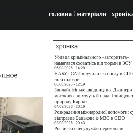
головна
матеріали
хронік
хроніка
Убивця кримінального «авторитета»
намагався сховатись від тюрми в ЗСУ
06/08/2026 - 14:28
упное
НАБУ і САП вручили експослу в СШ
нові підозри
06/08/2026 - 12:19
Звичайнісіньке шкідництво. Джипери 
мотокросери хочуть й надалі знищува
природу Карпат
04/08/2026 - 20:19
Розкрадання міжнародної допомоги: с
відправив Банькова із МЗС в СІЗО
03/08/2026 - 20:43
Російські спецслужби переконали