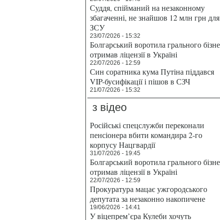
Суддя, спійманий на незаконному
збагаченні, не знайшов 12 млн грн для
ЗСУ
23/07/2026 - 15:32
Болгарський воротила грального бізн
отримав ліцензії в Україні
22/07/2026 - 12:59
Син соратника кума Путіна піддався
VIP-бусифікації і пішов в СЗЧ
21/07/2026 - 15:32
з відео
Російські спецслужби переконали
пенсіонера вбити командира 2-го
корпусу Нацгвардії
31/07/2026 - 19:45
Болгарський воротила грального бізн
отримав ліцензії в Україні
22/07/2026 - 12:59
Прокуратура мацає ужгородського
депутата за незаконно накопичене
19/06/2026 - 14:41
У віцепрем’єра Кулеби хочуть