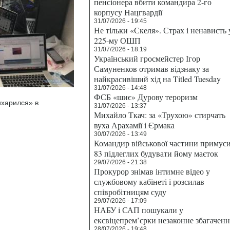
пенсіонера вбити командира 2-го
корпусу Нацгвардії
31/07/2026 - 19:45
Не тільки «Скеля». Страх і ненависть 
225-му ОШП
31/07/2026 - 18:19
Український гросмейстер Ігор
Самуненков отримав відзнаку за
найкрасивіший хід на Titled Tuesday
31/07/2026 - 14:48
ФСБ «шиє» Дурову тероризм
ихарился» в
31/07/2026 - 13:37
Михайло Ткач: за «Трухою» стирчать
вуха Арахамії і Єрмака
30/07/2026 - 13:49
Командир військової частини примус
83 підлеглих будувати йому маєток
29/07/2026 - 21:38
Прокурор знімав інтимне відео у
службовому кабінеті і розсилав
співробітницям суду
29/07/2026 - 17:09
НАБУ і САП пошукали у
ексвіцепрем’єрки незаконне збагаченн
28/07/2026 - 19:48