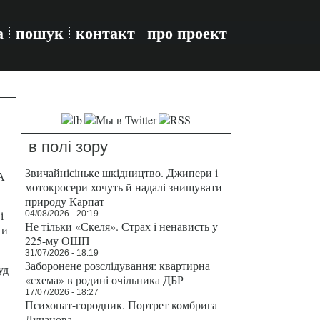
а
пошук
контакт
про проект
в полі зору
Звичайнісіньке шкідництво. Джипери і
А
мотокросери хочуть й надалі знищувати
природу Карпат
і
04/08/2026 - 20:19
Не тільки «Скеля». Страх і ненависть у
ти
225-му ОШП
31/07/2026 - 18:19
Заборонене розслідування: квартирна
уд
«схема» в родині очільника ДБР
17/07/2026 - 18:27
Психопат-городник. Портрет комбрига
Лучанова