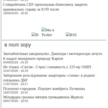
17/06/2026 - 18:19
Співробітник СБУ пропонував бізнесмену закрити
кримінальну справу за $150 тисяч
16/06/2026 - 16:56
в полі зору
Звичайнісіньке шкідництво. Джипери і мотокросери хочуть
й надалі знищувати природу Карпат
04/08/2026 - 20:19
Не тільки «Скеля». Страх і ненависть у 225-му ОШП
31/07/2026 - 18:19
Заборонене розслідування: квартирна «схема» в родині
очільника ДБР
17/07/2026 - 18:27
Психопат-городник. Портрет комбрига Лучанова
16/07/2026 - 16:42
Мільярдна гральна імперія громадянина Журила
09/07/2026 - 18:04