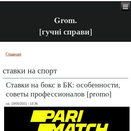
Grom.
[гучні справи]
Главная
Вы здесь
ставки на спорт
Ставки на бокс в БК: особенности,
советы профессионалов [promo]
ср, 19/05/2021 - 13:36