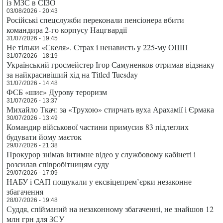
із МЗС в СІЗО
03/08/2026 - 20:43
Російські спецслужби переконали пенсіонера вбити
командира 2-го корпусу Нацгвардії
31/07/2026 - 19:45
Не тільки «Скеля». Страх і ненависть у 225-му ОШП
31/07/2026 - 18:19
Український гросмейстер Ігор Самуненков отримав відзнаку
за найкрасивіший хід на Titled Tuesday
31/07/2026 - 14:48
ФСБ «шиє» Дурову тероризм
31/07/2026 - 13:37
Михайло Ткач: за «Трухою» стирчать вуха Арахамії і Єрмака
30/07/2026 - 13:49
Командир військової частини примусив 83 підлеглих
будувати йому маєток
29/07/2026 - 21:38
Прокурор знімав інтимне відео у службовому кабінеті і
розсилав співробітницям суду
29/07/2026 - 17:09
НАБУ і САП пошукали у ексвіцепрем’єрки незаконне
збагачення
28/07/2026 - 19:48
Суддя, спійманий на незаконному збагаченні, не знайшов 12
млн грн для ЗСУ