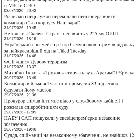
із МЗС в СІЗО
03/08/2026 - 20:43
Російські спецслужби переконали пенсіонера вбити
командира 2-го корпусу Нацгвардії
31/07/2026 - 19:45
Не тільки «Скеля». Страх і ненависть у 225-му ОШП
31/07/2026 - 18:19
Український гросмейстер Ігор Самуненков отримав відзнаку
за найкрасивіший хід на Titled Tuesday
31/07/2026 - 14:48
ФСБ «шиє» Дурову тероризм
31/07/2026 - 13:37
Михайло Ткач: за «Трухою» стирчать вуха Арахамії і Єрмака
30/07/2026 - 13:49
Командир військової частини примусив 83 підлеглих
будувати йому маєток
29/07/2026 - 21:38
Прокурор знімав інтимне відео у службовому кабінеті і
розсилав співробітницям суду
29/07/2026 - 17:09
НАБУ і САП пошукали у ексвіцепрем’єрки незаконне
збагачення
28/07/2026 - 19:48
Суддя, спійманий на незаконному збагаченні, не знайшов 12