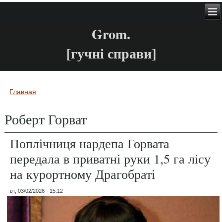
Grom.
[гучні справи]
Главная
Вы здесь
Роберт Горват
Поплічниця нардепа Горвата
передала в приватні руки 1,5 га лісу
на курортному Драгобраті
вт, 03/02/2026 - 15:12