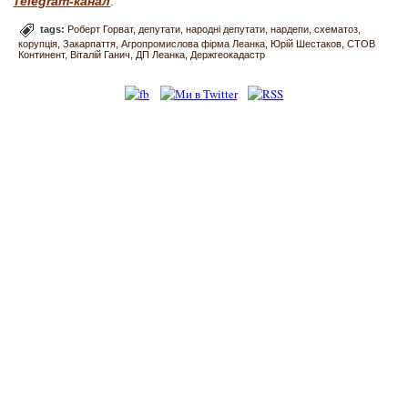
Telegram-канал
.
tags:
Роберт Горват
депутати
народні депутати
нардепи
схематоз
корупція
Закарпаття
Агропромислова фірма Леанка
Юрій Шестаков
СТОВ
Континент
Віталій Ганич
ДП Леанка
Держгеокадастр