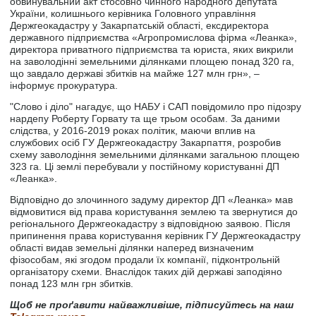
обвинувальний акт стосовно чинного народного депутата
України, колишнього керівника Головного управління
Держгеокадастру у Закарпатській області, ексдиректора
державного підприємства «Агропромислова фірма «Леанка»,
директора приватного підприємства та юриста, яких викрили
на заволодінні земельними ділянками площею понад 320 га,
що завдало державі збитків на майже 127 млн грн», –
інформує прокуратура.
"Слово і діло" нагадує, що НАБУ і САП повідомило про підозру
нардепу Роберту Горвату та ще трьом особам. За даними
слідства, у 2016-2019 роках політик, маючи вплив на
службових осіб ГУ Держгеокадастру Закарпаття, розробив
схему заволодіння земельними ділянками загальною площею
323 га. Ці землі перебували у постійному користуванні ДП
«Леанка».
Відповідно до злочинного задуму директор ДП «Леанка» мав
відмовитися від права користування землею та звернутися до
регіонального Держгеокадастру з відповідною заявою. Після
припинення права користування керівник ГУ Держгеокадастру
області видав земельні ділянки наперед визначеним
фізособам, які згодом продали їх компанії, підконтрольній
організатору схеми. Внаслідок таких дій державі заподіяно
понад 123 млн грн збитків.
Щоб не проґавити найважливіше, підписуйтесь на наш