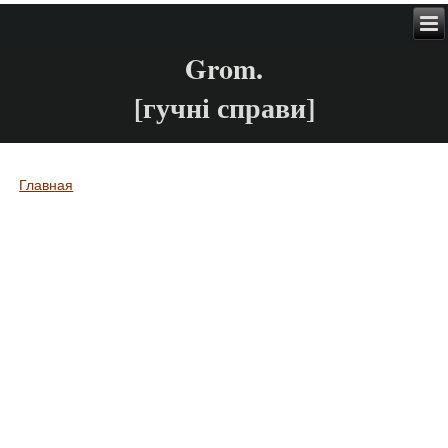
Grom.
[гучні справи]
Главная
Вы здесь