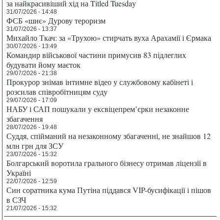
за найкрасивіший хід на Titled Tuesday
31/07/2026 - 14:48
ФСБ «шиє» Дурову тероризм
31/07/2026 - 13:37
Михайло Ткач: за «Трухою» стирчать вуха Арахамії і Єрмака
30/07/2026 - 13:49
Командир військової частини примусив 83 підлеглих
будувати йому маєток
29/07/2026 - 21:38
Прокурор знімав інтимне відео у службовому кабінеті і
розсилав співробітницям суду
29/07/2026 - 17:09
НАБУ і САП пошукали у ексвіцепрем’єрки незаконне
збагачення
28/07/2026 - 19:48
Суддя, спійманий на незаконному збагаченні, не знайшов 12
млн грн для ЗСУ
23/07/2026 - 15:32
Болгарський воротила грального бізнесу отримав ліцензії в
Україні
22/07/2026 - 12:59
Син соратника кума Путіна піддався VIP-бусифікації і пішов
в СЗЧ
21/07/2026 - 15:32