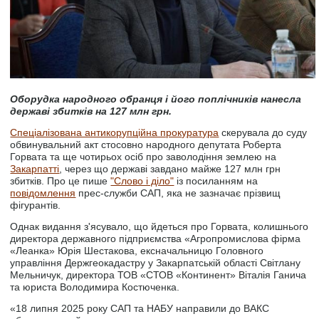
Оборудка народного обранця і його поплічників нанесла
державі збитків на 127 млн грн.
Спеціалізована антикорупційна прокуратура
скерувала до суду
обвинувальний акт стосовно народного депутата Роберта
Горвата та ще чотирьох осіб про заволодіння землею на
Закарпатті
, через що державі завдано майже 127 млн грн
збитків. Про це пише
"Слово і діло"
із посиланням на
повідомлення
прес-служби САП, яка не зазначає прізвищ
фігурантів.
Однак видання з'ясувало, що йдеться про Горвата, колишнього
директора державного підприємства «Агропромислова фірма
«Леанка» Юрія Шестакова, ексначальницю Головного
управління Держгеокадастру у Закарпатській області Світлану
Мельничук, директора ТОВ «СТОВ «Континент» Віталія Ганича
та юриста Володимира Костюченка.
«18 липня 2025 року САП та НАБУ направили до ВАКС