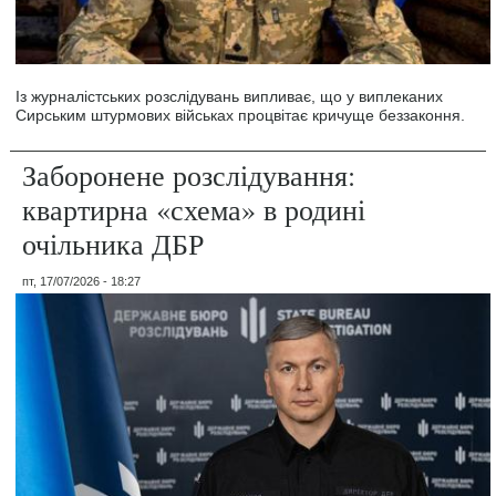
Із журналістських розслідувань випливає, що у виплеканих
Сирським штурмових військах процвітає кричуще беззаконня.
Заборонене розслідування:
квартирна «схема» в родині
очільника ДБР
пт, 17/07/2026 - 18:27