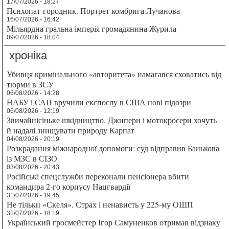
17/07/2026 - 18:27
Психопат-городник. Портрет комбрига Лучанова
16/07/2026 - 16:42
Мільярдна гральна імперія громадянина Журила
09/07/2026 - 18:04
хроніка
Убивця кримінального «авторитета» намагався сховатись від
тюрми в ЗСУ
06/08/2026 - 14:28
НАБУ і САП вручили експослу в США нові підозри
06/08/2026 - 12:19
Звичайнісіньке шкідництво. Джипери і мотокросери хочуть
й надалі знищувати природу Карпат
04/08/2026 - 20:19
Розкрадання міжнародної допомоги: суд відправив Банькова
із МЗС в СІЗО
03/08/2026 - 20:43
Російські спецслужби переконали пенсіонера вбити
командира 2-го корпусу Нацгвардії
31/07/2026 - 19:45
Не тільки «Скеля». Страх і ненависть у 225-му ОШП
31/07/2026 - 18:19
Український гросмейстер Ігор Самуненков отримав відзнаку