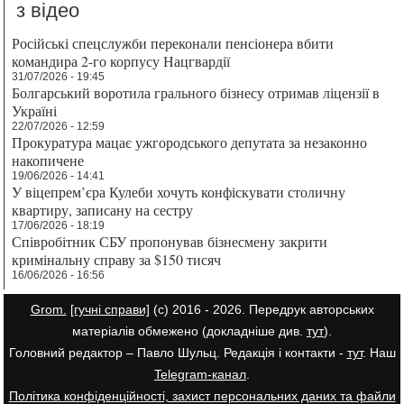
з відео
Російські спецслужби переконали пенсіонера вбити
командира 2-го корпусу Нацгвардії
31/07/2026 - 19:45
Болгарський воротила грального бізнесу отримав ліцензії в
Україні
22/07/2026 - 12:59
Прокуратура мацає ужгородського депутата за незаконно
накопичене
19/06/2026 - 14:41
У віцепрем’єра Кулеби хочуть конфіскувати столичну
квартиру, записану на сестру
17/06/2026 - 18:19
Співробітник СБУ пропонував бізнесмену закрити
кримінальну справу за $150 тисяч
16/06/2026 - 16:56
Grom.
[гучні справи]
(с) 2016 - 2026. Передрук авторських
матеріалів обмежено (докладніше див.
тут
).
Головний редактор – Павло Шульц. Редакція і контакти -
тут
. Наш
Telegram-канал
.
Політика конфіденційності, захист персональних даних та файли