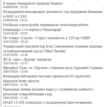
й надалі знищувати природу Карпат
04/08/2026 - 20:19
Розкрадання міжнародної допомоги: суд відправив Банькова
із МЗС в СІЗО
03/08/2026 - 20:43
Російські спецслужби переконали пенсіонера вбити
командира 2-го корпусу Нацгвардії
31/07/2026 - 19:45
Не тільки «Скеля». Страх і ненависть у 225-му ОШП
31/07/2026 - 18:19
Український гросмейстер Ігор Самуненков отримав відзнаку
за найкрасивіший хід на Titled Tuesday
31/07/2026 - 14:48
ФСБ «шиє» Дурову тероризм
31/07/2026 - 13:37
Михайло Ткач: за «Трухою» стирчать вуха Арахамії і Єрмака
30/07/2026 - 13:49
Командир військової частини примусив 83 підлеглих
будувати йому маєток
29/07/2026 - 21:38
Прокурор знімав інтимне відео у службовому кабінеті і
розсилав співробітницям суду
29/07/2026 - 17:09
НАБУ і САП пошукали у ексвіцепрем’єрки незаконне
збагачення