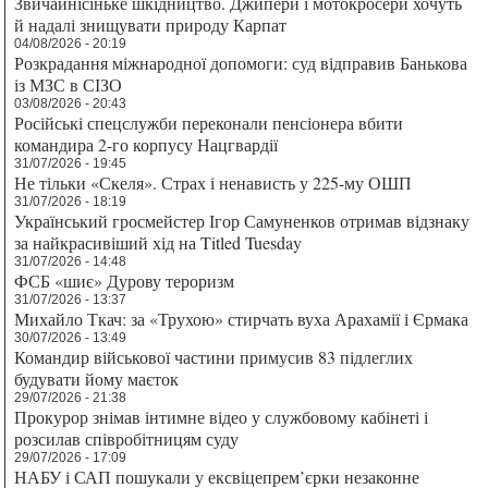
Звичайнісіньке шкідництво. Джипери і мотокросери хочуть
й надалі знищувати природу Карпат
04/08/2026 - 20:19
Розкрадання міжнародної допомоги: суд відправив Банькова
із МЗС в СІЗО
03/08/2026 - 20:43
Російські спецслужби переконали пенсіонера вбити
командира 2-го корпусу Нацгвардії
31/07/2026 - 19:45
Не тільки «Скеля». Страх і ненависть у 225-му ОШП
31/07/2026 - 18:19
Український гросмейстер Ігор Самуненков отримав відзнаку
за найкрасивіший хід на Titled Tuesday
31/07/2026 - 14:48
ФСБ «шиє» Дурову тероризм
31/07/2026 - 13:37
Михайло Ткач: за «Трухою» стирчать вуха Арахамії і Єрмака
30/07/2026 - 13:49
Командир військової частини примусив 83 підлеглих
будувати йому маєток
29/07/2026 - 21:38
Прокурор знімав інтимне відео у службовому кабінеті і
розсилав співробітницям суду
29/07/2026 - 17:09
НАБУ і САП пошукали у ексвіцепрем’єрки незаконне