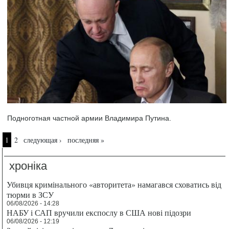
Подноготная частной армии Владимира Путина.
Страницы
1
2
следующая ›
последняя »
хроніка
Убивця кримінального «авторитета» намагався сховатись від
тюрми в ЗСУ
06/08/2026 - 14:28
НАБУ і САП вручили експослу в США нові підозри
06/08/2026 - 12:19