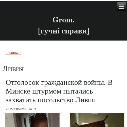
Grom.
[гучні справи]
Главная
Вы здесь
Ливия
Отголосок гражданской войны. В
Минске штурмом пытались
захватить посольство Ливии
чт, 27/08/2020 - 14:33