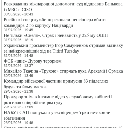
Розкрадання міжнародної допомоги: суд відправив Банькова
із МЗС в СІЗО
03/08/2026 - 20:43
Російські спецслужби переконали пенсіонера вбити
командира 2-го корпусу Нацгвардії
31/07/2026 - 19:45
Не тільки «Скеля». Страх і ненависть у 225-му ОШП
31/07/2026 - 18:19
Український гросмейстер Ігор Самуненков отримав відзнаку
за найкрасивіший хід на Titled Tuesday
31/07/2026 - 14:48
ФСБ «шиє» Дурову тероризм
31/07/2026 - 13:37
Михайло Ткач: за «Трухою» стирчать вуха Арахамії і Єрмака
30/07/2026 - 13:49
Командир військової частини примусив 83 підлеглих
будувати йому маєток
29/07/2026 - 21:38
Прокурор знімав інтимне відео у службовому кабінеті і
розсилав співробітницям суду
29/07/2026 - 17:09
НАБУ і САП пошукали у ексвіцепрем’єрки незаконне
збагачення
28/07/2026 - 19:48
Суддя, спійманий на незаконному збагаченні, не знайшов 12