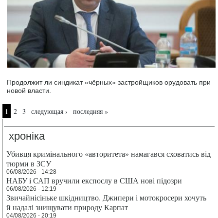
Продолжит ли синдикат «чёрных» застройщиков орудовать при
новой власти.
Страницы
1
2
3
следующая ›
последняя »
хроніка
Убивця кримінального «авторитета» намагався сховатись від
тюрми в ЗСУ
06/08/2026 - 14:28
НАБУ і САП вручили експослу в США нові підозри
06/08/2026 - 12:19
Звичайнісіньке шкідництво. Джипери і мотокросери хочуть
й надалі знищувати природу Карпат
04/08/2026 - 20:19