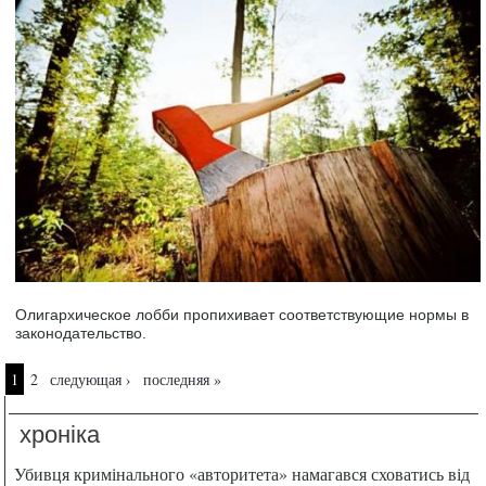
Олигархическое лобби пропихивает соответствующие нормы в
законодательство.
Страницы
1
2
следующая ›
последняя »
хроніка
Убивця кримінального «авторитета» намагався сховатись від