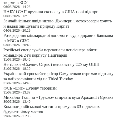
тюрми в ЗСУ
06/08/2026 - 14:28
НАБУ і САП вручили експослу в США нові підозри
06/08/2026 - 12:19
Звичайнісіньке шкідництво. Джипери і мотокросери хочуть
й надалі знищувати природу Карпат
04/08/2026 - 20:19
Розкрадання міжнародної допомоги: суд відправив Банькова
із МЗС в СІЗО
03/08/2026 - 20:43
Російські спецслужби переконали пенсіонера вбити
командира 2-го корпусу Нацгвардії
31/07/2026 - 19:45
Не тільки «Скеля». Страх і ненависть у 225-му ОШП
31/07/2026 - 18:19
Український гросмейстер Ігор Самуненков отримав відзнаку
за найкрасивіший хід на Titled Tuesday
31/07/2026 - 14:48
ФСБ «шиє» Дурову тероризм
31/07/2026 - 13:37
Михайло Ткач: за «Трухою» стирчать вуха Арахамії і Єрмака
30/07/2026 - 13:49
Командир військової частини примусив 83 підлеглих
будувати йому маєток
29/07/2026 - 21:38