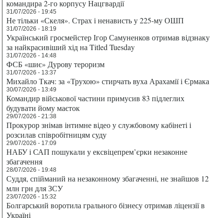
командира 2-го корпусу Нацгвардії
31/07/2026 - 19:45
Не тільки «Скеля». Страх і ненависть у 225-му ОШП
31/07/2026 - 18:19
Український гросмейстер Ігор Самуненков отримав відзнаку
за найкрасивіший хід на Titled Tuesday
31/07/2026 - 14:48
ФСБ «шиє» Дурову тероризм
31/07/2026 - 13:37
Михайло Ткач: за «Трухою» стирчать вуха Арахамії і Єрмака
30/07/2026 - 13:49
Командир військової частини примусив 83 підлеглих
будувати йому маєток
29/07/2026 - 21:38
Прокурор знімав інтимне відео у службовому кабінеті і
розсилав співробітницям суду
29/07/2026 - 17:09
НАБУ і САП пошукали у ексвіцепрем’єрки незаконне
збагачення
28/07/2026 - 19:48
Суддя, спійманий на незаконному збагаченні, не знайшов 12
млн грн для ЗСУ
23/07/2026 - 15:32
Болгарський воротила грального бізнесу отримав ліцензії в
Україні