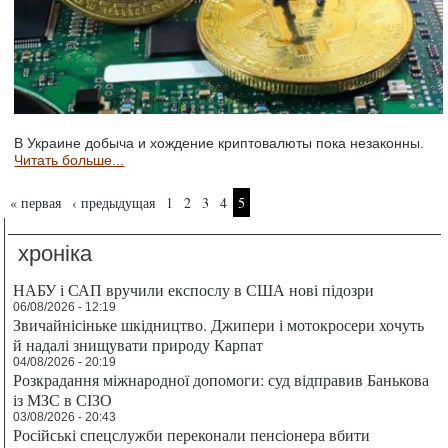
В Украине добыча и хождение криптовалюты пока незаконны.
Читать больше...
Страницы
« первая
‹ предыдущая
1
2
3
4
5
хроніка
НАБУ і САП вручили експослу в США нові підозри
06/08/2026 - 12:19
Звичайнісіньке шкідництво. Джипери і мотокросери хочуть
й надалі знищувати природу Карпат
04/08/2026 - 20:19
Розкрадання міжнародної допомоги: суд відправив Банькова
із МЗС в СІЗО
03/08/2026 - 20:43
Російські спецслужби переконали пенсіонера вбити