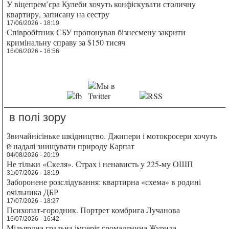
У віцепрем’єра Кулеби хочуть конфіскувати столичну
квартиру, записану на сестру
17/06/2026 - 18:19
Співробітник СБУ пропонував бізнесмену закрити
кримінальну справу за $150 тисяч
16/06/2026 - 16:56
в полі зору
Звичайнісіньке шкідництво. Джипери і мотокросери хочуть
й надалі знищувати природу Карпат
04/08/2026 - 20:19
Не тільки «Скеля». Страх і ненависть у 225-му ОШП
31/07/2026 - 18:19
Заборонене розслідування: квартирна «схема» в родині
очільника ДБР
17/07/2026 - 18:27
Психопат-городник. Портрет комбрига Лучанова
16/07/2026 - 16:42
Мільярдна гральна імперія громадянина Журила