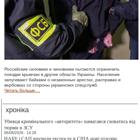
Российские силовики и чиновники пытаются ограничить
поездки крымчан в другие области Украины. Население
запугивают байками о незаконных арестах, расправах и
вербовках со стороны украинских спецслужб.
Читать больше....
хроніка
Убивця кримінального «авторитета» намагався сховатись від
тюрми в ЗСУ
06/08/2026 - 14:28
НАБУ і САП вручили експослу в США нові підозри