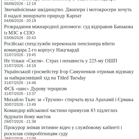
06/08/2026 - 12:19
Звичайнісіньке шкідництво. Джипери і мотокросери хочуть
й надалі знищувати природу Карпат
04/08/2026 - 20:19
Розкрадання міжнародної допомоги: суд відправив Банькова
із МЗС в СІЗО
03/08/2026 - 20:43
Російські спецслужби переконали пенсіонера вбити
командира 2-го корпусу Нацгвардії
31/07/2026 - 19:45
Не тільки «Скеля». Страх і ненависть у 225-му ОШП
31/07/2026 - 18:19
Український гросмейстер Ігор Самуненков отримав відзнаку
за найкрасивіший хід на Titled Tuesday
31/07/2026 - 14:48
ФСБ «шиє» Дурову тероризм
31/07/2026 - 13:37
Михайло Ткач: за «Трухою» стирчать вуха Арахамії і Єрмака
30/07/2026 - 13:49
Командир військової частини примусив 83 підлеглих
будувати йому маєток
29/07/2026 - 21:38
Прокурор знімав інтимне відео у службовому кабінеті і
розсилав співробітницям суду
29/07/2026 - 17:09