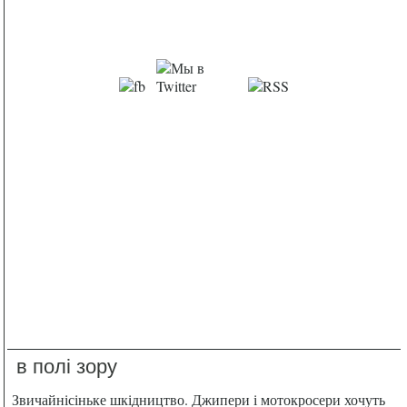
в полі зору
Звичайнісіньке шкідництво. Джипери і мотокросери хочуть