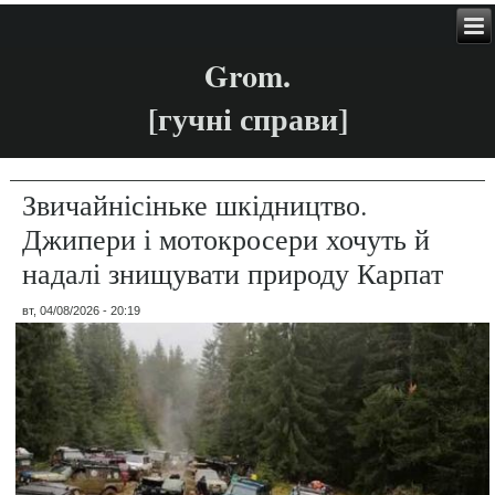
Grom.
[гучні справи]
Звичайнісіньке шкідництво.
Джипери і мотокросери хочуть й
надалі знищувати природу Карпат
вт, 04/08/2026 - 20:19