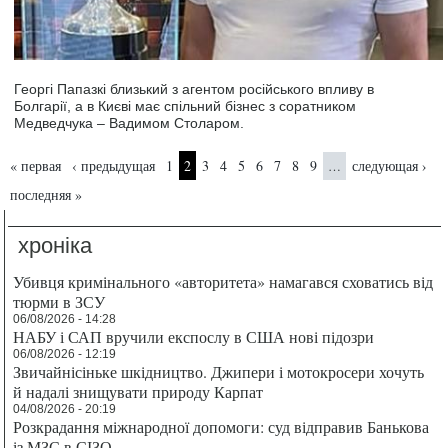
Георгі Папазкі близький з агентом російського впливу в
Болгарії, а в Києві має спільний бізнес з соратником
Медведчука – Вадимом Столаром.
Страницы
« первая
‹ предыдущая
1
2
3
4
5
6
7
8
9
следующая ›
…
последняя »
хроніка
Убивця кримінального «авторитета» намагався сховатись від
тюрми в ЗСУ
06/08/2026 - 14:28
НАБУ і САП вручили експослу в США нові підозри
06/08/2026 - 12:19
Звичайнісіньке шкідництво. Джипери і мотокросери хочуть
й надалі знищувати природу Карпат
04/08/2026 - 20:19
Розкрадання міжнародної допомоги: суд відправив Банькова
із МЗС в СІЗО