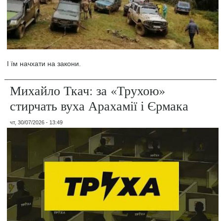
І їм начхати на закони.
Михайло Ткач: за «Трухою»
стирчать вуха Арахамії і Єрмака
чт, 30/07/2026 - 13:49