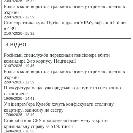
23/07/2026 - 15:32
Болгарський воротила грального бізнесу отримав ліцензії в
Україні
22/07/2026 - 12:59
Син соратника кума Путіна піддався VIP-бусифікації і пішов
в СЗЧ
21/07/2026 - 15:32
з відео
Російські спецслужби переконали пенсіонера вбити
командира 2-го корпусу Нацгвардії
31/07/2026 - 19:45
Болгарський воротила грального бізнесу отримав ліцензії в
Україні
22/07/2026 - 12:59
Прокуратура мацає ужгородського депутата за незаконно
накопичене
19/06/2026 - 14:41
У віцепрем’єра Кулеби хочуть конфіскувати столичну
квартиру, записану на сестру
17/06/2026 - 18:19
Співробітник СБУ пропонував бізнесмену закрити
кримінальну справу за $150 тисяч
16/06/2026 - 16:56