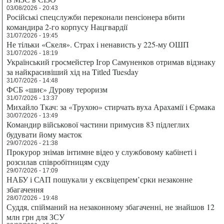
03/08/2026 - 20:43
Російські спецслужби переконали пенсіонера вбити
командира 2-го корпусу Нацгвардії
31/07/2026 - 19:45
Не тільки «Скеля». Страх і ненависть у 225-му ОШП
31/07/2026 - 18:19
Український гросмейстер Ігор Самуненков отримав відзнаку
за найкрасивіший хід на Titled Tuesday
31/07/2026 - 14:48
ФСБ «шиє» Дурову тероризм
31/07/2026 - 13:37
Михайло Ткач: за «Трухою» стирчать вуха Арахамії і Єрмака
30/07/2026 - 13:49
Командир військової частини примусив 83 підлеглих
будувати йому маєток
29/07/2026 - 21:38
Прокурор знімав інтимне відео у службовому кабінеті і
розсилав співробітницям суду
29/07/2026 - 17:09
НАБУ і САП пошукали у ексвіцепрем’єрки незаконне
збагачення
28/07/2026 - 19:48
Суддя, спійманий на незаконному збагаченні, не знайшов 12
млн грн для ЗСУ