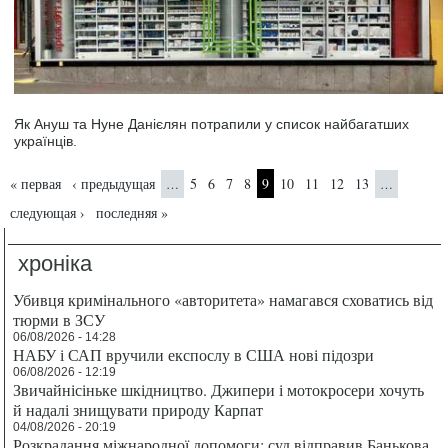
Як Ануш та Нуне Данієлян потрапили у список найбагатших
українців.
Страницы
« первая
‹ предыдущая
5
6
7
8
9
10
11
12
13
…
…
следующая ›
последняя »
хроніка
Убивця кримінального «авторитета» намагався сховатись від
тюрми в ЗСУ
06/08/2026 - 14:28
НАБУ і САП вручили експослу в США нові підозри
06/08/2026 - 12:19
Звичайнісіньке шкідництво. Джипери і мотокросери хочуть
й надалі знищувати природу Карпат
04/08/2026 - 20:19
Розкрадання міжнародної допомоги: суд відправив Банькова