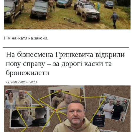
І їм начхати на закони.
На бізнесмена Гринкевича відкрили
нову справу – за дорогі каски та
бронежилети
чт, 28/05/2026 - 20:14