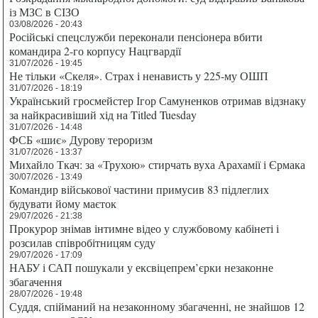
із МЗС в СІЗО
03/08/2026 - 20:43
Російські спецслужби переконали пенсіонера вбити
командира 2-го корпусу Нацгвардії
31/07/2026 - 19:45
Не тільки «Скеля». Страх і ненависть у 225-му ОШП
31/07/2026 - 18:19
Український гросмейстер Ігор Самуненков отримав відзнаку
за найкрасивіший хід на Titled Tuesday
31/07/2026 - 14:48
ФСБ «шиє» Дурову тероризм
31/07/2026 - 13:37
Михайло Ткач: за «Трухою» стирчать вуха Арахамії і Єрмака
30/07/2026 - 13:49
Командир військової частини примусив 83 підлеглих
будувати йому маєток
29/07/2026 - 21:38
Прокурор знімав інтимне відео у службовому кабінеті і
розсилав співробітницям суду
29/07/2026 - 17:09
НАБУ і САП пошукали у ексвіцепрем’єрки незаконне
збагачення
28/07/2026 - 19:48
Суддя, спійманий на незаконному збагаченні, не знайшов 12