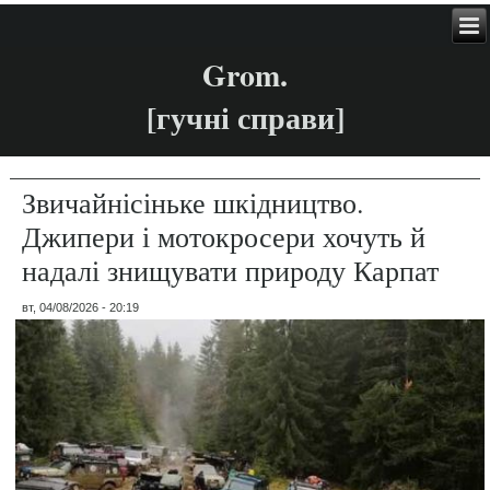
Grom.
[гучні справи]
Звичайнісіньке шкідництво.
Джипери і мотокросери хочуть й
надалі знищувати природу Карпат
вт, 04/08/2026 - 20:19