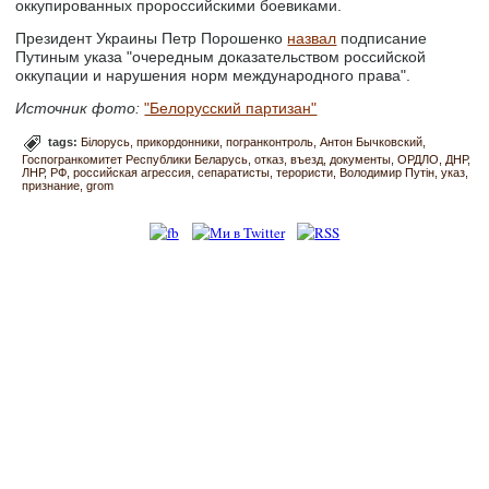
оккупированных пророссийскими боевиками.
Президент Украины Петр Порошенко
назвал
подписание
Путиным указа "очередным доказательством российской
оккупации и нарушения норм международного права".
Источник фото:
"Белорусский партизан"
tags:
Білорусь
прикордонники
погранконтроль
Антон Бычковский
Госпогранкомитет Республики Беларусь
отказ
въезд
документы
ОРДЛО
ДНР
ЛНР
РФ
российская агрессия
cепаратисты
терористи
Володимир Путін
указ
признание
grom