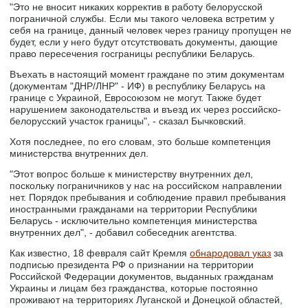
"Это не вносит никаких корректив в работу белорусской
пограничной службы. Если мы такого человека встретим у
себя на границе, данный человек через границу пропущен не
будет, если у него будут отсутствовать документы, дающие
право пересечения госграницы республики Беларусь.
Въехать в настоящий момент граждане по этим документам
(документам "ДНР/ЛНР" - ИФ) в республику Беларусь на
границе с Украиной, Евросоюзом не могут. Также будет
нарушением законодательства и въезд их через российско-
белорусский участок границы", - сказал Бычковский.
Хотя последнее, по его словам, это больше компетенция
министерства внутренних дел.
"Этот вопрос больше к министерству внутренних дел,
поскольку пограничников у нас на российском направлении
нет. Порядок пребывания и соблюдение правил пребывания
иностранными гражданами на территории Республики
Беларусь - исключительно компетенция министерства
внутренних дел", - добавил собеседник агентства.
Как известно, 18 февраля сайт Кремля
обнародовал указ
за
подписью президента РФ о признании на территории
Российской Федерации документов, выданных гражданам
Украины и лицам без гражданства, которые постоянно
проживают на территориях Луганской и Донецкой областей,