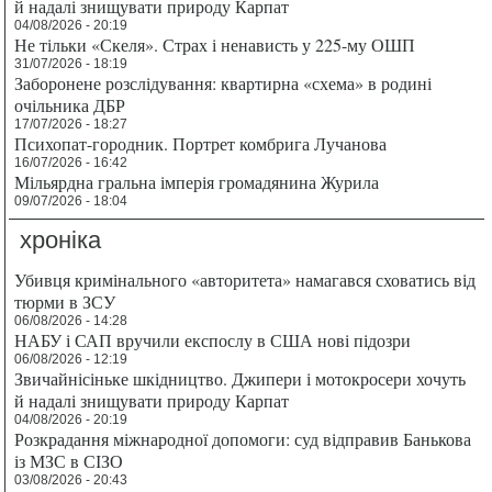
й надалі знищувати природу Карпат
04/08/2026 - 20:19
Не тільки «Скеля». Страх і ненависть у 225-му ОШП
31/07/2026 - 18:19
Заборонене розслідування: квартирна «схема» в родині
очільника ДБР
17/07/2026 - 18:27
Психопат-городник. Портрет комбрига Лучанова
16/07/2026 - 16:42
Мільярдна гральна імперія громадянина Журила
09/07/2026 - 18:04
хроніка
Убивця кримінального «авторитета» намагався сховатись від
тюрми в ЗСУ
06/08/2026 - 14:28
НАБУ і САП вручили експослу в США нові підозри
06/08/2026 - 12:19
Звичайнісіньке шкідництво. Джипери і мотокросери хочуть
й надалі знищувати природу Карпат
04/08/2026 - 20:19
Розкрадання міжнародної допомоги: суд відправив Банькова
із МЗС в СІЗО
03/08/2026 - 20:43