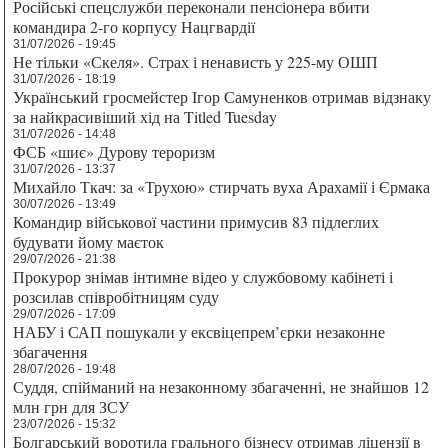
Російські спецслужби переконали пенсіонера вбити
командира 2-го корпусу Нацгвардії
31/07/2026 - 19:45
Не тільки «Скеля». Страх і ненависть у 225-му ОШП
31/07/2026 - 18:19
Український гросмейстер Ігор Самуненков отримав відзнаку
за найкрасивіший хід на Titled Tuesday
31/07/2026 - 14:48
ФСБ «шиє» Дурову тероризм
31/07/2026 - 13:37
Михайло Ткач: за «Трухою» стирчать вуха Арахамії і Єрмака
30/07/2026 - 13:49
Командир військової частини примусив 83 підлеглих
будувати йому маєток
29/07/2026 - 21:38
Прокурор знімав інтимне відео у службовому кабінеті і
розсилав співробітницям суду
29/07/2026 - 17:09
НАБУ і САП пошукали у ексвіцепрем’єрки незаконне
збагачення
28/07/2026 - 19:48
Суддя, спійманий на незаконному збагаченні, не знайшов 12
млн грн для ЗСУ
23/07/2026 - 15:32
Болгарський воротила грального бізнесу отримав ліцензії в