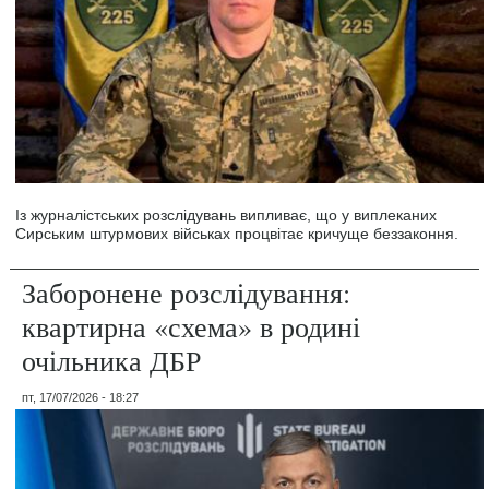
Із журналістських розслідувань випливає, що у виплеканих
Сирським штурмових військах процвітає кричуще беззаконня.
Заборонене розслідування:
квартирна «схема» в родині
очільника ДБР
пт, 17/07/2026 - 18:27