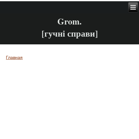
Grom.
[гучні справи]
Главная
Вы здесь