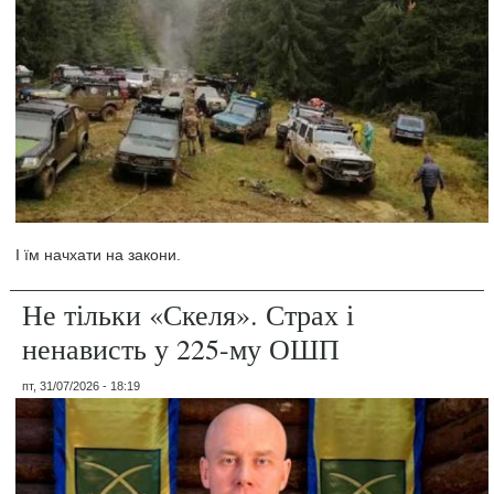
І їм начхати на закони.
Не тільки «Скеля». Страх і
ненависть у 225-му ОШП
пт, 31/07/2026 - 18:19