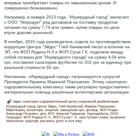
впервые приобретает товары по завышенным ценам. И
совершенно безнаказанно.
Например, в январе 2013 года, "Изумрудный город" заключил
с ООО "Укпродукт" ряд договоров на поставку продуктов
питания на сумму 7,74 млн гривен, купив товары по цене
втрое дороже рыночной.
В ноябре, 2015 года руководитель отдела по противодействию
коррупции Центра "Эйдос" Глеб Каневский писал в колонке на
ЭП, что ФОП Родина Н.Л и ФОП Сугак Г.К. поделили между
собой госзаказ для "Изумрудного города" на сумму 4,04 млн
грн, поставляя санаторию футболки по 315 грн за единицу при
реальной стоимости 55 грн.
Напомним, «Изумрудный город» патронируется супругой
Президента Украины Мариной Порошенко. Этому санаторно-
оздоровительному комплексу также регулярно предоставляют
материальную помощь различные волонтерские организации.
tags:
санаторно-оздоровительный центр социальной реабилитации
Изумрудный город
Центр Эйдос
Глеб Каневский
Марина Порошенко
Миротворец
волонтери
хищения
завышение цен
договор
ФОП Родин
Александр Петрович
діти
АТО
Алексей Тамразов
Укргаздобыча
ООО
Укпродукт
ФОП Родина Н. Л.
ФОП Сугак Г. К.
преступная схема
незаконне
збагачення
корупція
растрата
grom
в полі зору