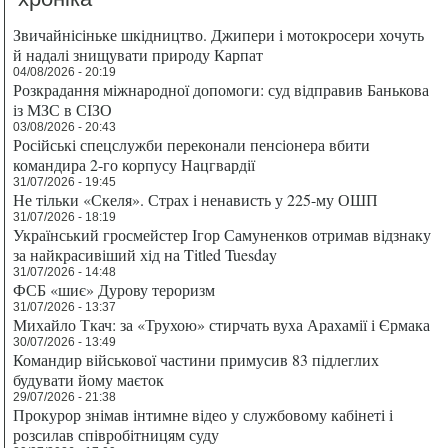
Звичайнісіньке шкідництво. Джипери і мотокросери хочуть
й надалі знищувати природу Карпат
04/08/2026 - 20:19
Розкрадання міжнародної допомоги: суд відправив Банькова
із МЗС в СІЗО
03/08/2026 - 20:43
Російські спецслужби переконали пенсіонера вбити
командира 2-го корпусу Нацгвардії
31/07/2026 - 19:45
Не тільки «Скеля». Страх і ненависть у 225-му ОШП
31/07/2026 - 18:19
Український гросмейстер Ігор Самуненков отримав відзнаку
за найкрасивіший хід на Titled Tuesday
31/07/2026 - 14:48
ФСБ «шиє» Дурову тероризм
31/07/2026 - 13:37
Михайло Ткач: за «Трухою» стирчать вуха Арахамії і Єрмака
30/07/2026 - 13:49
Командир військової частини примусив 83 підлеглих
будувати йому маєток
29/07/2026 - 21:38
Прокурор знімав інтимне відео у службовому кабінеті і
розсилав співробітницям суду