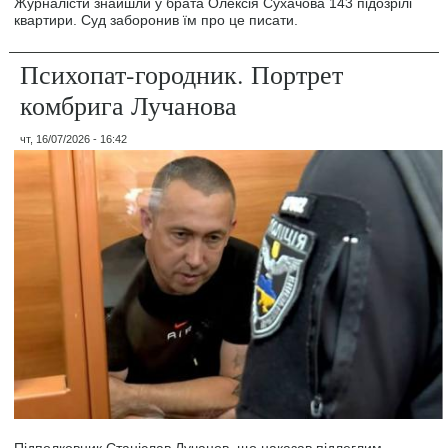
Журналісти знайшли у брата Олексія Сухачова 143 підозрілі
квартири. Суд заборонив їм про це писати.
Психопат-городник. Портрет
комбрига Лучанова
чт, 16/07/2026 - 16:42
Підполковник Станіслав Лучанов, що наказав підлеглим