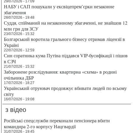
29/07/2026 - 17:09
НАБУ і САП пошукали у ексвіцепрем’єрки незаконне
збагачення
28/07/2026 - 19:48
Суддя, спійманий на незаконному збагаченні, не знайшов 12
млн грн для ЗСУ
23/07/2026 - 15:32
Болгарський воротила грального бізнесу отримав ліцензії в
Україні
22/07/2026 - 12:59
Син соратника кума Путіна піддався VIP-бусифікації і пішов
в СЗЧ
21/07/2026 - 15:32
Заборонене розслідування: квартирна «схема» в родині
очільника ДБР
17/07/2026 - 18:27
Український отруювач продовжує вбивати людей по всьому
світу
16/07/2026 - 19:08
з відео
Російські спецслужби переконали пенсіонера вбити
командира 2-го корпусу Нацгвардії
31/07/2026 - 19:45