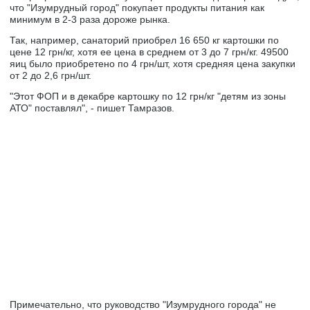
что "Изумрудный город" покупает продукты питания как
минимум в 2-3 раза дороже рынка.
Так, например, санаторий приобрел 16 650 кг картошки по
цене 12 грн/кг, хотя ее цена в среднем от 3 до 7 грн/кг. 49500
яиц было приобретено по 4 грн/шт, хотя средняя цена закупки
от 2 до 2,6 грн/шт.
"Этот ФОП и в декабре картошку по 12 грн/кг "детям из зоны
АТО" поставлял", - пишет Тамразов.
Примечательно, что руководство "Изумрудного города" не