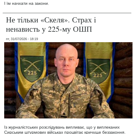
І їм начхати на закони.
Не тільки «Скеля». Страх і
ненависть у 225-му ОШП
пт, 31/07/2026 - 18:19
Із журналістських розслідувань випливає, що у виплеканих
Сирським штурмових військах процвітає кричуще беззаконня.