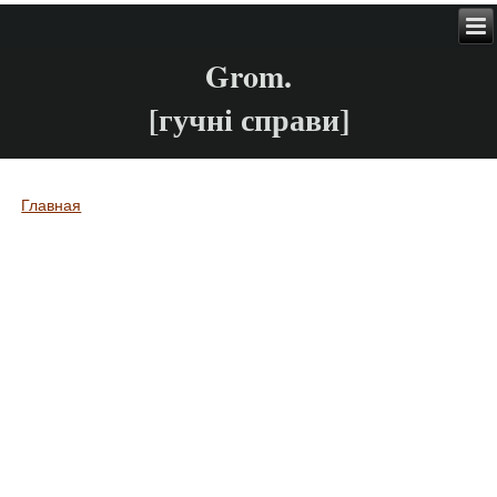
Grom.
[гучні справи]
Главная
Вы здесь