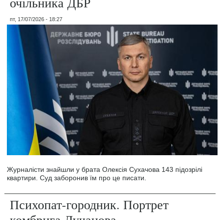
очільника ДБР
пт, 17/07/2026 - 18:27
Журналісти знайшли у брата Олексія Сухачова 143 підозрілі
квартири. Суд заборонив їм про це писати.
Психопат-городник. Портрет
комбрига Лучанова