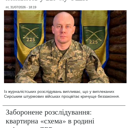
пт, 31/07/2026 - 18:19
Із журналістських розслідувань випливає, що у виплеканих
Сирським штурмових військах процвітає кричуще беззаконня.
Заборонене розслідування:
квартирна «схема» в родині