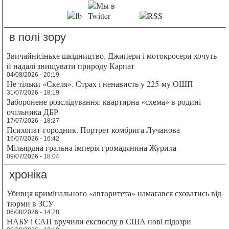
в полі зору
Звичайнісіньке шкідництво. Джипери і мотокросери хочуть
й надалі знищувати природу Карпат
04/08/2026 - 20:19
Не тільки «Скеля». Страх і ненависть у 225-му ОШП
31/07/2026 - 18:19
Заборонене розслідування: квартирна «схема» в родині
очільника ДБР
17/07/2026 - 18:27
Психопат-городник. Портрет комбрига Лучанова
16/07/2026 - 16:42
Мільярдна гральна імперія громадянина Журила
09/07/2026 - 18:04
хроніка
Убивця кримінального «авторитета» намагався сховатись від
тюрми в ЗСУ
06/08/2026 - 14:28
НАБУ і САП вручили експослу в США нові підозри