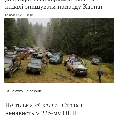
надалі знищувати природу Карпат
вт, 04/08/2026 - 20:19
І їм начхати на закони.
Не тільки «Скеля». Страх і
ненависть у 225-му ОШП