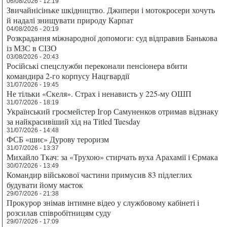
06/08/2026 - 12:19
Звичайнісіньке шкідництво. Джипери і мотокросери хочуть
й надалі знищувати природу Карпат
04/08/2026 - 20:19
Розкрадання міжнародної допомоги: суд відправив Банькова
із МЗС в СІЗО
03/08/2026 - 20:43
Російські спецслужби переконали пенсіонера вбити
командира 2-го корпусу Нацгвардії
31/07/2026 - 19:45
Не тільки «Скеля». Страх і ненависть у 225-му ОШП
31/07/2026 - 18:19
Український гросмейстер Ігор Самуненков отримав відзнаку
за найкрасивіший хід на Titled Tuesday
31/07/2026 - 14:48
ФСБ «шиє» Дурову тероризм
31/07/2026 - 13:37
Михайло Ткач: за «Трухою» стирчать вуха Арахамії і Єрмака
30/07/2026 - 13:49
Командир військової частини примусив 83 підлеглих
будувати йому маєток
29/07/2026 - 21:38
Прокурор знімав інтимне відео у службовому кабінеті і
розсилав співробітницям суду
29/07/2026 - 17:09