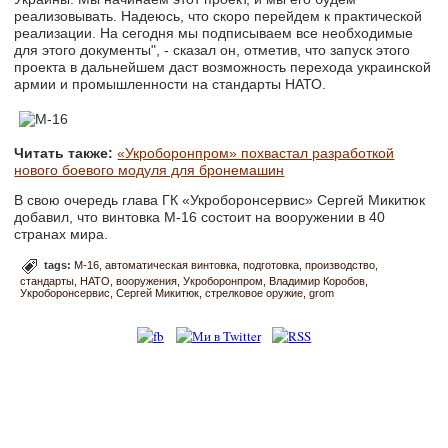
реализовывать. Надеюсь, что скоро перейдем к практической
реализации. На сегодня мы подписываем все необходимые
для этого документы", - сказал он, отметив, что запуск этого
проекта в дальнейшем даст возможность перехода украинской
армии и промышленности на стандарты НАТО.
Читать также:
«Укроборонпром» похвастал разработкой
нового боевого модуля для бронемашин
В свою очередь глава ГК «Укроборонсервис» Сергей Микитюк
добавил, что винтовка М-16 состоит на вооружении в 40
странах мира.
tags:
М-16
автоматическая винтовка
подготовка
производство
стандарты
НАТО
вооружения
Укроборонпром
Владимир Коробов
Укроборонсервис
Сергей Микитюк
стрелковое оружие
grom