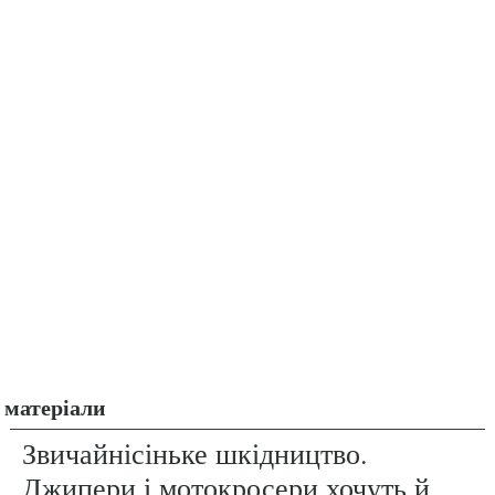
матеріали
Звичайнісіньке шкідництво.
Джипери і мотокросери хочуть й