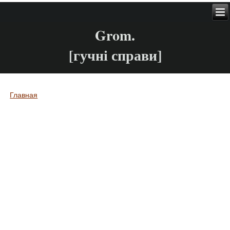
Grom.
[гучні справи]
Главная
Вы здесь