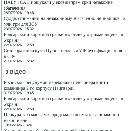
НАБУ і САП пошукали у ексвіцепрем’єрки незаконне
збагачення
28/07/2026 - 19:48
Суддя, спійманий на незаконному збагаченні, не знайшов 12
млн грн для ЗСУ
23/07/2026 - 15:32
Болгарський воротила грального бізнесу отримав ліцензії в
Україні
22/07/2026 - 12:59
Син соратника кума Путіна піддався VIP-бусифікації і пішов
в СЗЧ
21/07/2026 - 15:32
з відео
Російські спецслужби переконали пенсіонера вбити
командира 2-го корпусу Нацгвардії
31/07/2026 - 19:45
Болгарський воротила грального бізнесу отримав ліцензії в
Україні
22/07/2026 - 12:59
Прокуратура мацає ужгородського депутата за незаконно
накопичене
19/06/2026 - 14:41
У віцепрем’єра Кулеби хочуть конфіскувати столичну