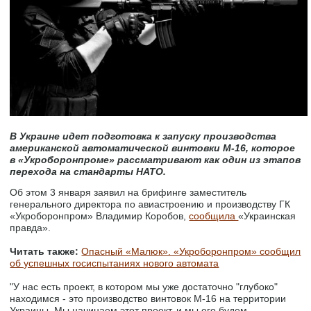
В Украине идет подготовка к запуску производства
американской автоматической винтовки М-16, которое
в «Укроборонпроме» рассматривают как один из этапов
перехода на стандарты НАТО.
Об этом 3 января заявил на брифинге заместитель
генерального директора по авиастроению и производству ГК
«Укроборонпром» Владимир Коробов,
сообщила
«Украинская
правда».
Читать также:
Опасный «Малюк». «Укроборонпром» сообщил
об успешных госиспытаниях нового автомата
"У нас есть проект, в котором мы уже достаточно "глубоко"
находимся - это производство винтовок М-16 на территории
Украины. Мы начинаем этот проект, и мы его будем