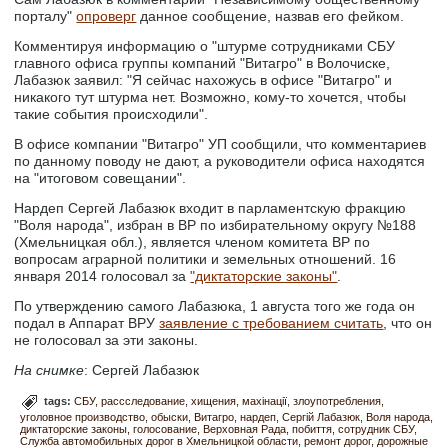
порталу"
опроверг
данное сообщение, назвав его фейком.
Комментируя информацию о "штурме сотрудниками СБУ
главного офиса группы компаний "Витагро" в Волочиске,
Лабазюк заявил: "Я сейчас нахожусь в офисе "Витагро" и
никакого тут штурма нет. Возможно, кому-то хочется, чтобы
такие события происходили".
В офисе компании "Витагро" УП сообщили, что комментариев
по данному поводу не дают, а руководители офиса находятся
на "итоговом совещании".
Нардеп Сергей Лабазюк входит в парламентскую фракцию
"Воля народа", избран в ВР по избирательному округу №188
(Хмельницкая обл.), является членом комитета ВР по
вопросам аграрной политики и земельных отношений. 16
января 2014 голосовал за
"диктаторские законы"
.
По утверждению самого Лабазюка, 1 августа того же года он
подал в Аппарат ВРУ
заявление с требованием считать
, что он
не голосовал за эти законы.
На снимке
: Сергей Лабазюк
tags:
СБУ
рассследование
хищения
махінації
злоупотребления
уголовное производство
обыски
Витагро
нардеп
Сергій Лабазюк
Воля народа
диктаторские законы
голосование
Верховная Рада
побиття
сотрудник СБУ
Служба автомобильных дорог в Хмельницкой области
ремонт дорог
дорожные