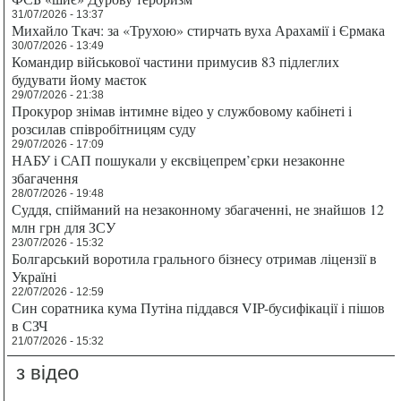
31/07/2026 - 13:37
Михайло Ткач: за «Трухою» стирчать вуха Арахамії і Єрмака
30/07/2026 - 13:49
Командир військової частини примусив 83 підлеглих
будувати йому маєток
29/07/2026 - 21:38
Прокурор знімав інтимне відео у службовому кабінеті і
розсилав співробітницям суду
29/07/2026 - 17:09
НАБУ і САП пошукали у ексвіцепрем’єрки незаконне
збагачення
28/07/2026 - 19:48
Суддя, спійманий на незаконному збагаченні, не знайшов 12
млн грн для ЗСУ
23/07/2026 - 15:32
Болгарський воротила грального бізнесу отримав ліцензії в
Україні
22/07/2026 - 12:59
Син соратника кума Путіна піддався VIP-бусифікації і пішов
в СЗЧ
21/07/2026 - 15:32
з відео