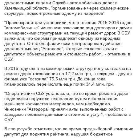
должностными лицами Службы автомобильных дорог в
Хмельницкой области, "организованные через коммерческие
структуры, подконтрольные одному из нардепов".
"Правоохранители установили, что в течение 2015-2016 годов
"автомобильные" чиновники заключили ряд договоров с двумя
коммерческими структурами на текущий ремонт дорог. В СБУ
выяснили, что фирмы принадлежат одному из народных
депутатов. Он также фактически контролировал действия
должностных лиц "Автодора", которые согласовывали с
депутатом объекты ремонта и стоимость работ", - отметили в
СБУ.
В 2015 году одна из коммерческих структур получила заказ на
ремонт дорог госзначения на 17,2 млн грн, в текущем - другая
фирма уже "освоила" 75,5 млн грн. До конца года
планировалось перечислить еще почти 34,4 млн. грн.
"Оперативники СБУ установили, что во время ремонта дорог
подрядчики нарушили технологии путем использования
меньшего количества материалов, чем необходимо.
Чиновники "Автодора" приняли акты выполненных работ с
заведомо ложными данными о стоимости услуг", - добавили в
СБУ.
В спецслужбе отметили, что во время предвыборной компании
депутат для поднятия рейтинга, нарушая бюджетное