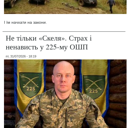
І їм начхати на закони.
Не тільки «Скеля». Страх і
ненависть у 225-му ОШП
пт, 31/07/2026 - 18:19