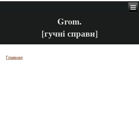
Grom.
[гучні справи]
Главная
Вы здесь