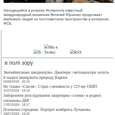
Находящийся в розыске Интерпола известный
международный мошенник Виталий Юрченко продолжает
вербовать людей на постсоветском пространстве в интересах
ФСБ.
в полі зору
Звичайнісіньке шкідництво. Джипери і мотокросери хочуть
й надалі знищувати природу Карпат
04/08/2026 - 20:19
Не тільки «Скеля». Страх і ненависть у 225-му ОШП
31/07/2026 - 18:19
Заборонене розслідування: квартирна «схема» в родині
очільника ДБР
17/07/2026 - 18:27
Психопат-городник. Портрет комбрига Лучанова
16/07/2026 - 16:42