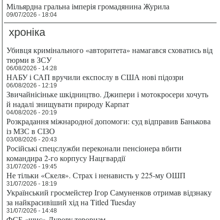
Мільярдна гральна імперія громадянина Журила
09/07/2026 - 18:04
хроніка
Убивця кримінального «авторитета» намагався сховатись від
тюрми в ЗСУ
06/08/2026 - 14:28
НАБУ і САП вручили експослу в США нові підозри
06/08/2026 - 12:19
Звичайнісіньке шкідництво. Джипери і мотокросери хочуть
й надалі знищувати природу Карпат
04/08/2026 - 20:19
Розкрадання міжнародної допомоги: суд відправив Банькова
із МЗС в СІЗО
03/08/2026 - 20:43
Російські спецслужби переконали пенсіонера вбити
командира 2-го корпусу Нацгвардії
31/07/2026 - 19:45
Не тільки «Скеля». Страх і ненависть у 225-му ОШП
31/07/2026 - 18:19
Український гросмейстер Ігор Самуненков отримав відзнаку
за найкрасивіший хід на Titled Tuesday
31/07/2026 - 14:48
ФСБ «шиє» Дурову тероризм