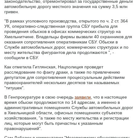
законодательство, отремонтировал за государственные деньги
автомобильную дорогу местного значения на сумму 3,5 млн
гривен.
"В рамках уголовного производства, открытого по ч. 2 ст. 364
УК, оперативно-следственная группа СБУ прибыла для
проведения обысков в офисах коммерческих структур на
Хмельнитчине. Владельцы фирмы вызвали 40 охранников для
оказания сопротивления оперативникам СБУ. Обыски в
Службе автомобильных дорог, коммерческих структурах и по
месту жительства фигурантов дела продолжаются ", -
сообщили в СБУ.
Как отметила Гитлянская, Нацполиция проведет
расследование по факту драки, а также по привлечению
депутатом для сопротивления процессуальным действиям
правоохранителей нескольких десятков так называемых
"титушек".
В Генпрокуратуре в свою очередь
заявили
, что в настоящее
время обыски продолжаются по 14 адресам, а именно в
административных помещениях Службы автомобильных дорог
в Хмельницкой области, офисных помещениях субъектов
хозяйствования, "а также по месту жительства и регистрации
лиц, которые могут быть причастны к указанным
правонарушений".
Сам Лабазюк в комментарии "Независимому общественному