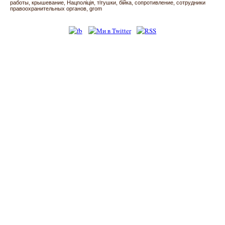
работы
крышевание
Нацполіція
тітушки
бійка
сопротивление
сотрудники
правоохранительных органов
grom