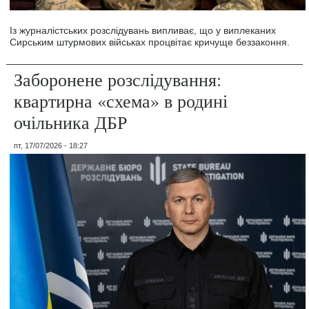
Із журналістських розслідувань випливає, що у виплеканих
Сирським штурмових військах процвітає кричуще беззаконня.
Заборонене розслідування:
квартирна «схема» в родині
очільника ДБР
пт, 17/07/2026 - 18:27