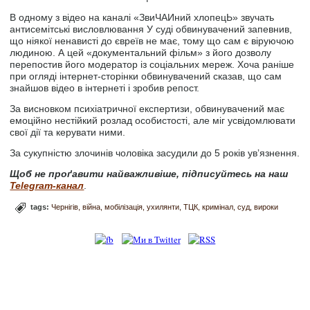
В одному з відео на каналі «ЗвиЧАИний хлопецЬ» звучать
антисемітські висловлювання У суді обвинувачений запевнив,
що ніякої ненависті до євреїв не має, тому що сам є віруючою
людиною. А цей «документальний фільм» з його дозволу
перепостив його модератор із соціальних мереж. Хоча раніше
при огляді інтернет-сторінки обвинувачений сказав, що сам
знайшов відео в інтернеті і зробив репост.
За висновком психіатричної експертизи, обвинувачений має
емоційно нестійкий розлад особистості, але міг усвідомлювати
свої дії та керувати ними.
За сукупністю злочинів чоловіка засудили до 5 років увʼязнення.
Щоб не проґавити найважливіше, підписуйтесь на наш
Telegram-канал
.
tags:
Чернігів
війна
мобілізація
ухилянти
ТЦК
кримінал
суд
вироки