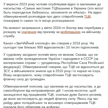
У вересні 2023 року чоловік опублікував відео із закликами до
насильства «Самые жестокие ТЦКашники в Украине (это могут
быть переодетые баблокосы, запомните их е#ала)». На відео
обвинувачений розповідав про двох співробітників
ТЦК
,
показував їх самих та їх місце розташування.
На момент затримання у квітні 2024-го блогер вже перебував у
розшуку за
ухилення
від призову за
мобілізацією
на військову
службу.
Канал «ЗвиЧАЙний хлопецЬ» він створив у 2016 році. На
сьогодні там близько 900 відеозаписів і 10 тисяч підписників.
У судовому засіданні чоловік вину не визнав. Сказав, що не
вважає себе громадянином України і народився в СССР (за
матеріалами справи — уродженець Республіки Саха Російської
федерації). Обвинувачений говорив, що ТЦК не відноситься до
ЗСУ, а військкомати зникли ще в 2010 році і їх наразі не існує.
Йому незрозуміло, чому співробітники ТЦК застосовують
фізичну силу до громадян.
Обвинувачений пояснив, що закликав не до насильства, а до
самооборони від неправомірних дій. І носив молоток, щоб
захищатися від працівників ТЦК, оскільки дуже багато роликів,
де вони застосовують до людей фізичну силу. Якось під час
рейду двоє поліцейських та восьмеро співпрацівників ТЦК
поклали його обличчям на асфальт.