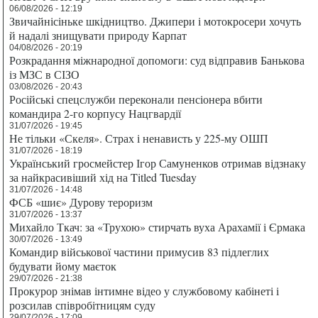
06/08/2026 - 12:19
Звичайнісіньке шкідництво. Джипери і мотокросери хочуть
й надалі знищувати природу Карпат
04/08/2026 - 20:19
Розкрадання міжнародної допомоги: суд відправив Банькова
із МЗС в СІЗО
03/08/2026 - 20:43
Російські спецслужби переконали пенсіонера вбити
командира 2-го корпусу Нацгвардії
31/07/2026 - 19:45
Не тільки «Скеля». Страх і ненависть у 225-му ОШП
31/07/2026 - 18:19
Український гросмейстер Ігор Самуненков отримав відзнаку
за найкрасивіший хід на Titled Tuesday
31/07/2026 - 14:48
ФСБ «шиє» Дурову тероризм
31/07/2026 - 13:37
Михайло Ткач: за «Трухою» стирчать вуха Арахамії і Єрмака
30/07/2026 - 13:49
Командир військової частини примусив 83 підлеглих
будувати йому маєток
29/07/2026 - 21:38
Прокурор знімав інтимне відео у службовому кабінеті і
розсилав співробітницям суду
29/07/2026 - 17:09