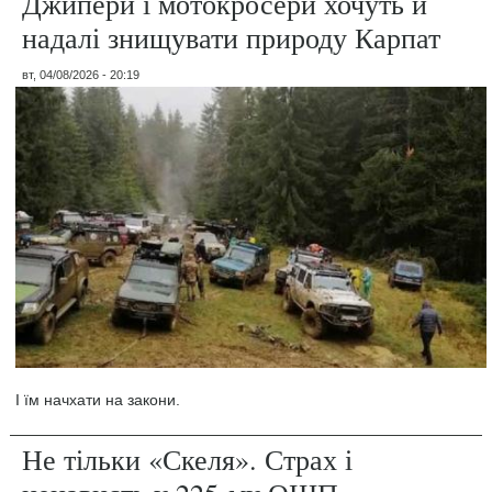
Джипери і мотокросери хочуть й
надалі знищувати природу Карпат
вт, 04/08/2026 - 20:19
І їм начхати на закони.
Не тільки «Скеля». Страх і