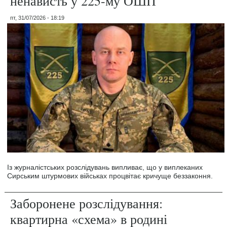
ненависть у 225-му ОШП
пт, 31/07/2026 - 18:19
Із журналістських розслідувань випливає, що у виплеканих
Сирським штурмових військах процвітає кричуще беззаконня.
Заборонене розслідування:
квартирна «схема» в родині