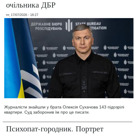
очільника ДБР
пт, 17/07/2026 - 18:27
Журналісти знайшли у брата Олексія Сухачова 143 підозрілі
квартири. Суд заборонив їм про це писати.
Психопат-городник. Портрет