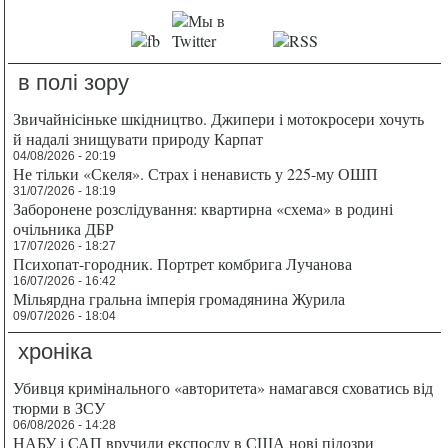
в полі зору
Звичайнісіньке шкідництво. Джипери і мотокросери хочуть
й надалі знищувати природу Карпат
04/08/2026 - 20:19
Не тільки «Скеля». Страх і ненависть у 225-му ОШП
31/07/2026 - 18:19
Заборонене розслідування: квартирна «схема» в родині
очільника ДБР
17/07/2026 - 18:27
Психопат-городник. Портрет комбрига Лучанова
16/07/2026 - 16:42
Мільярдна гральна імперія громадянина Журила
09/07/2026 - 18:04
хроніка
Убивця кримінального «авторитета» намагався сховатись від
тюрми в ЗСУ
06/08/2026 - 14:28
НАБУ і САП вручили експослу в США нові підозри