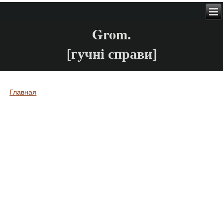
Grom.
[гучні справи]
Главная
Вы здесь