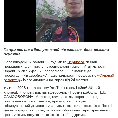
Попри те, що обвинувачений ніс ахінеєю, його визнали
осудним.
Новозаводський районний суд міста
Чернігова
визнав
громадянина винним у перешкоджанні законній діяльності
Збройних сил України і розпалюванні ненависті до
представників єврейської національності, повідомляє «
Судовий
репортер
» із посиланням на вирок від 24 жовтня.
У липні 2023-го на своєму YouTube-каналі «ЗвиЧАЙний
хлопецЬ» чоловік виклав відеоролик «Против шаболд ТЦК.
САМООБОРОНА. Молоток, камни, соль, перец, песок,
лимонная кислота, бензин, арматура». На відео
обвинувачений демонстрував молоток, який носить із собою, і
давав поради, як протидіяти співробітникам Територіального
центру комплектування та соціальної підтримки.