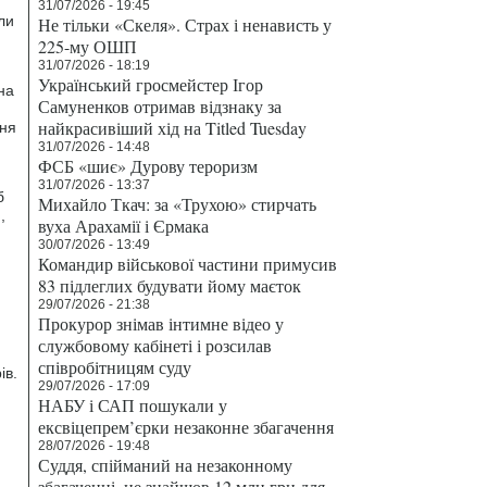
31/07/2026 - 19:45
ли
Не тільки «Скеля». Страх і ненависть у
225-му ОШП
31/07/2026 - 18:19
Український гросмейстер Ігор
на
Самуненков отримав відзнаку за
найкрасивіший хід на Titled Tuesday
ння
31/07/2026 - 14:48
ФСБ «шиє» Дурову тероризм
31/07/2026 - 13:37
б
Михайло Ткач: за «Трухою» стирчать
,
вуха Арахамії і Єрмака
30/07/2026 - 13:49
Командир військової частини примусив
83 підлеглих будувати йому маєток
29/07/2026 - 21:38
Прокурор знімав інтимне відео у
службовому кабінеті і розсилав
співробітницям суду
ів.
29/07/2026 - 17:09
НАБУ і САП пошукали у
ексвіцепрем’єрки незаконне збагачення
28/07/2026 - 19:48
Суддя, спійманий на незаконному
збагаченні, не знайшов 12 млн грн для