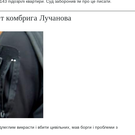
43 підозрілі квартири. Суд заборонив їм про це писати.
ет комбрига Лучанова
леглим викрасти і вбити цивільних, мав борги і проблеми з