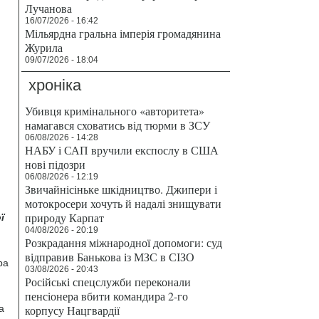
Лучанова
16/07/2026 - 16:42
Мільярдна гральна імперія громадянина
Журила
09/07/2026 - 18:04
хроніка
Убивця кримінального «авторитета»
намагався сховатись від тюрми в ЗСУ
06/08/2026 - 14:28
НАБУ і САП вручили експослу в США
нові підозри
06/08/2026 - 12:19
Звичайнісіньке шкідництво. Джипери і
мотокросери хочуть й надалі знищувати
природу Карпат
ї
04/08/2026 - 20:19
Розкрадання міжнародної допомоги: суд
відправив Банькова із МЗС в СІЗО
ра
03/08/2026 - 20:43
Російські спецслужби переконали
пенсіонера вбити командира 2-го
а
корпусу Нацгвардії