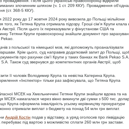
 провадження. Після цього українські правоохоронці відкрили
риманих злочинним шляхом (ч. 1 ст. 209 ККУ). Провадження об'єдна
я (ст. 368-5 ККУ).
вня 2022 року до 17 жовтня 2024 року вивозила до Польщі мільйони
я того, як Тетяна Крупа отримала підозру. Гроші сім'я Крупи клала 
 Австрії. Після цього їх переказували у фінустанови США та
удинку Тетяни Крупи правоохоронці знайшли документ про зарахува
 Pekao.
ачів з польської та німецької мов, які допоможуть проаналізувати
Варшави. Крім цього, суд направив додатковий запит до Польщі, що
кументів про рахунки сім'ї Крупи у таких банках як Bank Pekao S.A.
S.A. Також суд звернувся до компетентних органів Австрії, щоб
озити її чоловік Володимир Крупа та невістка Катерина Крупа.
рмлення «Інспектор» тільки раз зафіксувала, що Тетяна Крупа
 обласної МСЕК на Хмельниччині Тетяни Крупи знайшли вдома та на
ця МСЕК намагалася через вікно викинути дві сумки з 500 тис. долар
, що Крупа оформила інвалідність усьому керівництву прокуратури
аконно отримали виплат з бюджету на понад 54 млн грн виплат.
їни
Андрій Костін
подав у відставку, а уряд оголосив про ліквідацію
перебуває під вартою з можливістю сплати 260 млн грн застави.