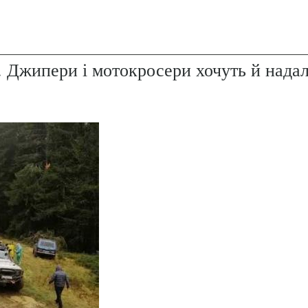
. Джипери і мотокросери хочуть й надал