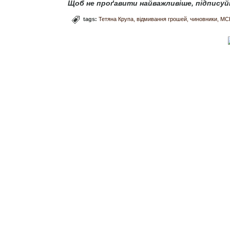
Щоб не проґавити найважливіше, підписуй
tags:
Тетяна Крупа
відмивання грошей
чиновники
МС