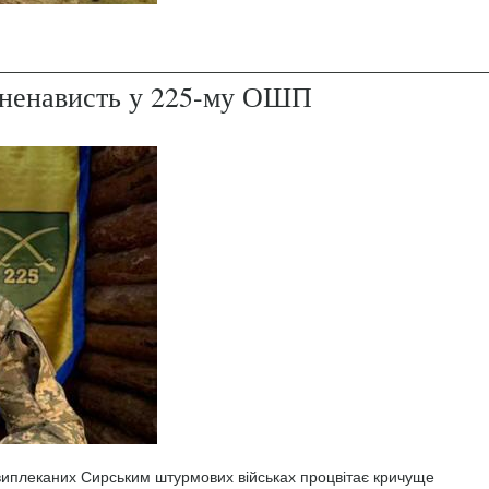
і ненависть у 225-му ОШП
 виплеканих Сирським штурмових військах процвітає кричуще