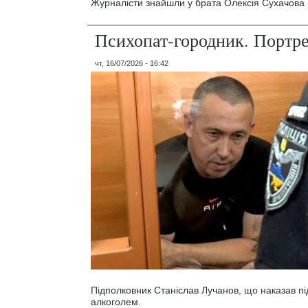
Журналісти знайшли у брата Олексія Сухачова 1
Психопат-городник. Портр
чт, 16/07/2026 - 16:42
Підполковник Станіслав Лучанов, що наказав під
алкоголем.