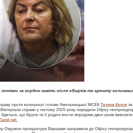
готівки за кордон навіть після обшуків та арешту колишньо
 справу проти колишньої голови Хмельницької МСЕК
Тетяни Крупи
за
. Матеріали справи у лютому 2025 року передали Офісу генпрокуро
 йдеться, що Крупа та її родичі могли впродовж двох років вивозити
Zaxid.net.
року Окружна прокуратура Варшави направила до Офісу генпрокурор