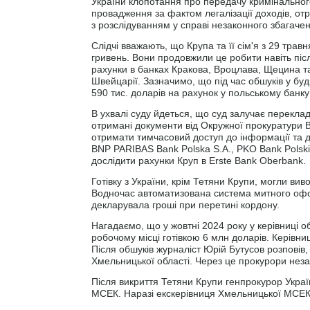
України клопотання про передачу кримінального
провадження за фактом легалізації доходів, от
з розслідуванням у справі незаконного збагаченн
Слідчі вважають, що Крупа та її сім'я з 29 тра
гривень. Вони продовжили це робити навіть післ
рахунки в банках Кракова, Вроцлава, Щецина та
Швейцарії. Зазначимо, що під час обшуків у б
590 тис. доларів на рахунок у польському банку
В ухвалі суду йдеться, що суд залучає переклад
отримані документи від Окружної прокуратури 
отримати тимчасовий доступ до інформації та до
BNP PARIBAS Bank Polska S.A., PKO Bank Polski 
дослідити рахунки Круп в Erste Bank Oberbank.
Готівку з України, крім Тетяни Крупи, могли вив
Водночас автоматизована система митного офо
декларувала гроші при перетині кордону.
Нагадаємо, що у жовтні 2024 року у керівниці
робочому місці готівкою 6 млн доларів. Керівни
Після обшуків журналіст Юрій Бутусов розповів
Хмельницької області. Через це прокурори нез
Після викриття Тетяни Крупи генпрокурор Укра
МСЕК. Наразі екскерівниця Хмельницької МСЕК 