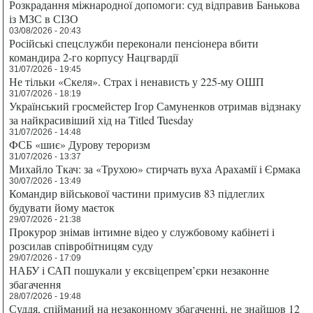
Розкрадання міжнародної допомоги: суд відправив Банькова
із МЗС в СІЗО
03/08/2026 - 20:43
Російські спецслужби переконали пенсіонера вбити
командира 2-го корпусу Нацгвардії
31/07/2026 - 19:45
Не тільки «Скеля». Страх і ненависть у 225-му ОШП
31/07/2026 - 18:19
Український гросмейстер Ігор Самуненков отримав відзнаку
за найкрасивіший хід на Titled Tuesday
31/07/2026 - 14:48
ФСБ «шиє» Дурову тероризм
31/07/2026 - 13:37
Михайло Ткач: за «Трухою» стирчать вуха Арахамії і Єрмака
30/07/2026 - 13:49
Командир військової частини примусив 83 підлеглих
будувати йому маєток
29/07/2026 - 21:38
Прокурор знімав інтимне відео у службовому кабінеті і
розсилав співробітницям суду
29/07/2026 - 17:09
НАБУ і САП пошукали у ексвіцепрем’єрки незаконне
збагачення
28/07/2026 - 19:48
Суддя, спійманий на незаконному збагаченні, не знайшов 12