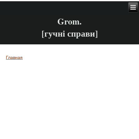
Grom.
[гучні справи]
Главная
Вы здесь