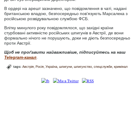
В ордері на арешт зазначено, що повідомлення в чаті, надані
британською владою, безпосередньо пов'язують Марсалека з
російською розвідувальною службою ФСБ.
Влітку минулого року повідомлялося, що західні країни
стурбовані активністю російських шпигунів в Австрії, де вони
формально нічого не порушують, доки не діють безпосередньо
проти Австрії.
Щоб не проґавити найважливіше, підписуйтесь на наш
Telegram-канал
.
tags:
Австрія
Росія
Україна
шпигуни
шпигунство
спецслужби
кримінал