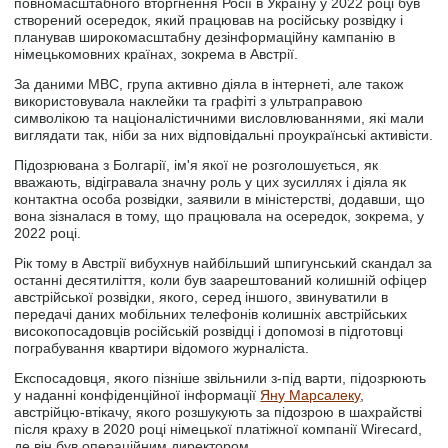
повномасштабного вторгнення Росії в Україну у 2022 році був
створений осередок, який працював на російську розвідку і
планував широкомасштабну дезінформаційну кампанію в
німецькомовних країнах, зокрема в Австрії.
За даними МВС, група активно діяла в інтернеті, але також
використовувала наклейки та графіті з ультраправою
символікою та націоналістичними висловлюваннями, які мали
виглядати так, ніби за них відповідальні проукраїнські активісти.
Підозрювана з Болгарії, ім'я якої не розголошується, як
вважають, відігравала значну роль у цих зусиллях і діяла як
контактна особа розвідки, заявили в міністерстві, додавши, що
вона зізналася в тому, що працювала на осередок, зокрема, у
2022 році.
Рік тому в Австрії вибухнув найбільший шпигунський скандал за
останні десятиліття, коли був заарештований колишній офіцер
австрійської розвідки, якого, серед іншого, звинуватили в
передачі даних мобільних телефонів колишніх австрійських
високопосадовців російській розвідці і допомозі в підготовці
пограбування квартири відомого журналіста.
Експосадовця, якого пізніше звільнили з-під варти, підозрюють
у наданні конфіденційної інформації
Яну Марсалеку
,
австрійцю-втікачу, якого розшукують за підозрою в шахрайстві
після краху в 2020 році німецької платіжної компанії Wirecard,
де він був операційним директором.