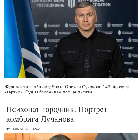
Журналісти знайшли у брата Олексія Сухачова 143 підозрілі
квартири. Суд заборонив їм про це писати.
Психопат-городник. Портрет
комбрига Лучанова
чт, 16/07/2026 - 16:42