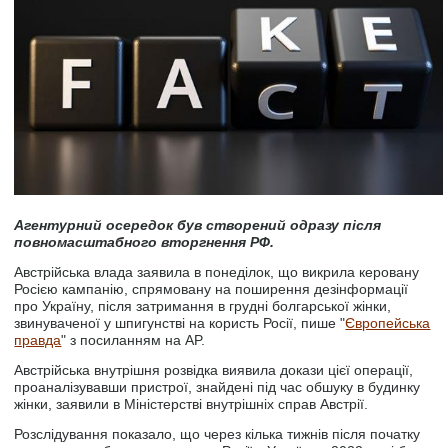
Агентурний осередок був створений одразу після
повномасштабного вторгнення РФ.
Австрійська влада заявила в понеділок, що викрила керовану
Росією кампанію, спрямовану на поширення дезінформації
про Україну, після затримання в грудні болгарської жінки,
звинуваченої у шпигунстві на користь Росії, пише "
Європейська
правда
" з посиланням на AP.
Австрійська внутрішня розвідка виявила докази цієї операції,
проаналізувавши пристрої, знайдені під час обшуку в будинку
жінки, заявили в Міністерстві внутрішніх справ Австрії.
Розслідування показало, що через кілька тижнів після початку