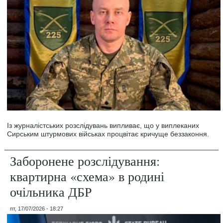
Із журналістських розслідувань випливає, що у виплеканих
Сирським штурмових військах процвітає кричуще беззаконня.
Заборонене розслідування:
квартирна «схема» в родині
очільника ДБР
пт, 17/07/2026 - 18:27