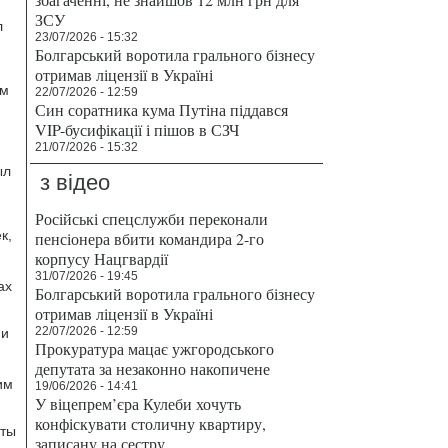
ЗСУ
л
23/07/2026 - 15:32
Болгарський воротила грального бізнесу
отримав ліцензії в Україні
им
22/07/2026 - 12:59
Син соратника кума Путіна піддався
VIP-бусифікації і пішов в СЗЧ
21/07/2026 - 15:32
ыл
з відео
Російські спецслужби переконали
к,
пенсіонера вбити командира 2-го
корпусу Нацгвардії
31/07/2026 - 19:45
ах
Болгарський воротила грального бізнесу
отримав ліцензії в Україні
22/07/2026 - 12:59
 и
Прокуратура мацає ужгородського
депутата за незаконно накопичене
им
19/06/2026 - 14:41
У віцепрем’єра Кулеби хочуть
конфіскувати столичну квартиру,
оты
записану на сестру