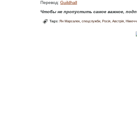
Перевод:
Guildhall
Чтобы не пропустить самое важное, подп
Tags:
Ян Марсалек
спецслужби
Росія
Австрія
Німечч