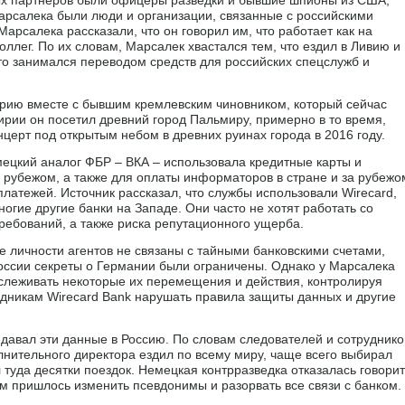
арсалека были люди и организации, связанные с российскими
рсалека рассказали, что он говорил им, что работает как на
оллег. По их словам, Марсалек хвастался тем, что ездил в Ливию и
то занимался переводом средств для российских спецслужб и
ирию вместе с бывшим кремлевским чиновником, который сейчас
ирии он посетил древний город Пальмиру, примерно в то время,
нцерт под открытым небом в древних руинах города в 2016 году.
ецкий аналог ФБР – ВКА – использовала кредитные карты и
за рубежом, а также для оплаты информаторов в стране и за рубежо
платежей. Источник рассказал, что службы использовали Wirecard,
огие другие банки на Западе. Они часто не хотят работать со
ребований, а также риска репутационного ущерба.
е личности агентов не связаны с тайными банковскими счетами,
оссии секреты о Германии были ограничены. Однако у Марсалека
тслеживать некоторые их перемещения и действия, контролируя
удникам Wirecard Bank нарушать правила защиты данных и другие
едавал эти данные в Россию. По словам следователей и сотруднико
лнительного директора ездил по всему миру, чаще всего выбирал
 туда десятки поездок. Немецкая контрразведка отказалась говорит
ам пришлось изменить псевдонимы и разорвать все связи с банком.