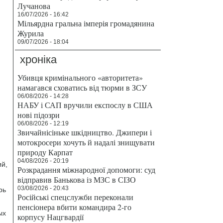
Лучанова
16/07/2026 - 16:42
Мільярдна гральна імперія громадянина
Журила
09/07/2026 - 18:04
хроніка
Убивця кримінального «авторитета»
намагався сховатись від тюрми в ЗСУ
06/08/2026 - 14:28
НАБУ і САП вручили експослу в США
нові підозри
06/08/2026 - 12:19
Звичайнісіньке шкідництво. Джипери і
мотокросери хочуть й надалі знищувати
природу Карпат
04/08/2026 - 20:19
ий,
Розкрадання міжнародної допомоги: суд
відправив Банькова із МЗС в СІЗО
03/08/2026 - 20:43
рь
Російські спецслужби переконали
пенсіонера вбити командира 2-го
ых
корпусу Нацгвардії