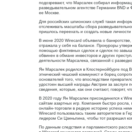
подозревают, что Марсалек собирал информацию
разведывательном агентстве Германии BND и 
ее Москве.
Для российских шпионских служб такая инфор
отслеживать масштабы сбора разведывательно
пришлось переехать и создать новые личности
В июне 2020 Wirecard объявила о банкротстве,
отражала у себя на балансе. Прокуроры утвер
помощью фиктивных сделок и сделок по завыш
обвинен в обмане инвесторов и других преступл
деятельности Марсалека, связанной с разведко
Ян Марсалек родился в Клостернойбурге под В
этнический чешский коммунист и борец сопрот
основателей того, что впоследствии преврати
удостоен высшей награды Австрии за заслуги п
сведения, которые, как они считают, говорят, 
В 2020 году Ян Марсалек присоединился к Wire
сайтам азартных игр. Компания быстро росла, 
онлайн-торговли в редкую историю успеха нем
Wirecard пользовалась таким авторитетом в Ге
лидером Си Цзиньпина, чтобы тот разрешил ко
По данным следствия и парламентского рассл
в Wirecard занимался разведкой. Среди дело