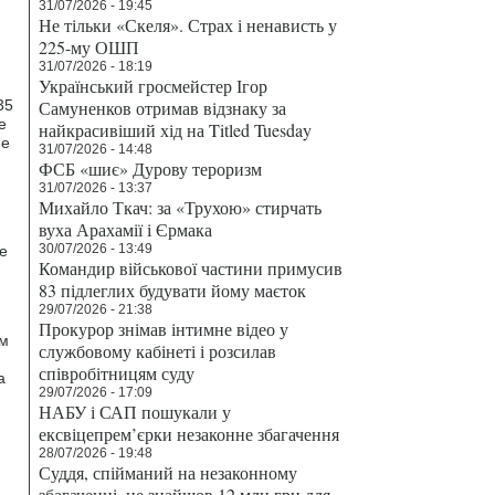
31/07/2026 - 19:45
Не тільки «Скеля». Страх і ненависть у
225-му ОШП
31/07/2026 - 18:19
Український гросмейстер Ігор
35
Самуненков отримав відзнаку за
е
найкрасивіший хід на Titled Tuesday
не
31/07/2026 - 14:48
ФСБ «шиє» Дурову тероризм
31/07/2026 - 13:37
Михайло Ткач: за «Трухою» стирчать
вуха Арахамії і Єрмака
30/07/2026 - 13:49
е
Командир військової частини примусив
83 підлеглих будувати йому маєток
29/07/2026 - 21:38
Прокурор знімав інтимне відео у
ым
службовому кабінеті і розсилав
співробітницям суду
а
29/07/2026 - 17:09
НАБУ і САП пошукали у
ексвіцепрем’єрки незаконне збагачення
28/07/2026 - 19:48
Суддя, спійманий на незаконному
збагаченні, не знайшов 12 млн грн для