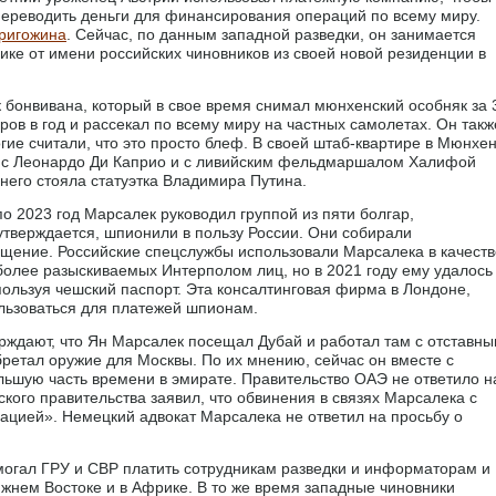
переводить деньги для финансирования операций по всему миру.
ригожина
. Сейчас, по данным западной разведки, он занимается
ке от имени российских чиновников из своей новой резиденции в
бонвивана, который в свое время снимал мюнхенский особняк за 
ов в год и рассекал по всему миру на частных самолетах. Он такж
е считали, что это просто блеф. В своей штаб-квартире в Мюнхе
 с Леонардо Ди Каприо и с ливийским фельдмаршалом Халифой
 него стояла статуэтка Владимира Путина.
по 2023 год Марсалек руководил группой из пяти болгар,
утверждается, шпионили в пользу России. Они собирали
щение. Российские спецслужбы использовали Марсалека в качеств
более разыскиваемых Интерполом лиц, но в 2021 году ему удалось
пользуя чешский паспорт. Эта консалтинговая фирма в Лондоне,
ользоваться для платежей шпионам.
рждают, что Ян Марсалек посещал Дубай и работал там с отставн
ретал оружие для Москвы. По их мнению, сейчас он вместе с
ьшую часть времени в эмирате. Правительство ОАЭ не ответило н
кого правительства заявил, что обвинения в связях Марсалека с
цией». Немецкий адвокат Марсалека не ответил на просьбу о
могал ГРУ и СВР платить сотрудникам разведки и информаторам и
ижнем Востоке и в Африке. В то же время западные чиновники