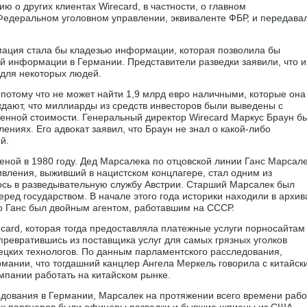
 о других клиентах Wirecard, в частности, о главном
Федеральном уголовном управлении, эквиваленте ФБР, и передава
мация стала бы кладезью информации, которая позволила бы
й информации в Германии. Представители разведки заявили, что 
 для некоторых людей.
 потому что не может найти 1,9 млрд евро наличными, которые она
ждают, что миллиарды из средств инвесторов были выведены с
енной стоимости. Генеральный директор Wirecard Маркус Браун б
ениях. Его адвокат заявил, что Браун не знал о какой-либо
й.
еной в 1980 году. Дед Марсалека по отцовской линии Ганс Марсале
ивления, выживший в нацистском концлагере, стал одним из
лось в разведывательную службу Австрии. Старший Марсалек был
еред государством. В начале этого года историки находили в архив
что Ганс был двойным агентом, работавшим на СССР.
card, которая тогда предоставляла платежные услуги порносайтам
превратившись из поставщика услуг для самых грязных уголков
ецких технологов. По данным парламентского расследования,
рмании, что тогдашний канцлер Ангела Меркель говорила с китайск
мпании работать на китайском рынке.
едования в Германии, Марсалек на протяжении всего времени раб
вых партнеров были офицеры разведки и бывшие шпионы из США,