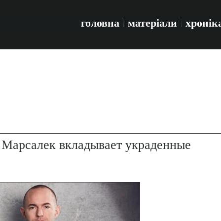
головна
матеріали
хронік
 Марсалек вкладывает украденные