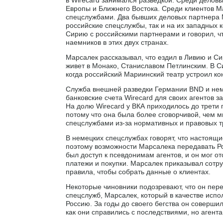
Европы и Ближнего Востока. Среди клиентов М
спецслужбами. Два бывших деловых партнера Ма
российские спецслужбы, так и на их западных к
Сирию с российскими партнерами и говорил, ч
наемников в этих двух странах.
Марсалек рассказывал, что ездил в Ливию и С
живет в Монако, Станиславом Петлинским. В С
когда российский Мариинский театр устроил ко
Служба внешней разведки Германии BND и нем
банковские счета Wirecard для своих агентов 
На долю Wirecard у ВКА приходилось до трети 
потому что она была более сговорчивой, чем мн
спецслужбами из-за нормативных и правовых т
В немецких спецслужбах говорят, что настоящи
поэтому возможности Марсалека передавать Р
был доступ к псевдонимам агентов, и он мог о
платежи и покупки. Марсалек приказывал сотр
правила, чтобы собрать данные о клиентах.
Некоторые чиновники подозревают, что он пер
спецслужб, Марсалек, который в качестве испо
Россию. За годы до своего бегства он совершил
как они справились с последствиями, но агент