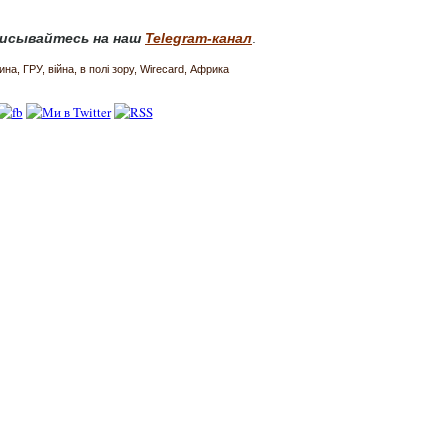
исывайтесь на наш
Telegram-канал
.
ина
ГРУ
війна
в полі зору
Wirecard
Африка