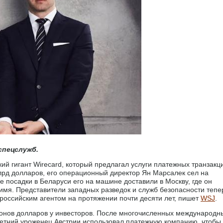
спецслужб.
кий гигант Wirecard, который предлагал услуги платежных транзакц
млрд долларов, его операционный директор Ян Марсалек сел на
е посадки в Беларуси его на машине доставили в Москву, где он
мя. Представители западных разведок и служб безопасности тепе
 российским агентом на протяжении почти десяти лет, пишет
WSJ
.
ионов долларов у инвесторов. После многочисленных международн
летний уроженец Австрии использовал платежную компанию, чтобы