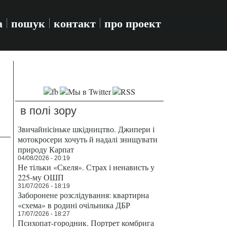
а
пошук
контакт
про проект
в полі зору
Звичайнісіньке шкідництво. Джипери і
мотокросери хочуть й надалі знищувати
природу Карпат
04/08/2026 - 20:19
Не тільки «Скеля». Страх і ненависть у
225-му ОШП
31/07/2026 - 18:19
Заборонене розслідування: квартирна
«схема» в родині очільника ДБР
17/07/2026 - 18:27
Психопат-городник. Портрет комбрига