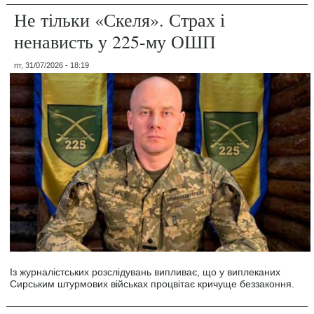
Не тільки «Скеля». Страх і
ненависть у 225-му ОШП
пт, 31/07/2026 - 18:19
Із журналістських розслідувань випливає, що у виплеканих
Сирським штурмових військах процвітає кричуще беззаконня.