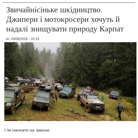
Звичайнісіньке шкідництво.
Джипери і мотокросери хочуть й
надалі знищувати природу Карпат
вт, 04/08/2026 - 20:19
І їм начхати на закони.