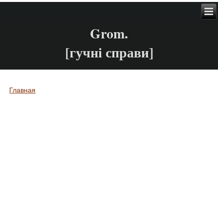
Grom.
[гучні справи]
Главная
Вы здесь