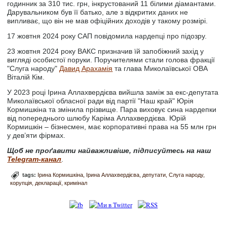
годинник за 310 тис. грн, інкрустований 11 білими діамантами.
Дарувальником був її батько, але з відкритих даних не
випливає, що він не мав офіційних доходів у такому розмірі.
17 жовтня 2024 року САП повідомила нардепці про підозру.
23 жовтня 2024 року ВАКС призначив їй запобіжний захід у
вигляді особистої поруки. Поручителями стали голова фракції
"Слуга народу"
Давид Арахамія
та глава Миколаївської ОВА
Віталій Кім.
У 2023 році Ірина Аллахвердієва вийшла заміж за екс-депутата
Миколаївської обласної ради від партії "Наш край" Юрія
Кормишкіна та змінила прізвище. Пара виховує сина нардепки
від попереднього шлюбу Каріма Аллахвердієва. Юрій
Кормишкін – бізнесмен, має корпоративні права на 55 млн грн
у дев’яти фірмах.
Щоб не проґавити найважливіше, підписуйтесь на наш
Telegram-канал
.
tags:
Ірина Кормишкіна
Ірина Аллахвердієва
депутати
Слуга народу
корупція
декларації
кримінал