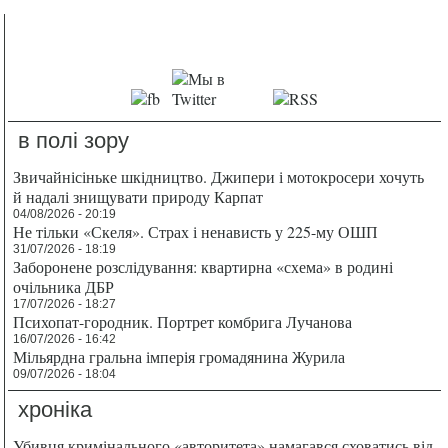
в полі зору
Звичайнісіньке шкідництво. Джипери і мотокросери хочуть
й надалі знищувати природу Карпат
04/08/2026 - 20:19
Не тільки «Скеля». Страх і ненависть у 225-му ОШП
31/07/2026 - 18:19
Заборонене розслідування: квартирна «схема» в родині
очільника ДБР
17/07/2026 - 18:27
Психопат-городник. Портрет комбрига Лучанова
16/07/2026 - 16:42
Мільярдна гральна імперія громадянина Журила
09/07/2026 - 18:04
хроніка
Убивця кримінального «авторитета» намагався сховатись від