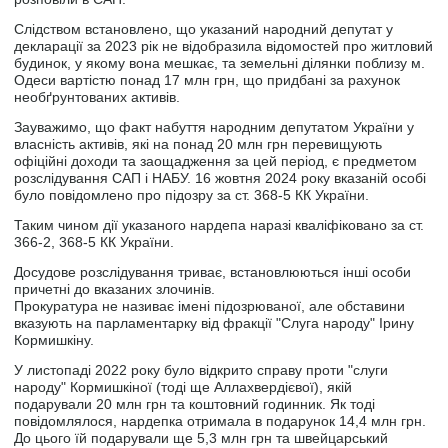
Слідством встановлено, що указаний народний депутат у
декларації за 2023 рік не відобразила відомостей про житловий
будинок, у якому вона мешкає, та земельні ділянки поблизу м.
Одеси вартістю понад 17 млн грн, що придбані за рахунок
необґрунтованих активів.
Зауважимо, що факт набуття народним депутатом України у
власність активів, які на понад 20 млн грн перевищують
офіційні доходи та заощадження за цей період, є предметом
розслідування САП і НАБУ. 16 жовтня 2024 року вказаній особі
було повідомлено про підозру за ст. 368-5 КК України.
Таким чином дії указаного нардепа наразі кваліфіковано за ст.
366-2, 368-5 КК України.
Досудове розслідування триває, встановлюються інші особи
причетні до вказаних злочинів.
Прокуратура не називає імені підозрюваної, але обставини
вказують на парламентарку від фракції "Слуга народу" Ірину
Кормишкіну.
У листопаді 2022 року було відкрито справу проти "слуги
народу" Кормишкіної (тоді ще Аллахвердієвої), якій
подарували 20 млн грн та коштовний годинник. Як тоді
повідомлялося, нардепка отримала в подарунок 14,4 млн грн.
До цього їй подарували ще 5,3 млн грн та швейцарський