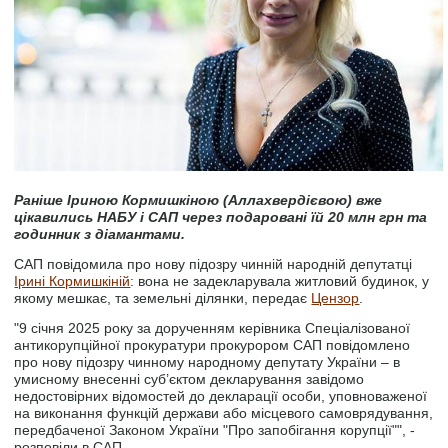
Раніше Іриною Кормишкіною (Аллахвердієвою) вже
цікавились НАБУ і САП через подаровані їй 20 млн грн та
годинник з діамантами.
САП повідомила про нову підозру чинній народній депутатці
Ірині Кормишкіній
: вона не задекларувала житловий будинок, у
якому мешкає, та земельні ділянки, передає
Цензор
.
"9 січня 2025 року за дорученням керівника Спеціалізованої
антикорупційної прокуратури прокурором САП повідомлено
про нову підозру чинному народному депутату України – в
умисному внесенні суб’єктом декларування завідомо
недостовірних відомостей до декларації особи, уповноваженої
на виконання функцій держави або місцевого самоврядування,
передбаченої Законом України "Про запобігання корупції"", -
розповіли в САП.