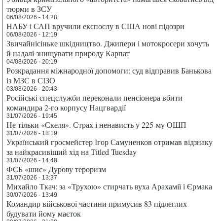
тюрми в ЗСУ
06/08/2026 - 14:28
НАБУ і САП вручили експослу в США нові підозри
06/08/2026 - 12:19
Звичайнісіньке шкідництво. Джипери і мотокросери хочуть
й надалі знищувати природу Карпат
04/08/2026 - 20:19
Розкрадання міжнародної допомоги: суд відправив Банькова
із МЗС в СІЗО
03/08/2026 - 20:43
Російські спецслужби переконали пенсіонера вбити
командира 2-го корпусу Нацгвардії
31/07/2026 - 19:45
Не тільки «Скеля». Страх і ненависть у 225-му ОШП
31/07/2026 - 18:19
Український гросмейстер Ігор Самуненков отримав відзнаку
за найкрасивіший хід на Titled Tuesday
31/07/2026 - 14:48
ФСБ «шиє» Дурову тероризм
31/07/2026 - 13:37
Михайло Ткач: за «Трухою» стирчать вуха Арахамії і Єрмака
30/07/2026 - 13:49
Командир військової частини примусив 83 підлеглих
будувати йому маєток