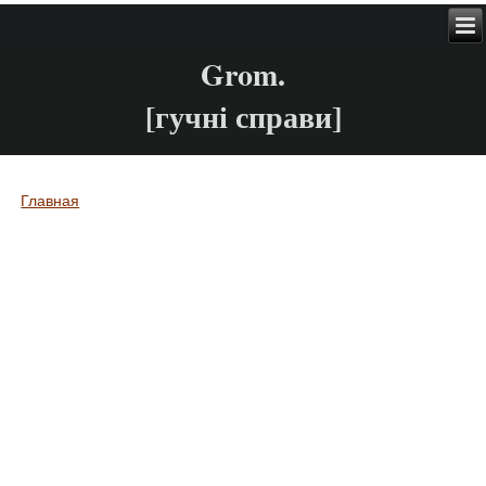
Grom.
[гучні справи]
Главная
Вы здесь