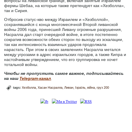
вопросы на ливанской границе, включая занятые Израилем
фермы Шебаа, на которые также претендует как «Хезболла»,
так и Сирия.
Отбросив статус-кво между Израилем и «Хезболлой»,
сохранявшийся с конца многомесячной Второй ливанской
войны 2006 года, принесшей Ливану огромные разрушения,
Насралла дал старт очередной войне, в итоге постепенно
сократив возможности обеих сторон по выходу из эскалации,
так как интенсивность взаимных ударов продолжала
нарастать. При этом в своих заявлениях Насралла метался
между угрозами в адрес израильских городов, а также Кипра и
настойчивым утверждением, что его группировка не хочет
тотальной войны.
Чтобы не пропустить самое важное, подписывайтесь
на наш
Telegram-канал
.
tags:
Хезболла
Хасан Насралла
Ливан
Ізраїль
війна
груз 200