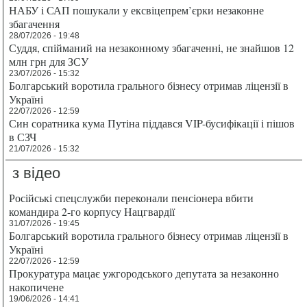
НАБУ і САП пошукали у ексвіцепрем’єрки незаконне
збагачення
28/07/2026 - 19:48
Суддя, спійманий на незаконному збагаченні, не знайшов 12
млн грн для ЗСУ
23/07/2026 - 15:32
Болгарський воротила грального бізнесу отримав ліцензії в
Україні
22/07/2026 - 12:59
Син соратника кума Путіна піддався VIP-бусифікації і пішов
в СЗЧ
21/07/2026 - 15:32
з відео
Російські спецслужби переконали пенсіонера вбити
командира 2-го корпусу Нацгвардії
31/07/2026 - 19:45
Болгарський воротила грального бізнесу отримав ліцензії в
Україні
22/07/2026 - 12:59
Прокуратура мацає ужгородського депутата за незаконно
накопичене
19/06/2026 - 14:41