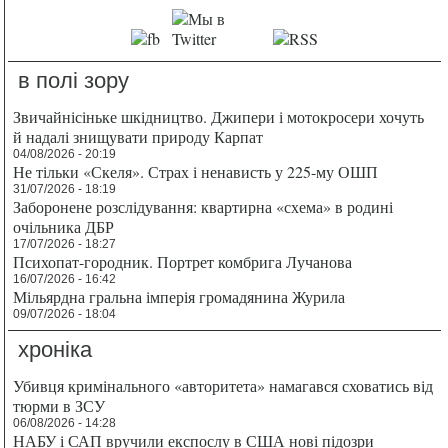
в полі зору
Звичайнісіньке шкідництво. Джипери і мотокросери хочуть
й надалі знищувати природу Карпат
04/08/2026 - 20:19
Не тільки «Скеля». Страх і ненависть у 225-му ОШП
31/07/2026 - 18:19
Заборонене розслідування: квартирна «схема» в родині
очільника ДБР
17/07/2026 - 18:27
Психопат-городник. Портрет комбрига Лучанова
16/07/2026 - 16:42
Мільярдна гральна імперія громадянина Журила
09/07/2026 - 18:04
хроніка
Убивця кримінального «авторитета» намагався сховатись від
тюрми в ЗСУ
06/08/2026 - 14:28
НАБУ і САП вручили експослу в США нові підозри