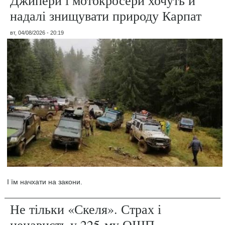
Джипери і мотокросери хочуть й
надалі знищувати природу Карпат
вт, 04/08/2026 - 20:19
І їм начхати на закони.
Не тільки «Скеля». Страх і
ненависть у 225-му ОШП