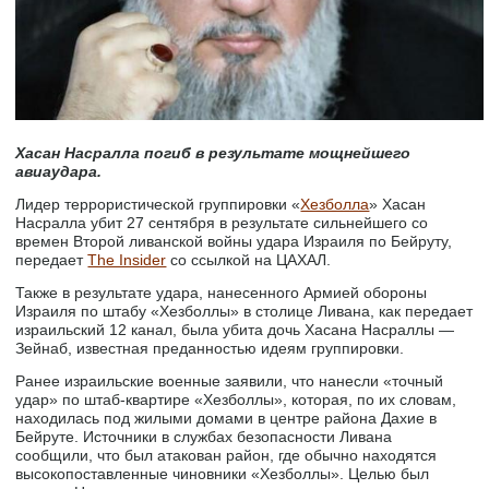
Хасан Насралла погиб в результате мощнейшего
авиаудара.
Лидер террористической группировки «
Хезболла
» Хасан
Насралла убит 27 сентября в результате сильнейшего со
времен Второй ливанской войны удара Израиля по Бейруту,
передает
The Insider
со ссылкой на ЦАХАЛ.
Также в результате удара, нанесенного Армией обороны
Израиля по штабу «Хезболлы» в столице Ливана, как передает
израильский 12 канал, была убита дочь Хасана Насраллы —
Зейнаб, известная преданностью идеям группировки.
Ранее израильские военные заявили, что нанесли «точный
удар» по штаб-квартире «Хезболлы», которая, по их словам,
находилась под жилыми домами в центре района Дахие в
Бейруте. Источники в службах безопасности Ливана
сообщили, что был атакован район, где обычно находятся
высокопоставленные чиновники «Хезболлы». Целью был