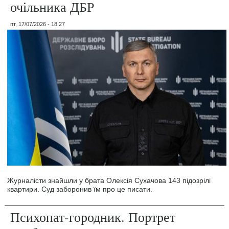
очільника ДБР
пт, 17/07/2026 - 18:27
Журналісти знайшли у брата Олексія Сухачова 143 підозрілі
квартири. Суд заборонив їм про це писати.
Психопат-городник. Портрет