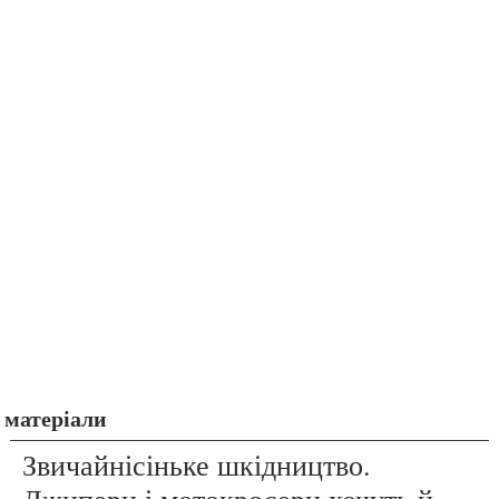
матеріали
Звичайнісіньке шкідництво.