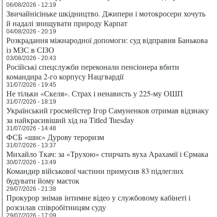
06/08/2026 - 12:19
Звичайнісіньке шкідництво. Джипери і мотокросери хочуть
й надалі знищувати природу Карпат
04/08/2026 - 20:19
Розкрадання міжнародної допомоги: суд відправив Банькова
із МЗС в СІЗО
03/08/2026 - 20:43
Російські спецслужби переконали пенсіонера вбити
командира 2-го корпусу Нацгвардії
31/07/2026 - 19:45
Не тільки «Скеля». Страх і ненависть у 225-му ОШП
31/07/2026 - 18:19
Український гросмейстер Ігор Самуненков отримав відзнаку
за найкрасивіший хід на Titled Tuesday
31/07/2026 - 14:48
ФСБ «шиє» Дурову тероризм
31/07/2026 - 13:37
Михайло Ткач: за «Трухою» стирчать вуха Арахамії і Єрмака
30/07/2026 - 13:49
Командир військової частини примусив 83 підлеглих
будувати йому маєток
29/07/2026 - 21:38
Прокурор знімав інтимне відео у службовому кабінеті і
розсилав співробітницям суду
29/07/2026 - 17:09