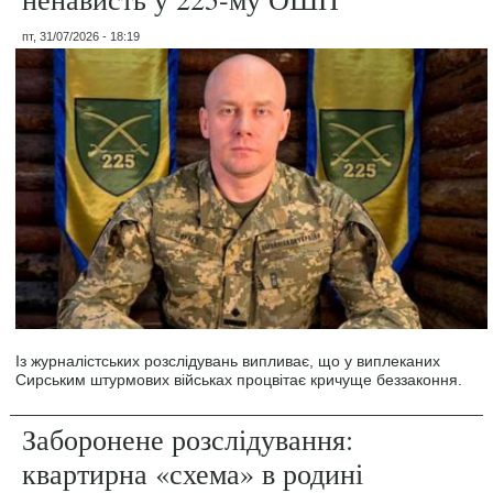
пт, 31/07/2026 - 18:19
Із журналістських розслідувань випливає, що у виплеканих
Сирським штурмових військах процвітає кричуще беззаконня.
Заборонене розслідування:
квартирна «схема» в родині