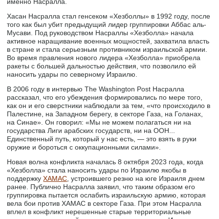
именно Насралла.
Хасан Насралла стал генсеком «Хезболлы» в 1992 году, после
того как был убит предыдущий лидер группировки Аббас аль-
Мусави. Под руководством Насраллы «Хезболла» начала
активное наращивание военных мощностей, захватила власть
в стране и стала серьезным противником израильской армии.
Во время правления нового лидера «Хезболла» приобрела
ракеты с большей дальностью действия, что позволило ей
наносить удары по северному Израилю.
В 2006 году в интервью The Washington Post Насралла
рассказал, что его убеждения формировались по мере того,
как он и его сверстники наблюдали за тем, «что происходило в
Палестине, на Западном берегу, в секторе Газа, на Голанах,
на Синае». Он говорил: «Мы не можем полагаться ни на
государства Лиги арабских государств, ни на ООН...
Единственный путь, который у нас есть, — это взять в руки
оружие и бороться с оккупационными силами».
Новая волна конфликта началась 8 октября 2023 года, когда
«Хезболла» стала наносить удары по Израилю якобы в
поддержку
ХАМАС
, устроившего резню на юге Израиля днем
ранее. Публично Насралла заявил, что таким образом его
группировка пытается ослабить израильскую армию, которая
вела бои против ХАМАС в секторе Газа. При этом Насралла
вплел в конфликт нерешенные старые территориальные