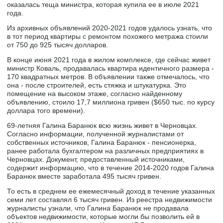
оказалась теща министра, которая купила ее в июле 2021
года.
Из архивных объявлений 2020-2021 годов удалось узнать, что
в тот период квартиры с ремонтом похожего метража стоили
от 750 до 925 тысяч долларов.
В конце июня 2021 года в жилом комплексе, где сейчас живет
министр Коваль, продавалась квартира идентичного размера -
170 квадратных метров. В объявлении также отмечалось, что
она - после строителей, есть стяжка и штукатурка. Это
помещение на высоком этаже, согласно найденному
объявлению, стоило 17,7 миллиона гривен ($650 тыс. по курсу
доллара того времени).
69-летняя Галина Баранюк всю жизнь живет в Черновцах.
Согласно информации, полученной журналистами от
собственных источников, Галина Баранюк - пенсионерка,
ранее работала бухгалтером на различных предприятиях в
Черновцах. Документ, предоставленный источниками,
содержит информацию, что в течение 2014-2020 годов Галина
Баранюк вместе заработала 495 тысяч гривен.
То есть в среднем ее ежемесячный доход в течение указанных
семи лет составлял 6 тысяч гривен. Из реестра недвижимости
журналисты узнали, что Галина Баранюк не продавала
объектов недвижимости, которые могли бы позволить ей в