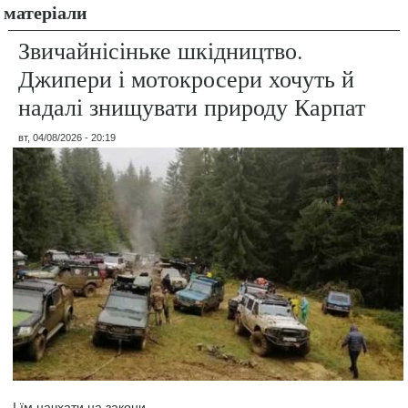
матеріали
Звичайнісіньке шкідництво.
Джипери і мотокросери хочуть й
надалі знищувати природу Карпат
вт, 04/08/2026 - 20:19
І їм начхати на закони.