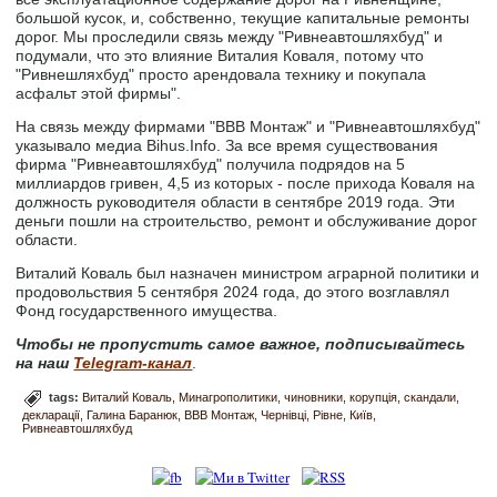
большой кусок, и, собственно, текущие капитальные ремонты
дорог. Мы проследили связь между "Ривнеавтошляхбуд" и
подумали, что это влияние Виталия Коваля, потому что
"Ривнешляхбуд" просто арендовала технику и покупала
асфальт этой фирмы".
На связь между фирмами "ВВВ Монтаж" и "Ривнеавтошляхбуд"
указывало медиа Bihus.Info. За все время существования
фирма "Ривнеавтошляхбуд" получила подрядов на 5
миллиардов гривен, 4,5 из которых - после прихода Коваля на
должность руководителя области в сентябре 2019 года. Эти
деньги пошли на строительство, ремонт и обслуживание дорог
области.
Виталий Коваль был назначен министром аграрной политики и
продовольствия 5 сентября 2024 года, до этого возглавлял
Фонд государственного имущества.
Чтобы не пропустить самое важное, подписывайтесь
на наш
Telegram-канал
.
tags:
Виталий Коваль
Минагрополитики
чиновники
корупція
скандали
декларації
Галина Баранюк
ВВВ Монтаж
Чернівці
Рівне
Київ
Ривнеавтошляхбуд