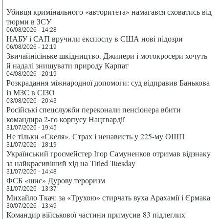
Убивця кримінального «авторитета» намагався сховатись від
тюрми в ЗСУ
06/08/2026 - 14:28
НАБУ і САП вручили експослу в США нові підозри
06/08/2026 - 12:19
Звичайнісіньке шкідництво. Джипери і мотокросери хочуть
й надалі знищувати природу Карпат
04/08/2026 - 20:19
Розкрадання міжнародної допомоги: суд відправив Банькова
із МЗС в СІЗО
03/08/2026 - 20:43
Російські спецслужби переконали пенсіонера вбити
командира 2-го корпусу Нацгвардії
31/07/2026 - 19:45
Не тільки «Скеля». Страх і ненависть у 225-му ОШП
31/07/2026 - 18:19
Український гросмейстер Ігор Самуненков отримав відзнаку
за найкрасивіший хід на Titled Tuesday
31/07/2026 - 14:48
ФСБ «шиє» Дурову тероризм
31/07/2026 - 13:37
Михайло Ткач: за «Трухою» стирчать вуха Арахамії і Єрмака
30/07/2026 - 13:49
Командир військової частини примусив 83 підлеглих