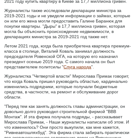
2021 году купить квартиру в Киеве за 17,7 миллиона гривен.
Журналисты также исследовали декларации министра за
2019-2021 годы и не увидели информации о займах, которые
он или его жена могли предоставить Галине Баранюк для
покупки квартиры. "Дыры" в 17,7 миллиона гривен, которая
могла бы объяснить происхождение недвижимости, в
декларациях министра за 2019-2021 год также нет.
Летом 2021 года, когда была приобретена квартира премиум-
класса в столице, Виталий Коваль занимал должность
председателя Ровенской ОГА, на которую его назначил
президент осенью 2019 года. С самого начала он был
представителем политсилы "
Слуга народа
".
Журналистка "Четвертой власти" Мирослава Примак говорит,
что когда Коваль пришел руководить областью, кардинально
изменились подрядчики, которые получали бюджетные
средства, в частности, на ремонт и обслуживание дорог
области.
"Перед тем как занять должность главы администрации, он
довольно долго руководил строительной фирмой "ВВВ
Монтаж". И эта фирма получала подряды, - рассказывает
Мирослава Примак, - Наши журналисты написали об этом. И
что изменилось? Они просто выкупили, как мне кажется,
"Ривнеавтошляхбуд". Эта фирма стала забирать практически
все эксплуатационное содержание дорог на Ривненщине,