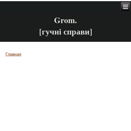
Grom.
[гучні справи]
Главная
Вы здесь