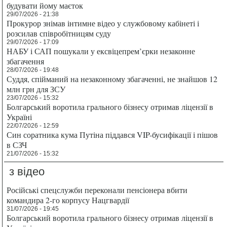
будувати йому маєток
29/07/2026 - 21:38
Прокурор знімав інтимне відео у службовому кабінеті і
розсилав співробітницям суду
29/07/2026 - 17:09
НАБУ і САП пошукали у ексвіцепрем’єрки незаконне
збагачення
28/07/2026 - 19:48
Суддя, спійманий на незаконному збагаченні, не знайшов 12
млн грн для ЗСУ
23/07/2026 - 15:32
Болгарський воротила грального бізнесу отримав ліцензії в
Україні
22/07/2026 - 12:59
Син соратника кума Путіна піддався VIP-бусифікації і пішов
в СЗЧ
21/07/2026 - 15:32
з відео
Російські спецслужби переконали пенсіонера вбити
командира 2-го корпусу Нацгвардії
31/07/2026 - 19:45
Болгарський воротила грального бізнесу отримав ліцензії в