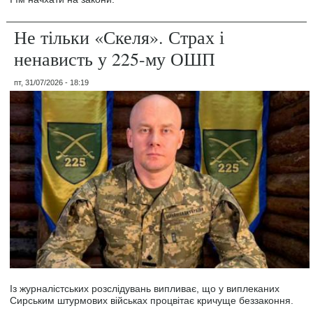
Не тільки «Скеля». Страх і
ненависть у 225-му ОШП
пт, 31/07/2026 - 18:19
Із журналістських розслідувань випливає, що у виплеканих
Сирським штурмових військах процвітає кричуще беззаконня.