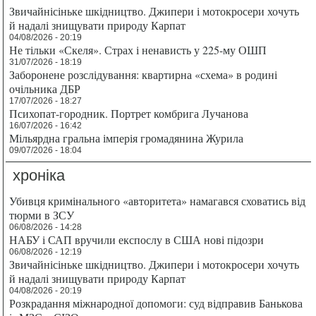
Звичайнісіньке шкідництво. Джипери і мотокросери хочуть
й надалі знищувати природу Карпат
04/08/2026 - 20:19
Не тільки «Скеля». Страх і ненависть у 225-му ОШП
31/07/2026 - 18:19
Заборонене розслідування: квартирна «схема» в родині
очільника ДБР
17/07/2026 - 18:27
Психопат-городник. Портрет комбрига Лучанова
16/07/2026 - 16:42
Мільярдна гральна імперія громадянина Журила
09/07/2026 - 18:04
хроніка
Убивця кримінального «авторитета» намагався сховатись від
тюрми в ЗСУ
06/08/2026 - 14:28
НАБУ і САП вручили експослу в США нові підозри
06/08/2026 - 12:19
Звичайнісіньке шкідництво. Джипери і мотокросери хочуть
й надалі знищувати природу Карпат
04/08/2026 - 20:19
Розкрадання міжнародної допомоги: суд відправив Банькова