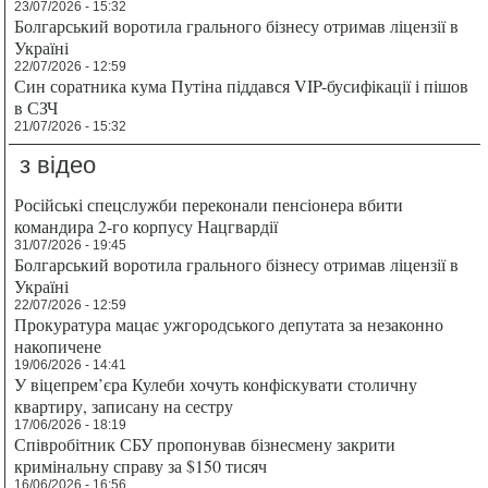
23/07/2026 - 15:32
Болгарський воротила грального бізнесу отримав ліцензії в
Україні
22/07/2026 - 12:59
Син соратника кума Путіна піддався VIP-бусифікації і пішов
в СЗЧ
21/07/2026 - 15:32
з відео
Російські спецслужби переконали пенсіонера вбити
командира 2-го корпусу Нацгвардії
31/07/2026 - 19:45
Болгарський воротила грального бізнесу отримав ліцензії в
Україні
22/07/2026 - 12:59
Прокуратура мацає ужгородського депутата за незаконно
накопичене
19/06/2026 - 14:41
У віцепрем’єра Кулеби хочуть конфіскувати столичну
квартиру, записану на сестру
17/06/2026 - 18:19
Співробітник СБУ пропонував бізнесмену закрити
кримінальну справу за $150 тисяч
16/06/2026 - 16:56