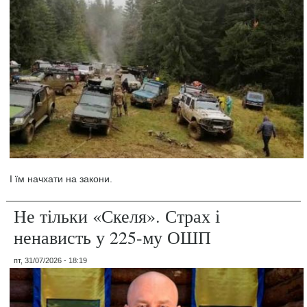
І їм начхати на закони.
Не тільки «Скеля». Страх і
ненависть у 225-му ОШП
пт, 31/07/2026 - 18:19