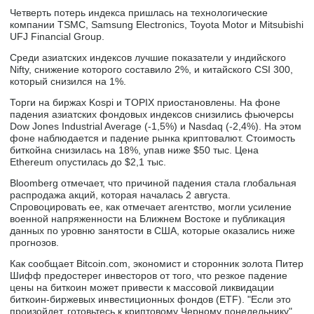
Четверть потерь индекса пришлась на технологические
компании TSMC, Samsung Electronics, Toyota Motor и Mitsubishi
UFJ Financial Group.
Среди азиатских индексов лучшие показатели у индийского
Nifty, снижение которого составило 2%, и китайского CSI 300,
который снизился на 1%.
Торги на биржах Kospi и TOPIX приостановлены. На фоне
падения азиатских фондовых индексов снизились фьючерсы
Dow Jones Industrial Average (-1,5%) и Nasdaq (-2,4%). На этом
фоне наблюдается и падение рынка криптовалют. Стоимость
биткойна снизилась на 18%, упав ниже $50 тыс. Цена
Ethereum опустилась до $2,1 тыс.
Bloomberg отмечает, что причиной падения стала глобальная
распродажа акций, которая началась 2 августа.
Спровоцировать ее, как отмечает агентство, могли усиление
военной напряженности на Ближнем Востоке и публикация
данных по уровню занятости в США, которые оказались ниже
прогнозов.
Как сообщает Bitcoin.com, экономист и сторонник золота Питер
Шифф предостерег инвесторов от того, что резкое падение
цены на биткоин может привести к массовой ликвидации
биткоин-биржевых инвестиционных фондов (ETF). "Если это
произойдет, готовьтесь к криптовому Черному понедельнику",