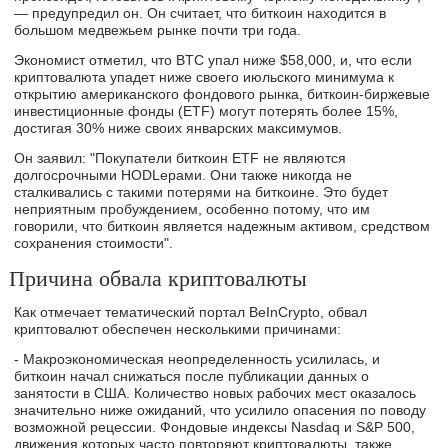
— предупредил он. Он считает, что биткоин находится в
большом медвежьем рынке почти три года.
Экономист отметил, что BTC упал ниже $58,000, и, что если
криптовалюта упадет ниже своего июльского минимума к
открытию американского фондового рынка, биткоин-биржевые
инвестиционные фонды (ETF) могут потерять более 15%,
достигая 30% ниже своих январских максимумов.
Он заявил: "Покупатели биткоин ETF не являются
долгосрочными HODLерами. Они также никогда не
сталкивались с такими потерями на биткоине. Это будет
неприятным пробуждением, особенно потому, что им
говорили, что биткоин является надежным активом, средством
сохранения стоимости".
Причина обвала криптовалюты
Как отмечает тематический портал BeInCrypto, обвал
криптовалют обеспечен несколькими причинами:
- Макроэкономическая неопределенность усилилась, и
биткоин начал снижаться после публикации данных о
занятости в США. Количество новых рабочих мест оказалось
значительно ниже ожиданий, что усилило опасения по поводу
возможной рецессии. Фондовые индексы Nasdaq и S&P 500,
движения которых часто повторяют криптовалюты, также