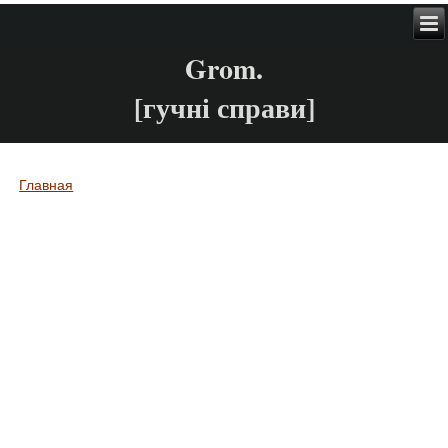
Grom.
[гучні справи]
Главная
Вы здесь