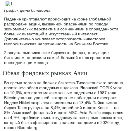
График цены биткоина
Падение криптовалют происходит на фоне глобальной
распродажи акций, вызванной опасениями по поводу
экономических перспектив и сомнениями в оправданности
больших инвестиций в искусственный интеллект.
Дополнительно усиливает осторожность инвесторов
геополитическая напряженность на Ближнем Востоке.
2 августа американские биржевые фонды, торгующие
биткоином, пережили самый большой отток средств за
последние три месяца.
Обвал фондовых рынках Азии
Во время торгов на биржах Азиатско-Тихоокеанского региона
произошел обвал фондовых индексов. Японский TOPIX упал
на 10,6%, что стало максимальным падением с 1987 года.
Bitcoin упал до уровней, которых не наблюдали с февраля.
Индекс Nikkei закрылся снижением на 13,4%. Тайваньская
биржа Taiex рухнула на 8,4%, корейский индекс Kospi — на
8%. Азиатский фондовый индекс MSCI Asia Pacific сократился
на 4,9%, приблизившись к худшему за все время показателю,
который был зафиксирован в начале пандемии в 2020 году,
пишет Bloomberg.