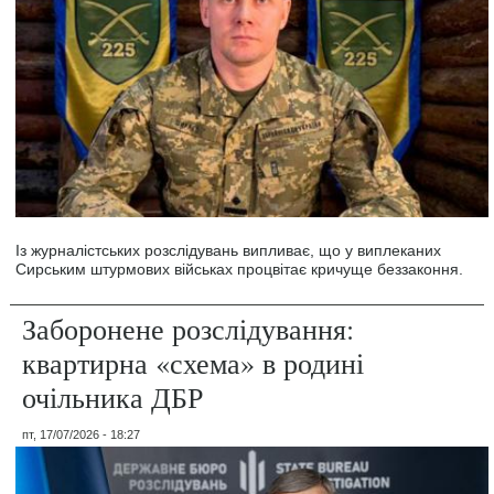
Із журналістських розслідувань випливає, що у виплеканих
Сирським штурмових військах процвітає кричуще беззаконня.
Заборонене розслідування:
квартирна «схема» в родині
очільника ДБР
пт, 17/07/2026 - 18:27