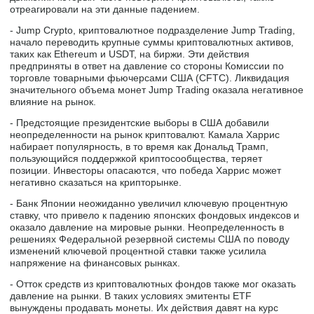
отреагировали на эти данные падением.
- Jump Crypto, криптовалютное подразделение Jump Trading,
начало переводить крупные суммы криптовалютных активов,
таких как Ethereum и USDT, на биржи. Эти действия
предприняты в ответ на давление со стороны Комиссии по
торговле товарными фьючерсами США (CFTC). Ликвидация
значительного объема монет Jump Trading оказала негативное
влияние на рынок.
- Предстоящие президентские выборы в США добавили
неопределенности на рынок криптовалют. Камала Харрис
набирает популярность, в то время как Дональд Трамп,
пользующийся поддержкой криптосообщества, теряет
позиции. Инвесторы опасаются, что победа Харрис может
негативно сказаться на крипторынке.
- Банк Японии неожиданно увеличил ключевую процентную
ставку, что привело к падению японских фондовых индексов и
оказало давление на мировые рынки. Неопределенность в
решениях Федеральной резервной системы США по поводу
изменений ключевой процентной ставки также усилила
напряжение на финансовых рынках.
- Отток средств из криптовалютных фондов также мог оказать
давление на рынки. В таких условиях эмитенты ETF
вынуждены продавать монеты. Их действия давят на курс