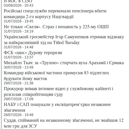
із МЗС в СІЗО
03/08/2026 - 20:43
Російські спецслужби переконали пенсіонера вбити
командира 2-го корпусу Нацгвардії
31/07/2026 - 19:45
Не тільки «Скеля». Страх і ненависть у 225-му ОШП
31/07/2026 - 18:19
Український гросмейстер Ігор Самуненков отримав відзнаку
за найкрасивіший хід на Titled Tuesday
31/07/2026 - 14:48
ФСБ «шиє» Дурову тероризм
31/07/2026 - 13:37
Михайло Ткач: за «Трухою» стирчать вуха Арахамії і Єрмака
30/07/2026 - 13:49
Командир військової частини примусив 83 підлеглих
будувати йому маєток
29/07/2026 - 21:38
Прокурор знімав інтимне відео у службовому кабінеті і
розсилав співробітницям суду
29/07/2026 - 17:09
НАБУ і САП пошукали у ексвіцепрем’єрки незаконне
збагачення
28/07/2026 - 19:48
Суддя, спійманий на незаконному збагаченні, не знайшов 12
млн грн для ЗСУ