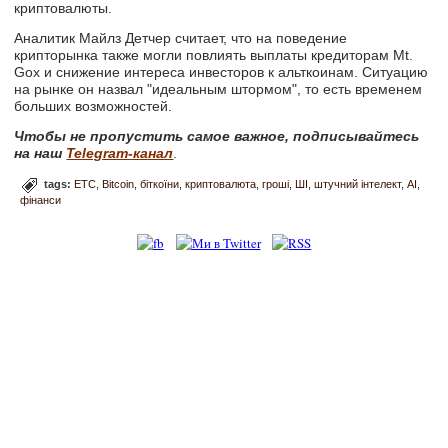
криптовалюты.
Аналитик Майлз Детчер считает, что на поведение
крипторынка также могли повлиять выплаты кредиторам Mt.
Gox и снижение интереса инвесторов к альткоинам. Ситуацию
на рынке он назвал "идеальным штормом", то есть временем
больших возможностей.
Чтобы не пропустить самое важное, подписывайтесь
на наш
Telegram-канал
.
tags:
ETC
Bitcoin
біткоїни
криптовалюта
гроші
ШІ
штучний інтелект
AI
фінанси