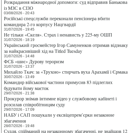
Розкрадання міжнародної допомоги: суд відправив Банькова
із МЗС в СІЗО
03/08/2026 - 20:43
Російські спецслужби переконали пенсіонера вбити
командира 2-го корпусу Нацгвардії
31/07/2026 - 19:45
Не тільки «Скеля». Страх і ненависть у 225-му ОШП
31/07/2026 - 18:19
Український гросмейстер Ігор Самуненков отримав відзнаку
за найкрасивіший хід на Titled Tuesday
31/07/2026 - 14:48
ФСБ «шиє» Дурову тероризм
31/07/2026 - 13:37
Михайло Ткач: за «Трухою» стирчать вуха Арахамії і Єрмака
30/07/2026 - 13:49
Командир військової частини примусив 83 підлеглих
будувати йому маєток
29/07/2026 - 21:38
Прокурор знімав інтимне відео у службовому кабінеті і
розсилав співробітницям суду
29/07/2026 - 17:09
НАБУ і САП пошукали у ексвіцепрем’єрки незаконне
збагачення
28/07/2026 - 19:48
Суддя, спійманий на незаконному збагаченні, не знайшов 12