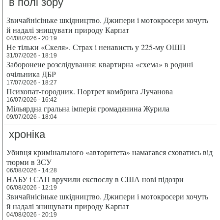
в полі зору
Звичайнісіньке шкідництво. Джипери і мотокросери хочуть
й надалі знищувати природу Карпат
04/08/2026 - 20:19
Не тільки «Скеля». Страх і ненависть у 225-му ОШП
31/07/2026 - 18:19
Заборонене розслідування: квартирна «схема» в родині
очільника ДБР
17/07/2026 - 18:27
Психопат-городник. Портрет комбрига Лучанова
16/07/2026 - 16:42
Мільярдна гральна імперія громадянина Журила
09/07/2026 - 18:04
хроніка
Убивця кримінального «авторитета» намагався сховатись від
тюрми в ЗСУ
06/08/2026 - 14:28
НАБУ і САП вручили експослу в США нові підозри
06/08/2026 - 12:19
Звичайнісіньке шкідництво. Джипери і мотокросери хочуть
й надалі знищувати природу Карпат
04/08/2026 - 20:19