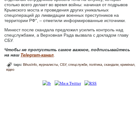
столько всего делает во время войны: начиная от подрывов
Крымского моста и проведения других уникальных
спецопераций до ликвидации военных преступников на
территории РФ", – отметили информированные источники.
Минюст после скандала предложил усилить контроль над
спецслужбами, а Верховная Рада вызвала с докладом главу
СБУ.
Чтобы не пропустить самое важное, подписывайтесь
на наш
Telegram-канал
.
tags:
BihusInfo
журналисты
СБУ
спецслужби
політика
скандали
кримінал
відео