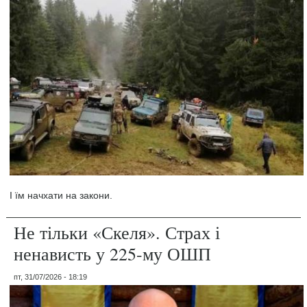
І їм начхати на закони.
Не тільки «Скеля». Страх і
ненависть у 225-му ОШП
пт, 31/07/2026 - 18:19