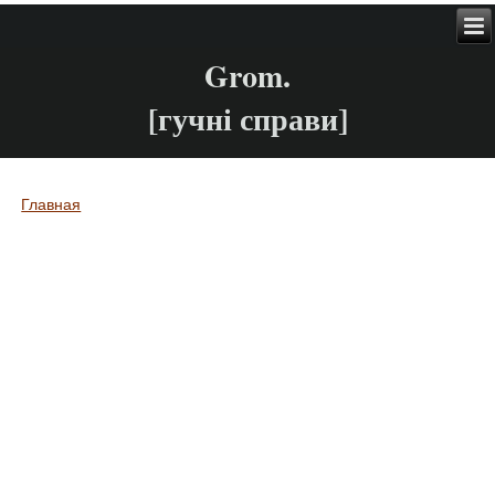
Grom.
[гучні справи]
Главная
Вы здесь