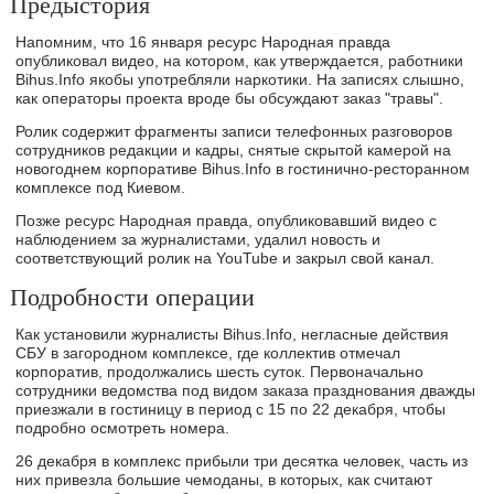
Предыстория
Напомним, что 16 января ресурс Народная правда
опубликовал видео, на котором, как утверждается, работники
Bihus.Info якобы употребляли наркотики. На записях слышно,
как операторы проекта вроде бы обсуждают заказ "травы".
Ролик содержит фрагменты записи телефонных разговоров
сотрудников редакции и кадры, снятые скрытой камерой на
новогоднем корпоративе Bihus.Info в гостинично-ресторанном
комплексе под Киевом.
Позже ресурс Народная правда, опубликовавший видео с
наблюдением за журналистами, удалил новость и
соответствующий ролик на YouTube и закрыл свой канал.
Подробности операции
Как установили журналисты Bihus.Info, негласные действия
СБУ в загородном комплексе, где коллектив отмечал
корпоратив, продолжались шесть суток. Первоначально
сотрудники ведомства под видом заказа празднования дважды
приезжали в гостиницу в период с 15 по 22 декабря, чтобы
подробно осмотреть номера.
26 декабря в комплекс прибыли три десятка человек, часть из
них привезла большие чемоданы, в которых, как считают