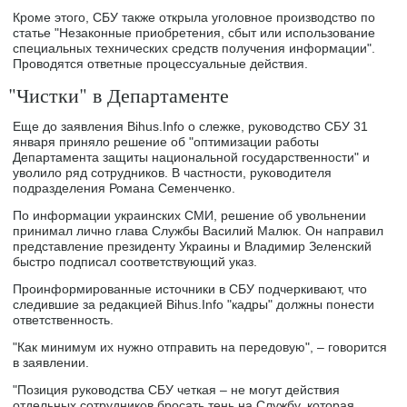
Кроме этого, СБУ также открыла уголовное производство по
статье "Незаконные приобретения, сбыт или использование
специальных технических средств получения информации".
Проводятся ответные процессуальные действия.
"Чистки" в Департаменте
Еще до заявления Bihus.Info о слежке, руководство СБУ 31
января приняло решение об "оптимизации работы
Департамента защиты национальной государственности" и
уволило ряд сотрудников. В частности, руководителя
подразделения Романа Семенченко.
По информации украинских СМИ, решение об увольнении
принимал лично глава Службы Василий Малюк. Он направил
представление президенту Украины и Владимир Зеленский
быстро подписал соответствующий указ.
Проинформированные источники в СБУ подчеркивают, что
следившие за редакцией Bihus.Info "кадры" должны понести
ответственность.
"Как минимум их нужно отправить на передовую", – говорится
в заявлении.
"Позиция руководства СБУ четкая – не могут действия
отдельных сотрудников бросать тень на Службу, которая