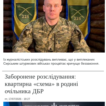
Із журналістських розслідувань випливає, що у виплеканих
Сирським штурмових військах процвітає кричуще беззаконня.
Заборонене розслідування:
квартирна «схема» в родині
очільника ДБР
пт, 17/07/2026 - 18:27