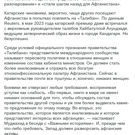
разочарование» и «стали шагом назад для Афганистана».
Катарские чиновники, вероятно, чаще других посещают
Афганистан в попытках повлиять на «Талибан». По данным
Reuters, в мае 2023 года катарский премьер даже встречался
с верховным руководителем талибов Хайбатуллой Ахундзаде,
ведущим затворнический образ жизни в городе Кандагаре. Но
безуспешно.
Среди условий официального признания правительства
«Талибана» представители международного сообщества
называют пересмотр политики в отношении женщин и
изменение состава кабинета министров. Он должен стать
более инклюзивным и отражать всю богатую
этноконфессиональную палитру Афганистана. Сейчас в
правительстве почти все пуштуны и, конечно, никаких женщин.
Боевики же отвергают любые требования, воспринимая
уступки как слабость. «Во-первых, никто в мире не имеет
никаких оснований для того, чтобы обсуждать состав
правительства другой страны и уж тем более выдвигать какие-
то предложения по этому поводу. Во-вторых, это
правительство, которое является инклюзивным и которое
представляет интересы всех афганцев», — настаивает
Муджахид в беседе с «Важными историями». И, прежде чем
что-либо требовать, Запад должен разморозить афганские
активы.