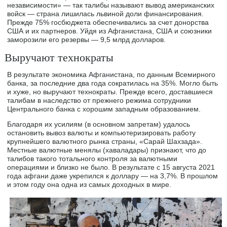
независимости» — так талибы называют вывод американских
войск — страна лишилась львиной доли финансирования.
Прежде 75% госбюджета обеспечивались за счет донорства
США и их партнеров. Уйдя из Афганистана, США и союзники
заморозили его резервы — 9,5 млрд долларов.
Выручают технократы
В результате экономика Афганистана, по данным Всемирного
банка, за последние два года сократилась на 35%. Могло быть
и хуже, но выручают технократы. Прежде всего, доставшиеся
талибам в наследство от прежнего режима сотрудники
Центрального банка с хорошим западным образованием.
Благодаря их усилиям (в основном запретам) удалось
остановить вывоз валюты и компьютеризировать работу
крупнейшего валютного рынка страны, «Сарай Шахзада».
Местные валютные менялы (хаваладары) признают, что до
талибов такого тотального контроля за валютными
операциями и близко не было. В результате с 15 августа 2021
года афгани даже укрепился к доллару — на 3,7%. В прошлом
и этом году она одна из самых доходных в мире.