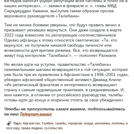
взглядов наносит ущерб репутации всей системы и точно не в
наших интересах», — заявил в феврале и. о. главы МВД
Сираджуддин Хаккани, выступив таким образом против
верховного руководителя «Талибана».
Тем не менее боевики уверены, что будут править вечно и
призывают уехавших вернуться. Они даже создали в марте
2022 года комиссию по репатриации соотечественников.
Однако афганцы к этому относятся скептически. «Те, кто
вернулся, не получили никакой свободы личности или
возможности для критики режима. Все, кто возвращается,
живут под контролем “Талибана”», — поясняет Рахмани.
Не желая идти на уступки, правительство «Талибана»
семимильными шагами возвращается к той ситуации, которая
уже была при их правлении в Афганистане в 1996–2001 годах,
убежден афганский общественный активист Джавад Алили:
«Их религиозный фанатизм и нетерпимость возвращают
страну к самым чудовищным практикам, в средневековье. И,
мне кажется, в отличие от российского руководства, талибы
готовы идти до конца и искренне стоять за свои убеждения».
Чтобы не пропустить самое важное, подписывайтесь
на наш
Telegram-канал
.
Tags:
Афганістан
Талібан
талибы
тероризм
влада
економіка
політика
в
полі зору
права людини
суспільство