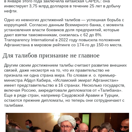
в январе этого года заключила китайская CAPEIC: она
инвестирует 3,75 млрд долларов в течение 25 лет в добычу
нефти.
Одно из немногих достижений талибов — успешная борьба с
коррупцией. Согласно данным Всемирного банка, с момента
установления власти боевиков доля предприятий, которые
дают взятки таможенникам, снизилась с 62 до 8%.
Transparency International в 2022 году повысила положение
Афганистана в мировом рейтинге со 174-го до 150-го места.
Для талибов признание не главное
Другим своим достижением талибы считают развитие внешних
связей, даже несмотря на то, что их правительство не
признала ни одна страна мира. По словам и. о. премьер-
министра Абдул Кабира, «Исламский эмират Афганистан»
имеет представительство в 16 странах. Несколько государств,
включая Россию, аккредитовали дипломатов от «Талибана».
Еще в ряде стран, например Саудовской Аравии и Турции,
остаются прежние дипломаты, но теперь они сотрудничают с
талибами.