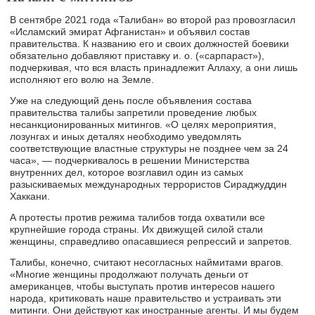
В сентябре 2021 года «Талибан» во второй раз провозгласил
«Исламский эмират Афганистан» и объявил состав
правительства. К названию его и своих должностей боевики
обязательно добавляют приставку и. о. («сарпараст»),
подчеркивая, что вся власть принадлежит Аллаху, а они лишь
исполняют его волю на Земле.
Уже на следующий день после объявления состава
правительства талибы запретили проведение любых
несанкционированных митингов. «О целях мероприятия,
лозунгах и иных деталях необходимо уведомлять
соответствующие властные структуры не позднее чем за 24
часа», — подчеркивалось в решении Министерства
внутренних дел, которое возглавил один из самых
разыскиваемых международных террористов Сираджуддин
Хаккани.
А протесты против режима талибов тогда охватили все
крупнейшие города страны. Их движущей силой стали
женщины, справедливо опасавшиеся репрессий и запретов.
Талибы, конечно, считают несогласных наймитами врагов.
«Многие женщины продолжают получать деньги от
американцев, чтобы выступать против интересов нашего
народа, критиковать наше правительство и устраивать эти
митинги. Они действуют как иностранные агенты. И мы будем