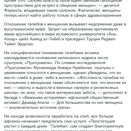
Кроме того, салоны красоты были единственным свободным
пространством для встреч и общения женщин», — делится
Ферешта, владевшая таким салоном. Фактически, женщины
теперь могут найти работу только в сфере здравоохранения.
Отношение талибов к женщинам вызывает недоумение даже в
мусульманском мире. Запрет на образование критиковали
имам крупнейшего в мире исламского университета «Аль-
Азхар» шейх Ахмед ат-Тейиб и президент Турции Реджеп
Тайип Эрдоган.
На специфическое понимание талибами ислама
накладываются положения неписаного кодекса чести
пуштунов, «Пуштунвали». По словам исследователя
«Пуштунвали» Мухаммада Анвара Нумйалая, пуштуны с
уважением относятся к женщинам, однако убеждены, что их
место «либо в доме, либо в могиле». «Жестокость талибов по
отношению к женщинам также объясняется тем, что многие из
них — сироты и выросли в военных лагерях и религиозных
школах, не зная, что такое материнская забота, — дополняет в
беседе с «Важными историями» афганский общественный
активист Джавад Алили. — Для большинства из них женщина
— исключительно источник греха».
Не находя возможности заработать на хлеб, все больше
афганок начинают предлагать секс-услуги. «Проституция
растет с каждым днем. “Талибан” сам создает благоприятную