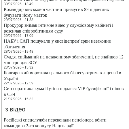
30/07/2026 - 13:49
Командир військової частини примусив 83 підлеглих
будувати йому маєток
29/07/2026 - 21:38
Прокурор знімав інтимне відео у службовому кабінеті і
розсилав співробітницям суду
29/07/2026 - 17:09
НАБУ і САП пошукали у ексвіцепрем’єрки незаконне
збагачення
28/07/2026 - 19:48
Суддя, спійманий на незаконному збагаченні, не знайшов 12
млн грн для ЗСУ
23/07/2026 - 15:32
Болгарський воротила грального бізнесу отримав ліцензії в
Україні
22/07/2026 - 12:59
Син соратника кума Путіна піддався VIP-бусифікації і пішов
в СЗЧ
21/07/2026 - 15:32
з відео
Російські спецслужби переконали пенсіонера вбити
командира 2-го корпусу Нацгвардії