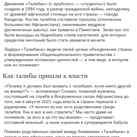
Движение «Талибан» (с арабского — «студенты») было
создано в 1994 году, в разгар гражданской войны, неподалеку
от древней афганской столицы на юге страны — города
Кандагар. Костяк талибов составили пуштуны (этническое
большинство Афганистана), окончившие медресе
(религиозные школы), как правило в Пакистане. Зачастую это
были выходцы из беднейших слоев населения, для которых
пределом мечтаний было стать имамом в мечети.
Лидеры «Талибана» видели своей целью объединение страны
и формирование общенационального правительства с
утверждением исламских ценностей — в том виде, в котором
они их понимают.
Как талибы пришли к власти
«Почему я должен был воевать с талибами, если никто другой
не воевал?» — вспоминает Сохаил, пожилой мужчина,
состоявший на службе в Вооруженных силах Афганистана до
того, как в августе 2021 года власть в стране перешла к
радикалам. «У многих из нас есть родственники среди
талибов. Как я мог в них стрелять? Мы часто даже не
понимали, за кого и за что мы воюем», — продолжает
отставной военный, а ныне охранник в супермаркете Кабула.
Помимо родственных связей между боевиками «Талибана» и
остальными афганцами, одна из причин стремительного