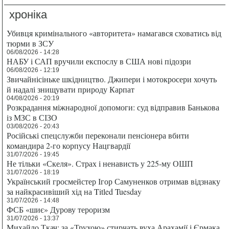
хроніка
Убивця кримінального «авторитета» намагався сховатись від
тюрми в ЗСУ
06/08/2026 - 14:28
НАБУ і САП вручили експослу в США нові підозри
06/08/2026 - 12:19
Звичайнісіньке шкідництво. Джипери і мотокросери хочуть
й надалі знищувати природу Карпат
04/08/2026 - 20:19
Розкрадання міжнародної допомоги: суд відправив Банькова
із МЗС в СІЗО
03/08/2026 - 20:43
Російські спецслужби переконали пенсіонера вбити
командира 2-го корпусу Нацгвардії
31/07/2026 - 19:45
Не тільки «Скеля». Страх і ненависть у 225-му ОШП
31/07/2026 - 18:19
Український гросмейстер Ігор Самуненков отримав відзнаку
за найкрасивіший хід на Titled Tuesday
31/07/2026 - 14:48
ФСБ «шиє» Дурову тероризм
31/07/2026 - 13:37
Михайло Ткач: за «Трухою» стирчать вуха Арахамії і Єрмака