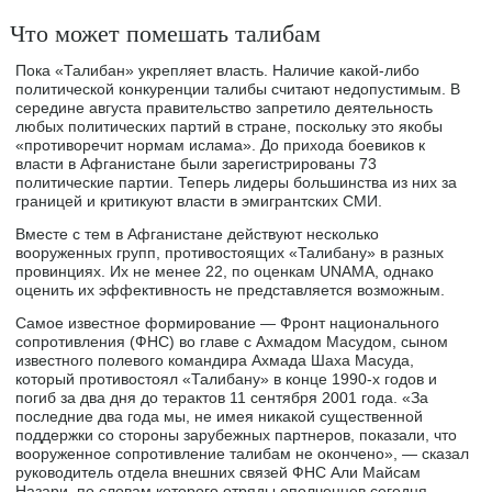
Что может помешать талибам
Пока «Талибан» укрепляет власть. Наличие какой-либо
политической конкуренции талибы считают недопустимым. В
середине августа правительство запретило деятельность
любых политических партий в стране, поскольку это якобы
«противоречит нормам ислама». До прихода боевиков к
власти в Афганистане были зарегистрированы 73
политические партии. Теперь лидеры большинства из них за
границей и критикуют власти в эмигрантских СМИ.
Вместе с тем в Афганистане действуют несколько
вооруженных групп, противостоящих «Талибану» в разных
провинциях. Их не менее 22, по оценкам UNAMA, однако
оценить их эффективность не представляется возможным.
Самое известное формирование — Фронт национального
сопротивления (ФНС) во главе с Ахмадом Масудом, сыном
известного полевого командира Ахмада Шаха Масуда,
который противостоял «Талибану» в конце 1990-х годов и
погиб за два дня до терактов 11 сентября 2001 года. «За
последние два года мы, не имея никакой существенной
поддержки со стороны зарубежных партнеров, показали, что
вооруженное сопротивление талибам не окончено», — сказал
руководитель отдела внешних связей ФНС Али Майсам
Назари, по словам которого отряды ополченцев сегодня