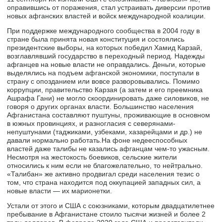
оправившись от поражения, стал устраивать диверсии против
новых афганских властей и войск международной коалиции.
При поддержке международного сообщества в 2004 году в
стране была принята новая конституция и состоялись
президентские выборы, на которых победил Хамид Карзай,
возглавлявший государство в переходный период. Надежды
афганцев на новые власти не оправдались. Деньги, которые
выделялись на подъем афганской экономики, поступали в
страну с опозданием или вовсе разворовывались. Помимо
коррупции, правительство Карзая (а затем и его преемника
Ашрафа Гани) не могло скоординировать даже силовиков, не
говоря о других органах власти. Большинство населения
Афганистана составляют пуштуны, проживающие в основном
в южных провинциях, и разногласия с северянами-
непуштунами (таджиками, узбеками, хазарейцами и др.) не
давали нормально работать.На фоне недееспособных
властей даже талибы не казались афганцам чем-то ужасным.
Несмотря на жестокость боевиков, сельские жители
относились к ним если не благожелательно, то нейтрально.
«Талибан» же активно продвигал среди населения тезис о
том, что страна находится под оккупацией западных сил, а
новые власти — их марионетки.
Устали от этого и США с союзниками, которым двадцатилетнее
пребывание в Афганистане стоило тысячи жизней и более 2