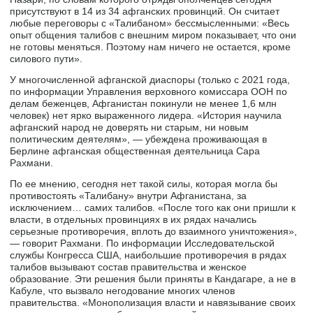
присутствуют в 14 из 34 афганских провинций. Он считает
любые переговоры с «Талибаном» бессмысленными: «Весь
опыт общения талибов с внешним миром показывает, что они
не готовы меняться. Поэтому нам ничего не остается, кроме
силового пути».
У многочисленной афганской диаспоры (только с 2021 года,
по информации Управления верховного комиссара ООН по
делам беженцев, Афганистан покинули не менее 1,6 млн
человек) нет ярко выраженного лидера. «История научила
афганский народ не доверять ни старым, ни новым
политическим деятелям», — убеждена проживающая в
Берлине афганская общественная деятельница Сара
Рахмани.
По ее мнению, сегодня нет такой силы, которая могла бы
противостоять «Талибану» внутри Афганистана, за
исключением… самих талибов. «После того как они пришли к
власти, в отдельных провинциях в их рядах начались
серьезные противоречия, вплоть до взаимного уничтожения»,
— говорит Рахмани. По информации Исследовательской
службы Конгресса США, наибольшие противоречия в рядах
талибов вызывают состав правительства и женское
образование. Эти решения были приняты в Кандагаре, а не в
Кабуле, что вызвало негодование многих членов
правительства. «Монополизация власти и навязывание своих