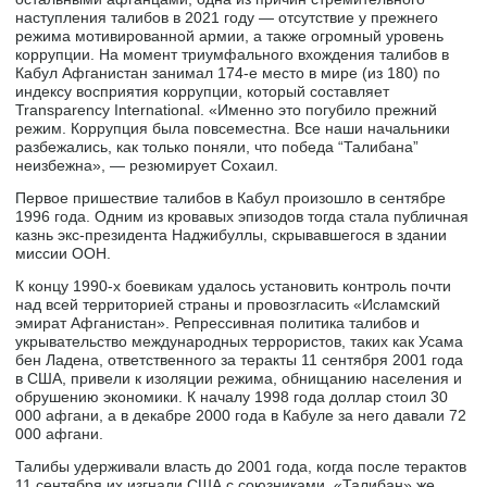
наступления талибов в 2021 году — отсутствие у прежнего
режима мотивированной армии, а также огромный уровень
коррупции. На момент триумфального вхождения талибов в
Кабул Афганистан занимал 174-е место в мире (из 180) по
индексу восприятия коррупции, который составляет
Transparency International. «Именно это погубило прежний
режим. Коррупция была повсеместна. Все наши начальники
разбежались, как только поняли, что победа “Талибана”
неизбежна», — резюмирует Сохаил.
Первое пришествие талибов в Кабул произошло в сентябре
1996 года. Одним из кровавых эпизодов тогда стала публичная
казнь экс-президента Наджибуллы, скрывавшегося в здании
миссии ООН.
К концу 1990-х боевикам удалось установить контроль почти
над всей территорией страны и провозгласить «Исламский
эмират Афганистан». Репрессивная политика талибов и
укрывательство международных террористов, таких как Усама
бен Ладена, ответственного за теракты 11 сентября 2001 года
в США, привели к изоляции режима, обнищанию населения и
обрушению экономики. К началу 1998 года доллар стоил 30
000 афгани, а в декабре 2000 года в Кабуле за него давали 72
000 афгани.
Талибы удерживали власть до 2001 года, когда после терактов
11 сентября их изгнали США с союзниками. «Талибан» же,