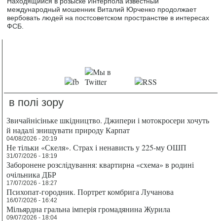
Находящийся в розыске Интерпола известный
международный мошенник Виталий Юрченко продолжает
вербовать людей на постсоветском пространстве в интересах
ФСБ.
в полі зору
Звичайнісіньке шкідництво. Джипери і мотокросери хочуть
й надалі знищувати природу Карпат
04/08/2026 - 20:19
Не тільки «Скеля». Страх і ненависть у 225-му ОШП
31/07/2026 - 18:19
Заборонене розслідування: квартирна «схема» в родині
очільника ДБР
17/07/2026 - 18:27
Психопат-городник. Портрет комбрига Лучанова
16/07/2026 - 16:42
Мільярдна гральна імперія громадянина Журила
09/07/2026 - 18:04