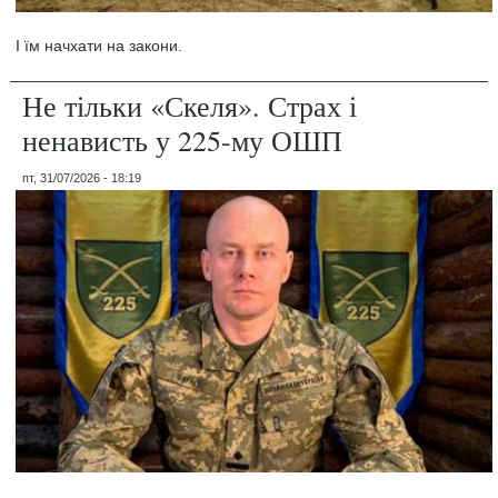
І їм начхати на закони.
Не тільки «Скеля». Страх і
ненависть у 225-му ОШП
пт, 31/07/2026 - 18:19