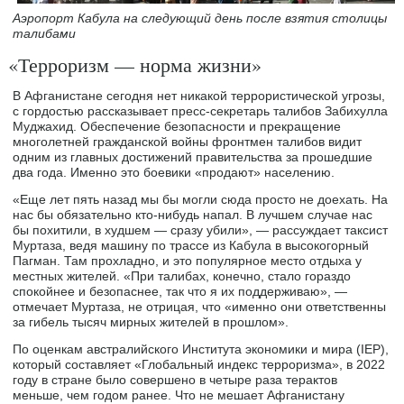
Аэропорт Кабула на следующий день после взятия столицы
талибами
«Терроризм — норма жизни»
В Афганистане сегодня нет никакой террористической угрозы,
с гордостью рассказывает пресс-секретарь талибов Забихулла
Муджахид. Обеспечение безопасности и прекращение
многолетней гражданской войны фронтмен талибов видит
одним из главных достижений правительства за прошедшие
два года. Именно это боевики «продают» населению.
«Еще лет пять назад мы бы могли сюда просто не доехать. На
нас бы обязательно кто-нибудь напал. В лучшем случае нас
бы похитили, в худшем — сразу убили», — рассуждает таксист
Муртаза, ведя машину по трассе из Кабула в высокогорный
Пагман. Там прохладно, и это популярное место отдыха у
местных жителей. «При талибах, конечно, стало гораздо
спокойнее и безопаснее, так что я их поддерживаю», —
отмечает Муртаза, не отрицая, что «именно они ответственны
за гибель тысяч мирных жителей в прошлом».
По оценкам австралийского Института экономики и мира (IEP),
который составляет «Глобальный индекс терроризма», в 2022
году в стране было совершено в четыре раза терактов
меньше, чем годом ранее. Что не мешает Афганистану