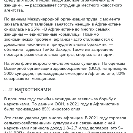
среду для проституции, вводя жесткие ограничения для
женщин», — рассказывает сотрудница местного новостного
агентства.
По данным Международной организации труда, с момента
захвата власти талибами занятость женщин в Афганистане
снизилась на 25%. «В Афганистане во многих семьях
женщины — единственные кормилицы. Помимо
экономических проблем, афганки часто сталкиваются с
домашним насилием и принудительными браками», —
объясняет адвокат Тайба Вахеди. Также им запрещено
посещать развлекательные центры, спортзалы и парки.
На этом фоне возросло число женских суицидов. По оценкам
Всемирной организации здравоохранения (ВОЗ), из примерно
3000 суицидов, происходящих ежегодно в Афганистане, 80%
совершаются женщинами.
…и наркотиками
В прошлом году талибы неожиданно взялись за борьбу с
наркотиками. По данным ООН, в 2021 году в Афганистане
было произведено 85% мирового опия.
Это стало ударом для многих афганцев. В 2021 году торговля
сельскохозяйственными культурами и связанными с ней
наркотиками принесла доход 1,8–2,7 млрд долларов, это 9–