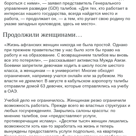
бороться с ними», — заявил представитель Генерального
управления разведки (GDI) талибов. «Для тех, кто работает в
интересах нашего государства, всегда найдется место и
работа, — продолжает он, — а тем, кто ругает свою родину по
указке западных кукловодов, здесь не место».
Продолжили женщинами…
«Жизнь афганских женщин никогда не была простой. Однако
при прежнем правительстве у нас было хотя бы право на
работу и на образование. С возвращением талибов мы вновь
все это потеряли», — рассказывает активистка Мужда Азизи.
Боевики запретили девочкам ходить в школу после шестого
класса, а женщинам — в университет. Многие обходят
ограничения, например учатся онлайн или за рубежом. Но
власти не дремлют. В августе в кабульском аэропорту талибы
отправили домой 63 девочек, которые отправлялись на учебу
в ОАЭ.
Учебой дело не ограничилось. Женщинам резко ограничили
возможность работать. Прежде всего во властных структурах и
любых госучреждениях. Закрылись салоны красоты: по
мнению талибов, они «предоставляют услуги,
противоречащие исламу». «Десятки тысяч женщин лишились
возможности хоть как-то заработать на жизнь и теперь
вынуждены предоставлять услуги подпольно, на квартирах.