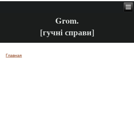
Grom.
[гучні справи]
Главная
Вы здесь