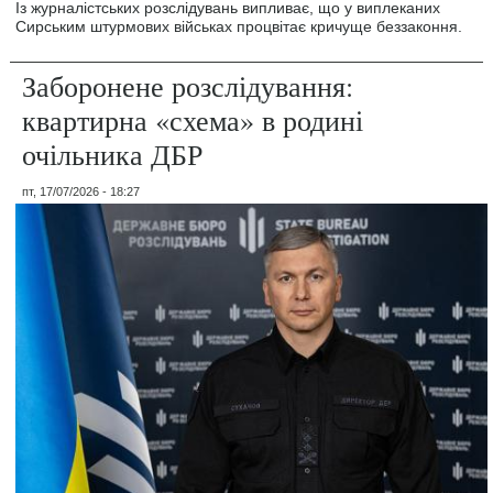
Із журналістських розслідувань випливає, що у виплеканих
Сирським штурмових військах процвітає кричуще беззаконня.
Заборонене розслідування:
квартирна «схема» в родині
очільника ДБР
пт, 17/07/2026 - 18:27