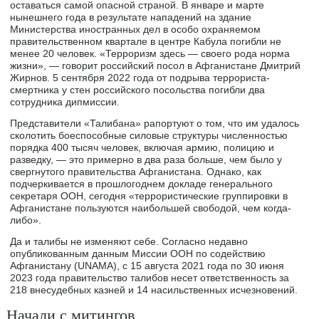
оставаться самой опасной страной. В январе и марте
нынешнего года в результате нападений на здание
Министерства иностранных дел в особо охраняемом
правительственном квартале в центре Кабула погибли не
менее 20 человек. «Терроризм здесь — своего рода норма
жизни», — говорит российский посол в Афганистане Дмитрий
Жирнов. 5 сентября 2022 года от подрыва террориста-
смертника у стен российского посольства погибли два
сотрудника дипмиссии.
Представители «Талибана» рапортуют о том, что им удалось
сколотить боеспособные силовые структуры численностью
порядка 400 тысяч человек, включая армию, полицию и
разведку, — это примерно в два раза больше, чем было у
свергнутого правительства Афганистана. Однако, как
подчеркивается в прошлогоднем докладе генерального
секретаря ООН, сегодня «террористические группировки в
Афганистане пользуются наибольшей свободой, чем когда-
либо».
Да и талибы не изменяют себе. Согласно недавно
опубликованным данным Миссии ООН по содействию
Афганистану (UNAMA), с 15 августа 2021 года по 30 июня
2023 года правительство талибов несет ответственность за
218 внесудебных казней и 14 насильственных исчезновений.
Начали с митингов